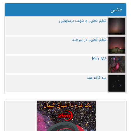
عکس
شفق قطبی و شهاب برساوشی
شفق قطبی در بیرجند
M20 M8
سه گانه اسد