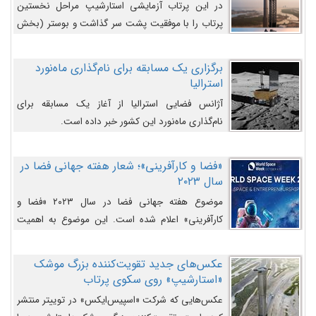
در این پرتاب آزمایشی استارشیپ مراحل نخستین
پرتاب را با موفقیت پشت سر گذاشت و بوستر (بخش
پایینی) آن (B9) توانست بخش بالایی فضاپیما (S25)
را وارد مسیر از پیش تعیین‌شده کند و سپس با یک
برگزاری یک مسابقه برای نام‌گذاری ماه‌نورد
مکانیزم جدید با موفقیت از آن جدا شود. ‌
استرالیا
آژانس فضایی استرالیا از آغاز یک مسابقه برای
نام‌گذاری ماه‌نورد این کشور خبر داده است.
«فضا و کارآفرینی»؛ شعار هفته جهانی فضا در
سال ۲۰۲۳
موضوع هفته جهانی فضا در سال ۲۰۲۳ «فضا و
کارآفرینی» اعلام شده است. این موضوع به اهمیت
روزافزون صنعت فضا در حوزه تجارت و فرصت‌های
روزافزون کارآفرینی در حوزه فضایی و مزایای جدیدی که
عکس‌های جدید تقویت‌کننده بزرگ موشک
کارآفرینان این حوزه ایجاد می‌کنند، می‌پردازد.
«استارشیپ» روی سکوی پرتاب
عکس‌هایی که شرکت «اسپیس‌ایکس» در توییتر منتشر