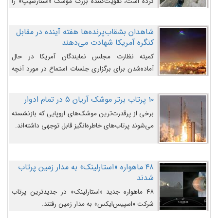
کرده است، تقویت‌کننده بزرگ موشک «استارشیپ» را
روی سکوی پرتاب نشان می‌دهد.
شاهدان بشقاب‌پرنده‌ها هفته آینده در مقابل
کنگره آمریکا شهادت می‌دهند
کمیته نظارت مجلس نمایندگان آمریکا در حال
آماده‌شدن برای برگزاری جلسات استماع در مورد آنچه
دولت و به‌ویژه ارتش در مورد بشقاب پرنده‌ها
می‌دانند، است و قرار است افشاگران یوفوها هفته آینده
۱۰ پرتاب برتر موشک آریان ۵ در تمام ادوار
در مقابل آنها شهادت دهند.
برخی از پرقدرت‌ترین موشک‌های اروپایی که بازنشسته
می‌شوند پرتاب‌های خاطره‌انگیز قابل توجهی داشته‌اند.
۴۸ ماهواره «استارلینک» به مدار زمین پرتاب
شدند
۴۸ ماهواره جدید «استارلینک» در جدیدترین پرتاب
شرکت «اسپیس‌ایکس» به مدار زمین رفتند.