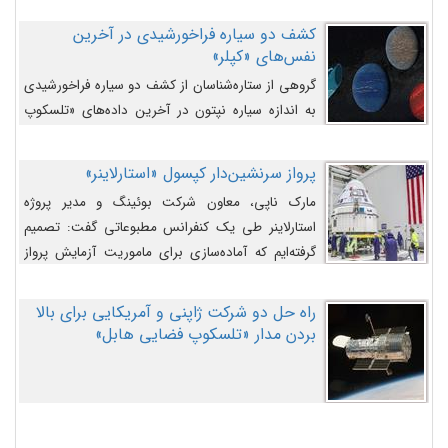
کشف دو سیاره فراخورشیدی در آخرین
نفس‌های «کپلر»
گروهی از ستاره‌شناسان از کشف دو سیاره فراخورشیدی
به اندازه سیاره نپتون در آخرین داده‌های «تلسکوپ
فضایی کپلر» خبر داده‌اند.
پرواز سرنشین‌دار کپسول «استارلاینر»
مارک ناپی، معاون شرکت بوئینگ و مدیر پروژه
استارلاینر طی یک کنفرانس مطبوعاتی گفت: تصمیم
گرفته‌ایم که آماده‌سازی برای ماموریت آزمایش پرواز
سرنشین‌دار را به تعویق بیندازیم تا این مشکلات را
اصلاح کنیم.
راه حل دو شرکت ژاپنی و آمریکایی برای بالا
بردن مدار «تلسکوپ فضایی هابل»