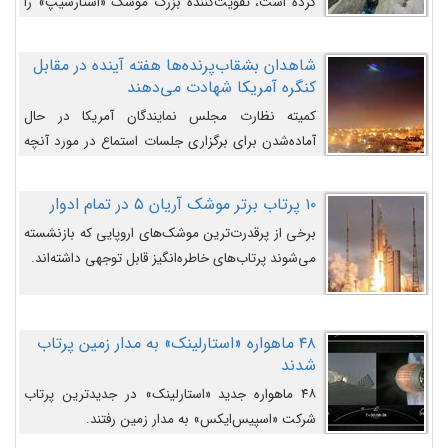
کرده است، تقویت‌کننده بزرگ موشک «استارشیپ» را
روی سکوی پرتاب نشان می‌دهد.
شاهدان بشقاب‌پرنده‌ها هفته آینده در مقابل
کنگره آمریکا شهادت می‌دهند
کمیته نظارت مجلس نمایندگان آمریکا در حال
آماده‌شدن برای برگزاری جلسات استماع در مورد آنچه
دولت و به‌ویژه ارتش در مورد بشقاب پرنده‌ها
می‌دانند، است و قرار است افشاگران یوفوها هفته آینده
۱۰ پرتاب برتر موشک آریان ۵ در تمام ادوار
در مقابل آنها شهادت دهند.
برخی از پرقدرت‌ترین موشک‌های اروپایی که بازنشسته
می‌شوند پرتاب‌های خاطره‌انگیز قابل توجهی داشته‌اند.
۴۸ ماهواره «استارلینک» به مدار زمین پرتاب
شدند
۴۸ ماهواره جدید «استارلینک» در جدیدترین پرتاب
شرکت «اسپیس‌ایکس» به مدار زمین رفتند.