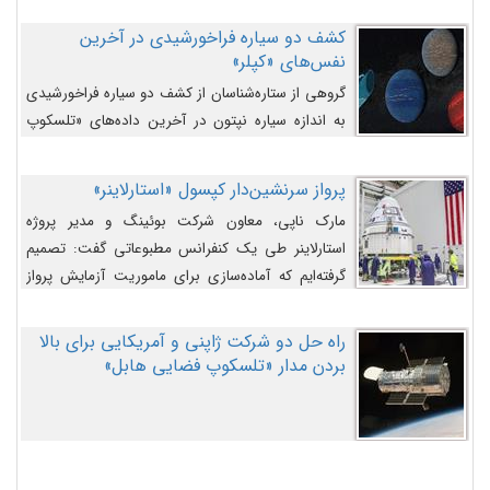
کشف دو سیاره فراخورشیدی در آخرین
نفس‌های «کپلر»
گروهی از ستاره‌شناسان از کشف دو سیاره فراخورشیدی
به اندازه سیاره نپتون در آخرین داده‌های «تلسکوپ
فضایی کپلر» خبر داده‌اند.
پرواز سرنشین‌دار کپسول «استارلاینر»
مارک ناپی، معاون شرکت بوئینگ و مدیر پروژه
استارلاینر طی یک کنفرانس مطبوعاتی گفت: تصمیم
گرفته‌ایم که آماده‌سازی برای ماموریت آزمایش پرواز
سرنشین‌دار را به تعویق بیندازیم تا این مشکلات را
اصلاح کنیم.
راه حل دو شرکت ژاپنی و آمریکایی برای بالا
بردن مدار «تلسکوپ فضایی هابل»