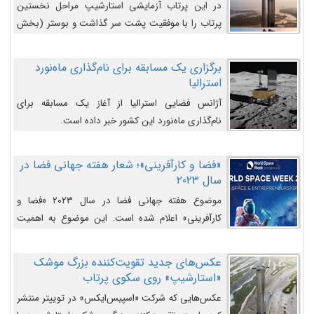
در این پرتاب آزمایشی استارشیپ مراحل نخستین
پرتاب را با موفقیت پشت سر گذاشت و بوستر (بخش
پایینی) آن (B9) توانست بخش بالایی فضاپیما (S25)
را وارد مسیر از پیش تعیین‌شده کند و سپس با یک
برگزاری یک مسابقه برای نام‌گذاری ماه‌نورد
مکانیزم جدید با موفقیت از آن جدا شود. ‌
استرالیا
آژانس فضایی استرالیا از آغاز یک مسابقه برای
نام‌گذاری ماه‌نورد این کشور خبر داده است.
«فضا و کارآفرینی»؛ شعار هفته جهانی فضا در
سال ۲۰۲۳
موضوع هفته جهانی فضا در سال ۲۰۲۳ «فضا و
کارآفرینی» اعلام شده است. این موضوع به اهمیت
روزافزون صنعت فضا در حوزه تجارت و فرصت‌های
روزافزون کارآفرینی در حوزه فضایی و مزایای جدیدی که
عکس‌های جدید تقویت‌کننده بزرگ موشک
کارآفرینان این حوزه ایجاد می‌کنند، می‌پردازد.
«استارشیپ» روی سکوی پرتاب
عکس‌هایی که شرکت «اسپیس‌ایکس» در توییتر منتشر