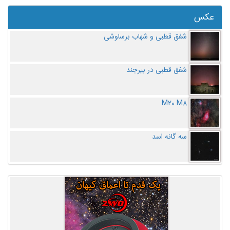
عکس
شفق قطبی و شهاب برساوشی
شفق قطبی در بیرجند
M20 M8
سه گانه اسد