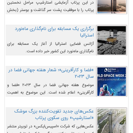
در این پرتاب آزمایشی استارشیپ مراحل نخستین
پرتاب را با موفقیت پشت سر گذاشت و بوستر (بخش
پایینی) آن (B9) توانست بخش بالایی فضاپیما (S25)
را وارد مسیر از پیش تعیین‌شده کند و سپس با یک
برگزاری یک مسابقه برای نام‌گذاری ماه‌نورد
مکانیزم جدید با موفقیت از آن جدا شود. ‌
استرالیا
آژانس فضایی استرالیا از آغاز یک مسابقه برای
نام‌گذاری ماه‌نورد این کشور خبر داده است.
«فضا و کارآفرینی»؛ شعار هفته جهانی فضا در
سال ۲۰۲۳
موضوع هفته جهانی فضا در سال ۲۰۲۳ «فضا و
کارآفرینی» اعلام شده است. این موضوع به اهمیت
روزافزون صنعت فضا در حوزه تجارت و فرصت‌های
روزافزون کارآفرینی در حوزه فضایی و مزایای جدیدی که
عکس‌های جدید تقویت‌کننده بزرگ موشک
کارآفرینان این حوزه ایجاد می‌کنند، می‌پردازد.
«استارشیپ» روی سکوی پرتاب
عکس‌هایی که شرکت «اسپیس‌ایکس» در توییتر منتشر