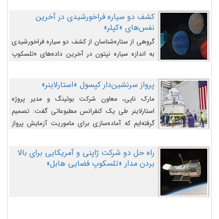
کشف دو سیاره فراخورشیدی در آخرین
نفس‌های «کپلر»
گروهی از ستاره‌شناسان از کشف دو سیاره فراخورشیدی
به اندازه سیاره نپتون در آخرین داده‌های «تلسکوپ
فضایی کپلر» خبر داده‌اند.
پرواز سرنشین‌دار کپسول «استارلاینر»
مارک ناپی، معاون شرکت بوئینگ و مدیر پروژه
استارلاینر طی یک کنفرانس مطبوعاتی گفت: تصمیم
گرفته‌ایم که آماده‌سازی برای ماموریت آزمایش پرواز
سرنشین‌دار را به تعویق بیندازیم تا این مشکلات را
اصلاح کنیم.
راه حل دو شرکت ژاپنی و آمریکایی برای بالا
بردن مدار «تلسکوپ فضایی هابل»