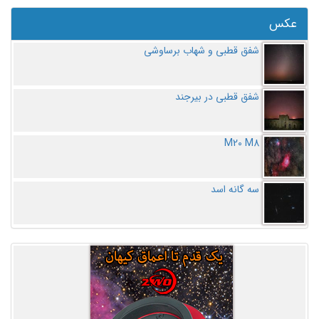
عکس
شفق قطبی و شهاب برساوشی
شفق قطبی در بیرجند
M20 M8
سه گانه اسد