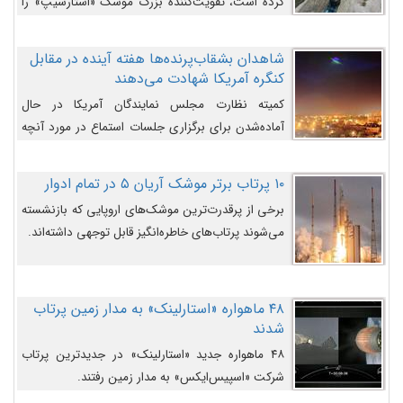
کرده است، تقویت‌کننده بزرگ موشک «استارشیپ» را
روی سکوی پرتاب نشان می‌دهد.
شاهدان بشقاب‌پرنده‌ها هفته آینده در مقابل
کنگره آمریکا شهادت می‌دهند
کمیته نظارت مجلس نمایندگان آمریکا در حال
آماده‌شدن برای برگزاری جلسات استماع در مورد آنچه
دولت و به‌ویژه ارتش در مورد بشقاب پرنده‌ها
می‌دانند، است و قرار است افشاگران یوفوها هفته آینده
۱۰ پرتاب برتر موشک آریان ۵ در تمام ادوار
در مقابل آنها شهادت دهند.
برخی از پرقدرت‌ترین موشک‌های اروپایی که بازنشسته
می‌شوند پرتاب‌های خاطره‌انگیز قابل توجهی داشته‌اند.
۴۸ ماهواره «استارلینک» به مدار زمین پرتاب
شدند
۴۸ ماهواره جدید «استارلینک» در جدیدترین پرتاب
شرکت «اسپیس‌ایکس» به مدار زمین رفتند.