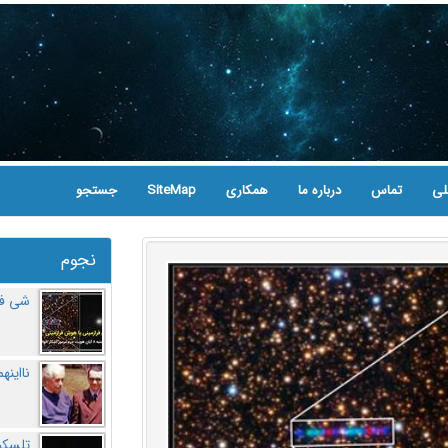
لی
تماس
درباره ما
همکاری
SiteMap
جستجو
نجوم
شی فر
نااینه
تلسکو