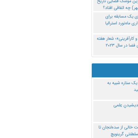
رین موشک فضایی تاریخ
ری یک مسابقه برای
اری ماه‌نورد استرالیا
 کارآفرینی»؛ شعار هفته
فضا در سال ۲۰۲۳
یک ستاره شبیه به
د
ندیشیدنِ عِلمی
 خالی از سده‌لنجان تا
سلطنتی گرینویچ