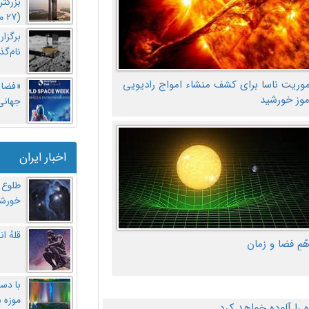
بزرگت
(27 مهر‌) چه اتفاقی افتاد؟
برگزا
نام‌گذ
موریت ناسا برای کشف منشاء امواج رادیویی
«فضا و
موز خورشید
جهانی 
اخبار ایران
طلوع 
خورشی
قلهُ ا
هّمِ فضا و زمان
با دست
موزه 
ا آلوده خواهد کرد