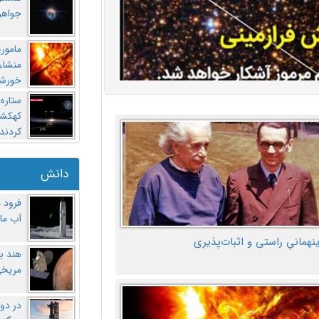
جواهر
مامور
منشاء 
خورشی
ستاره
کهکشان
کردند
دانش
فرود 
آب ماه
ینهمانیِ راستی و اثبات‌پذیری
هند ب
مریخی
در دو