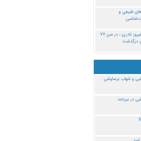
های طبیعیِ و
‌شناسی
دکتر فیروز نادری ، در سن 77
ی درگذشت
ی و شهاب برساوشی
ی در بیرجند
 اسد