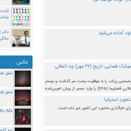
ثابت‌
شناخت
د آماده می‌شود
سالگ
عکس
در دومین پرتاب آزمایشی بزرگترین موشک فضایی تاریخ (27 مهر‌) چه اتفاقی
شفق قطب
نخستین پرتاب را با موفقیت پشت سر گذاشت و بوستر
(بخش پایینی) آن (B9) توانست بخش بالایی فضاپیما (S25) را وارد مسیر از پیش تعیین‌شده
شفق قطب
از آن جدا شود. ‌
‌نورد استرالیا
ای نام‌گذاری ماه‌نورد این کشور خبر داده است.
M20 M8
سه گانه