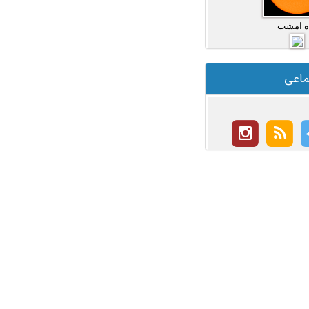
ه امشب
ماعی