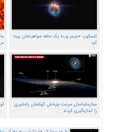
تلسکوپ «جیمز وب» یک حلقه جواهرنشان پیدا
ما
کرد
مر
ستاره‌شناسان سرعت چرخش کهکشان راه‌شیری
تَو
را اندازه‌گیری کردند
فرود موشک «استارشیپ» یخ آب ماه ر