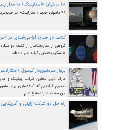
۴۸ ماهواره «استارلینک» به مدار زمین پرتاب شدند
۴۸ ماهواره جدید «استارلینک» در جدیدترین پرتاب شرکت «اسپیس‌ایکس» به مدار زمین رفتند.
کشف دو سیاره فراخورشیدی در آخری
گروهی از ستاره‌شناسان از کشف دو سیاره ف
«تلسکوپ فضایی کپلر» خبر داده‌اند.
پرواز سرنشین‌دار کپسول «استارلاینر»
مارک ناپی، معاون شرکت بوئینگ و مدیر
تصمیم گرفته‌ایم که آماده‌سازی برای مامور
این مشکلات را اصلاح کنیم.
راه حل دو شرکت ژاپنی و آمریکایی 