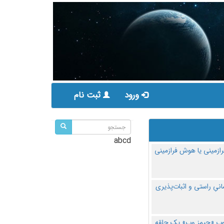
ورود
ثبت نام
abcd
ازمینی یا هوش فرازمینی
مانیِ راستی و اثبات‌پذیری
پ «جیمز وب» یک حلقه