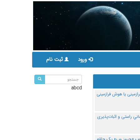
ورود
ثبت نام
abcd
ازمینی یا هوش فرازمینی
مانیِ راستی و اثبات‌پذیری
پ «جیمز وب» یک حلقه