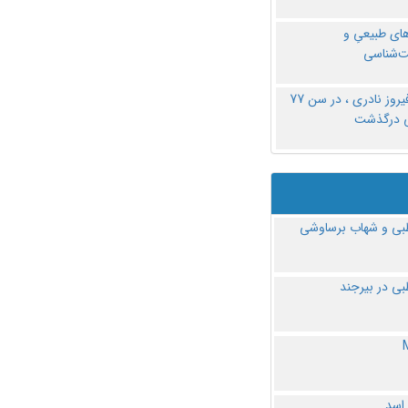
های طبیعیِ و
‌شناسی
دکتر فیروز نادری ، در سن 77
ی درگذشت
ی و شهاب برساوشی
ی در بیرجند
 اسد