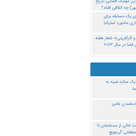
رین موشک فضایی تاریخ
ری یک مسابقه برای
اری ماه‌نورد استرالیا
 کارآفرینی»؛ شعار هفته
فضا در سال ۲۰۲۳
یک ستاره شبیه به
د
ندیشیدنِ عِلمی
 خالی از سده‌لنجان تا
سلطنتی گرینویچ