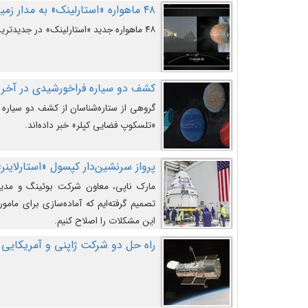
۴۸ ماهواره «استارلینک» به مدار زمین پرتاب شدند
۴۸ ماهواره جدید «استارلینک» در جدیدترین پرتاب شرکت «اسپیس‌ایکس» به مدار زمین رفتند.
کشف دو سیاره فراخورشیدی در آخری
گروهی از ستاره‌شناسان از کشف دو سیاره ف
«تلسکوپ فضایی کپلر» خبر داده‌اند.
پرواز سرنشین‌دار کپسول «استارلاینر»
مارک ناپی، معاون شرکت بوئینگ و مدیر
تصمیم گرفته‌ایم که آماده‌سازی برای مامور
این مشکلات را اصلاح کنیم.
راه حل دو شرکت ژاپنی و آمریکایی 