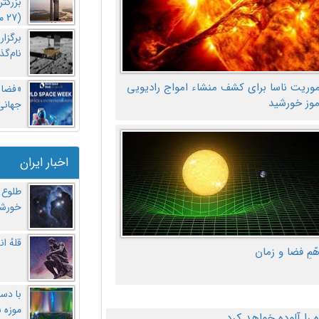
بزرگت
(27 مهر‌) چه اتفاقی افتاد؟
برگزا
نام‌گذ
موریت ناسا برای کشف منشاء امواج رادیویی
«فضا و
موز خورشید
جهانی 
اخبار ایران
طلوع 
خورشی
قلهُ ا
هّمِ فضا و زمان
با دست
موزه 
ا آلوده خواهد کرد