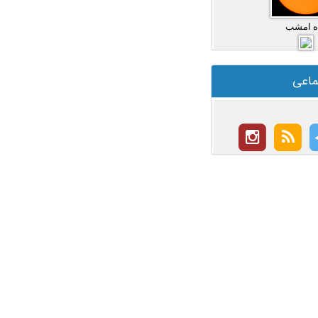
ه امشب
ماعی