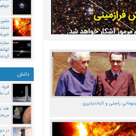
جواهر
مامور
منشاء 
خورشی
ستاره
کهکشان
کردند
دانش
فرود 
آب ماه
ینهمانیِ راستی و اثبات‌پذیری
هند ب
مریخی
در دو