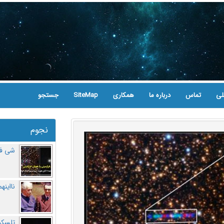
لی
تماس
درباره ما
همکاری
SiteMap
جستجو
نجوم
شی فر
نااینه
تلسکو