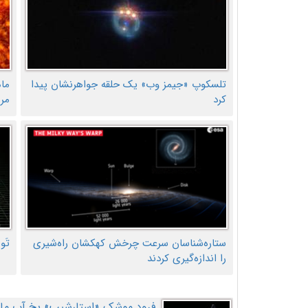
تلسکوپ «جیمز وب» یک حلقه جواهرنشان پیدا
ما
کرد
مر
ستاره‌شناسان سرعت چرخش کهکشان راه‌شیری
تَو
را اندازه‌گیری کردند
فرود موشک «استارشیپ» یخ آب ماه ر