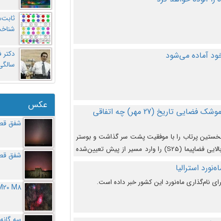
ثابت‌
شناخت
د آماده می‌شود
سالگ
عکس
در دومین پرتاب آزمایشی بزرگترین موشک فضایی تاریخ (27 مهر‌) چه اتفاقی
شفق قطب
نخستین پرتاب را با موفقیت پشت سر گذاشت و بوستر
(بخش پایینی) آن (B9) توانست بخش بالایی فضاپیما (S25) را وارد مسیر از پیش تعیین‌شده
شفق قطب
از آن جدا شود. ‌
‌نورد استرالیا
ای نام‌گذاری ماه‌نورد این کشور خبر داده است.
M20 M8
سه گانه