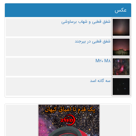
عکس
شفق قطبی و شهاب برساوشی
شفق قطبی در بیرجند
M20 M8
سه گانه اسد