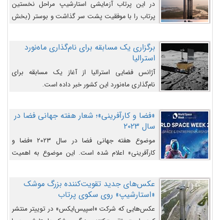
در این پرتاب آزمایشی استارشیپ مراحل نخستین
پرتاب را با موفقیت پشت سر گذاشت و بوستر (بخش
پایینی) آن (B9) توانست بخش بالایی فضاپیما (S25)
را وارد مسیر از پیش تعیین‌شده کند و سپس با یک
برگزاری یک مسابقه برای نام‌گذاری ماه‌نورد
مکانیزم جدید با موفقیت از آن جدا شود. ‌
استرالیا
آژانس فضایی استرالیا از آغاز یک مسابقه برای
نام‌گذاری ماه‌نورد این کشور خبر داده است.
«فضا و کارآفرینی»؛ شعار هفته جهانی فضا در
سال ۲۰۲۳
موضوع هفته جهانی فضا در سال ۲۰۲۳ «فضا و
کارآفرینی» اعلام شده است. این موضوع به اهمیت
روزافزون صنعت فضا در حوزه تجارت و فرصت‌های
روزافزون کارآفرینی در حوزه فضایی و مزایای جدیدی که
عکس‌های جدید تقویت‌کننده بزرگ موشک
کارآفرینان این حوزه ایجاد می‌کنند، می‌پردازد.
«استارشیپ» روی سکوی پرتاب
عکس‌هایی که شرکت «اسپیس‌ایکس» در توییتر منتشر