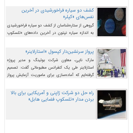
کشف دو سیاره فراخورشیدی در آخرین
نفس‌های «کپلر»
گروهی از ستاره‌شناسان از کشف دو سیاره فراخورشیدی
به اندازه سیاره نپتون در آخرین داده‌های «تلسکوپ
فضایی کپلر» خبر داده‌اند.
پرواز سرنشین‌دار کپسول «استارلاینر»
مارک ناپی، معاون شرکت بوئینگ و مدیر پروژه
استارلاینر طی یک کنفرانس مطبوعاتی گفت: تصمیم
گرفته‌ایم که آماده‌سازی برای ماموریت آزمایش پرواز
سرنشین‌دار را به تعویق بیندازیم تا این مشکلات را
اصلاح کنیم.
راه حل دو شرکت ژاپنی و آمریکایی برای بالا
بردن مدار «تلسکوپ فضایی هابل»