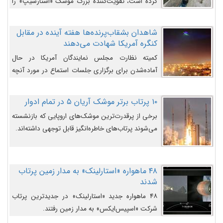
کرده است، تقویت‌کننده بزرگ موشک «استارشیپ» را
روی سکوی پرتاب نشان می‌دهد.
شاهدان بشقاب‌پرنده‌ها هفته آینده در مقابل
کنگره آمریکا شهادت می‌دهند
کمیته نظارت مجلس نمایندگان آمریکا در حال
آماده‌شدن برای برگزاری جلسات استماع در مورد آنچه
دولت و به‌ویژه ارتش در مورد بشقاب پرنده‌ها
می‌دانند، است و قرار است افشاگران یوفوها هفته آینده
۱۰ پرتاب برتر موشک آریان ۵ در تمام ادوار
در مقابل آنها شهادت دهند.
برخی از پرقدرت‌ترین موشک‌های اروپایی که بازنشسته
می‌شوند پرتاب‌های خاطره‌انگیز قابل توجهی داشته‌اند.
۴۸ ماهواره «استارلینک» به مدار زمین پرتاب
شدند
۴۸ ماهواره جدید «استارلینک» در جدیدترین پرتاب
شرکت «اسپیس‌ایکس» به مدار زمین رفتند.