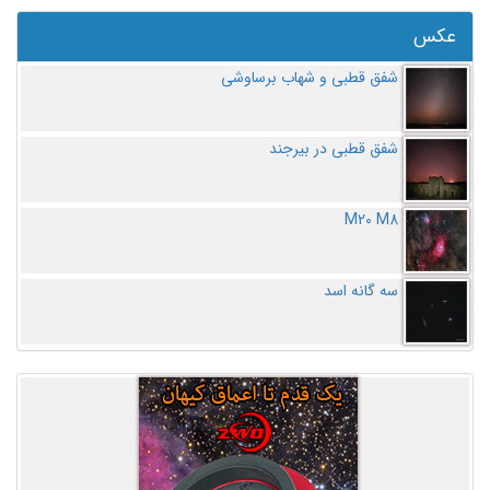
عکس
شفق قطبی و شهاب برساوشی
شفق قطبی در بیرجند
M20 M8
سه گانه اسد