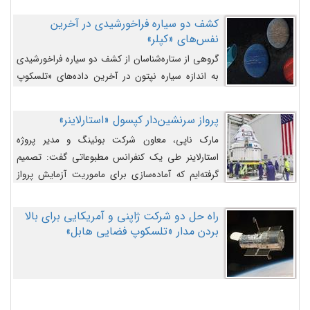
کشف دو سیاره فراخورشیدی در آخرین
نفس‌های «کپلر»
گروهی از ستاره‌شناسان از کشف دو سیاره فراخورشیدی
به اندازه سیاره نپتون در آخرین داده‌های «تلسکوپ
فضایی کپلر» خبر داده‌اند.
پرواز سرنشین‌دار کپسول «استارلاینر»
مارک ناپی، معاون شرکت بوئینگ و مدیر پروژه
استارلاینر طی یک کنفرانس مطبوعاتی گفت: تصمیم
گرفته‌ایم که آماده‌سازی برای ماموریت آزمایش پرواز
سرنشین‌دار را به تعویق بیندازیم تا این مشکلات را
اصلاح کنیم.
راه حل دو شرکت ژاپنی و آمریکایی برای بالا
بردن مدار «تلسکوپ فضایی هابل»