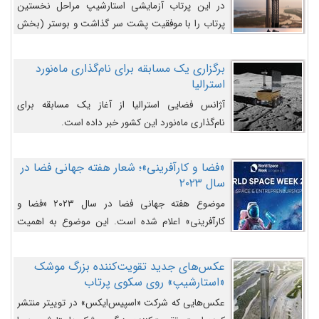
در این پرتاب آزمایشی استارشیپ مراحل نخستین
پرتاب را با موفقیت پشت سر گذاشت و بوستر (بخش
پایینی) آن (B9) توانست بخش بالایی فضاپیما (S25)
را وارد مسیر از پیش تعیین‌شده کند و سپس با یک
برگزاری یک مسابقه برای نام‌گذاری ماه‌نورد
مکانیزم جدید با موفقیت از آن جدا شود. ‌
استرالیا
آژانس فضایی استرالیا از آغاز یک مسابقه برای
نام‌گذاری ماه‌نورد این کشور خبر داده است.
«فضا و کارآفرینی»؛ شعار هفته جهانی فضا در
سال ۲۰۲۳
موضوع هفته جهانی فضا در سال ۲۰۲۳ «فضا و
کارآفرینی» اعلام شده است. این موضوع به اهمیت
روزافزون صنعت فضا در حوزه تجارت و فرصت‌های
روزافزون کارآفرینی در حوزه فضایی و مزایای جدیدی که
عکس‌های جدید تقویت‌کننده بزرگ موشک
کارآفرینان این حوزه ایجاد می‌کنند، می‌پردازد.
«استارشیپ» روی سکوی پرتاب
عکس‌هایی که شرکت «اسپیس‌ایکس» در توییتر منتشر