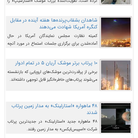
کرده است، تقویت‌کننده بزرگ موشک «استارشیپ» را
روی سکوی پرتاب نشان می‌دهد.
شاهدان بشقاب‌پرنده‌ها هفته آینده در مقابل
کنگره آمریکا شهادت می‌دهند
کمیته نظارت مجلس نمایندگان آمریکا در حال
آماده‌شدن برای برگزاری جلسات استماع در مورد آنچه
دولت و به‌ویژه ارتش در مورد بشقاب پرنده‌ها
می‌دانند، است و قرار است افشاگران یوفوها هفته آینده
۱۰ پرتاب برتر موشک آریان ۵ در تمام ادوار
در مقابل آنها شهادت دهند.
برخی از پرقدرت‌ترین موشک‌های اروپایی که بازنشسته
می‌شوند پرتاب‌های خاطره‌انگیز قابل توجهی داشته‌اند.
۴۸ ماهواره «استارلینک» به مدار زمین پرتاب
شدند
۴۸ ماهواره جدید «استارلینک» در جدیدترین پرتاب
شرکت «اسپیس‌ایکس» به مدار زمین رفتند.