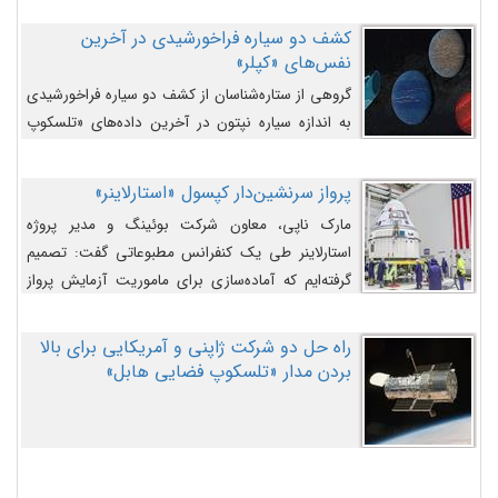
کشف دو سیاره فراخورشیدی در آخرین
نفس‌های «کپلر»
گروهی از ستاره‌شناسان از کشف دو سیاره فراخورشیدی
به اندازه سیاره نپتون در آخرین داده‌های «تلسکوپ
فضایی کپلر» خبر داده‌اند.
پرواز سرنشین‌دار کپسول «استارلاینر»
مارک ناپی، معاون شرکت بوئینگ و مدیر پروژه
استارلاینر طی یک کنفرانس مطبوعاتی گفت: تصمیم
گرفته‌ایم که آماده‌سازی برای ماموریت آزمایش پرواز
سرنشین‌دار را به تعویق بیندازیم تا این مشکلات را
اصلاح کنیم.
راه حل دو شرکت ژاپنی و آمریکایی برای بالا
بردن مدار «تلسکوپ فضایی هابل»