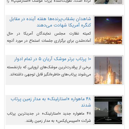
کرده است، تقویت‌کننده بزرگ موشک «استارشیپ» را
روی سکوی پرتاب نشان می‌دهد.
شاهدان بشقاب‌پرنده‌ها هفته آینده در مقابل
کنگره آمریکا شهادت می‌دهند
کمیته نظارت مجلس نمایندگان آمریکا در حال
آماده‌شدن برای برگزاری جلسات استماع در مورد آنچه
دولت و به‌ویژه ارتش در مورد بشقاب پرنده‌ها
می‌دانند، است و قرار است افشاگران یوفوها هفته آینده
۱۰ پرتاب برتر موشک آریان ۵ در تمام ادوار
در مقابل آنها شهادت دهند.
برخی از پرقدرت‌ترین موشک‌های اروپایی که بازنشسته
می‌شوند پرتاب‌های خاطره‌انگیز قابل توجهی داشته‌اند.
۴۸ ماهواره «استارلینک» به مدار زمین پرتاب
شدند
۴۸ ماهواره جدید «استارلینک» در جدیدترین پرتاب
شرکت «اسپیس‌ایکس» به مدار زمین رفتند.