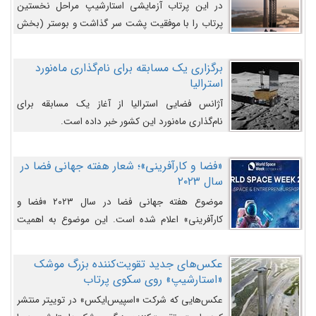
در این پرتاب آزمایشی استارشیپ مراحل نخستین
پرتاب را با موفقیت پشت سر گذاشت و بوستر (بخش
پایینی) آن (B9) توانست بخش بالایی فضاپیما (S25)
را وارد مسیر از پیش تعیین‌شده کند و سپس با یک
برگزاری یک مسابقه برای نام‌گذاری ماه‌نورد
مکانیزم جدید با موفقیت از آن جدا شود. ‌
استرالیا
آژانس فضایی استرالیا از آغاز یک مسابقه برای
نام‌گذاری ماه‌نورد این کشور خبر داده است.
«فضا و کارآفرینی»؛ شعار هفته جهانی فضا در
سال ۲۰۲۳
موضوع هفته جهانی فضا در سال ۲۰۲۳ «فضا و
کارآفرینی» اعلام شده است. این موضوع به اهمیت
روزافزون صنعت فضا در حوزه تجارت و فرصت‌های
روزافزون کارآفرینی در حوزه فضایی و مزایای جدیدی که
عکس‌های جدید تقویت‌کننده بزرگ موشک
کارآفرینان این حوزه ایجاد می‌کنند، می‌پردازد.
«استارشیپ» روی سکوی پرتاب
عکس‌هایی که شرکت «اسپیس‌ایکس» در توییتر منتشر