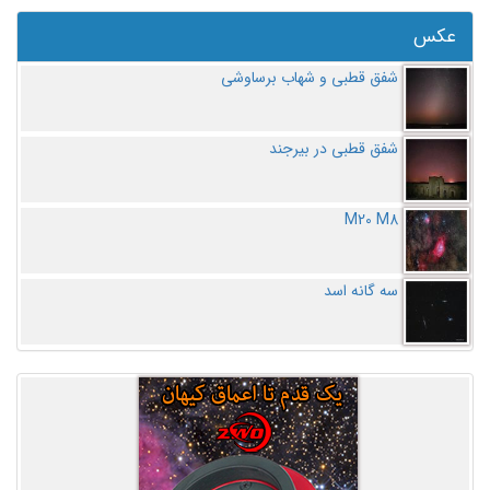
عکس
شفق قطبی و شهاب برساوشی
شفق قطبی در بیرجند
M20 M8
سه گانه اسد