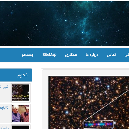
لی
تماس
درباره ما
همکاری
SiteMap
جستجو
نجوم
شی فر
نااینه
تلسکو