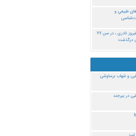
های طبیعیِ و
‌شناسی
دکتر فیروز نادری ، در سن 77
ی درگذشت
ی و شهاب برساوشی
ی در بیرجند
 اسد