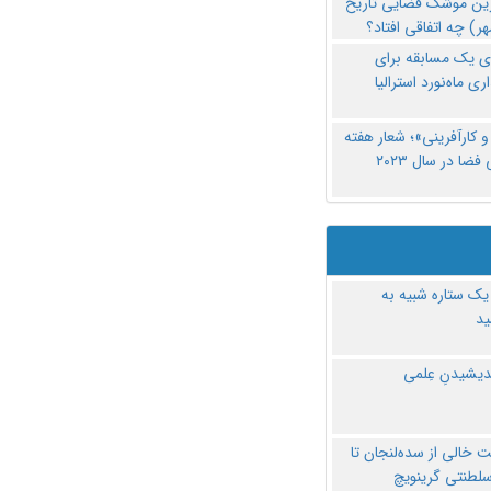
رین موشک فضایی تاریخ
ری یک مسابقه برای
اری ماه‌نورد استرالیا
 کارآفرینی»؛ شعار هفته
فضا در سال ۲۰۲۳
یک ستاره شبیه به
د
ندیشیدنِ عِلمی
 خالی از سده‌لنجان تا
سلطنتی گرینویچ