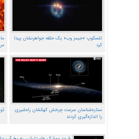
تلسکوپ «جیمز وب» یک حلقه جواهرنشان پیدا
ما
کرد
مر
ستاره‌شناسان سرعت چرخش کهکشان راه‌شیری
تَو
را اندازه‌گیری کردند
فرود موشک «استارشیپ» یخ آب ماه ر