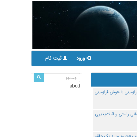
ورود
ثبت نام
abcd
ازمینی یا هوش فرازمینی
مانیِ راستی و اثبات‌پذیری
پ «جیمز وب» یک حلقه