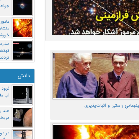
جواهر
مامور
منشاء 
خورشی
ستاره
کهکشان
کردند
دانش
فرود 
آب ماه
ینهمانیِ راستی و اثبات‌پذیری
هند ب
مریخی
در دو