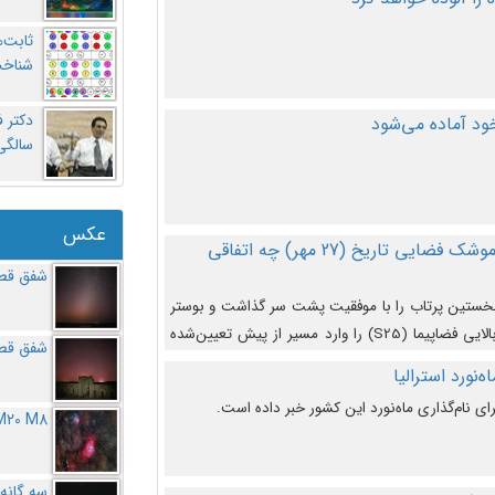
ثابت‌
شناخت
د آماده می‌شود
سالگ
عکس
در دومین پرتاب آزمایشی بزرگترین موشک فضایی تاریخ (27 مهر‌) چه اتفاقی
شفق قطب
نخستین پرتاب را با موفقیت پشت سر گذاشت و بوستر
(بخش پایینی) آن (B9) توانست بخش بالایی فضاپیما (S25) را وارد مسیر از پیش تعیین‌شده
شفق قطب
از آن جدا شود. ‌
‌نورد استرالیا
ای نام‌گذاری ماه‌نورد این کشور خبر داده است.
M20 M8
سه گانه