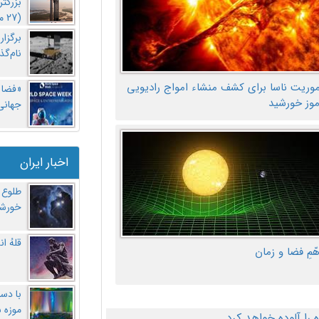
بزرگت
(27 مهر‌) چه اتفاقی افتاد؟
برگزا
نام‌گذ
موریت ناسا برای کشف منشاء امواج رادیویی
«فضا و
موز خورشید
جهانی 
اخبار ایران
طلوع 
خورشی
قلهُ ا
هّمِ فضا و زمان
با دست
موزه 
ا آلوده خواهد کرد