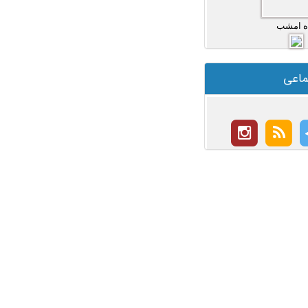
ه امشب
ماعی