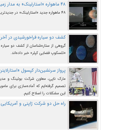
۴۸ ماهواره «استارلینک» به مدار زمین پرتاب شدند
۴۸ ماهواره جدید «استارلینک» در جدیدترین پرتاب شرکت «اسپیس‌ایکس» به مدار زمین رفتند.
کشف دو سیاره فراخورشیدی در آخری
گروهی از ستاره‌شناسان از کشف دو سیاره ف
«تلسکوپ فضایی کپلر» خبر داده‌اند.
پرواز سرنشین‌دار کپسول «استارلاینر»
مارک ناپی، معاون شرکت بوئینگ و مدیر
تصمیم گرفته‌ایم که آماده‌سازی برای مامور
این مشکلات را اصلاح کنیم.
راه حل دو شرکت ژاپنی و آمریکایی 