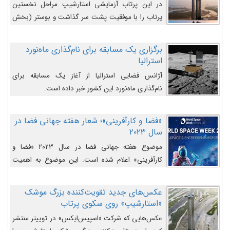
در این پرتاب آزمایشی استارشیپ مراحل نخستین
پرتاب را با موفقیت پشت سر گذاشت و بوستر (بخش
پایینی) آن (B9) توانست بخش بالایی فضاپیما (S25)
را وارد مسیر از پیش تعیین‌شده کند و سپس با یک
برگزاری یک مسابقه برای نام‌گذاری ماه‌نورد
مکانیزم جدید با موفقیت از آن جدا شود. ‌
استرالیا
آژانس فضایی استرالیا از آغاز یک مسابقه برای
نام‌گذاری ماه‌نورد این کشور خبر داده است.
«فضا و کارآفرینی»؛ شعار هفته جهانی فضا در
سال ۲۰۲۳
موضوع هفته جهانی فضا در سال ۲۰۲۳ «فضا و
کارآفرینی» اعلام شده است. این موضوع به اهمیت
روزافزون صنعت فضا در حوزه تجارت و فرصت‌های
روزافزون کارآفرینی در حوزه فضایی و مزایای جدیدی که
عکس‌های جدید تقویت‌کننده بزرگ موشک
کارآفرینان این حوزه ایجاد می‌کنند، می‌پردازد.
«استارشیپ» روی سکوی پرتاب
عکس‌هایی که شرکت «اسپیس‌ایکس» در توییتر منتشر