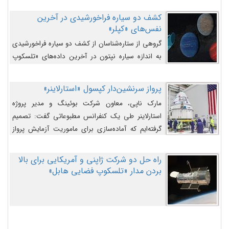
کشف دو سیاره فراخورشیدی در آخرین
نفس‌های «کپلر»
گروهی از ستاره‌شناسان از کشف دو سیاره فراخورشیدی
به اندازه سیاره نپتون در آخرین داده‌های «تلسکوپ
فضایی کپلر» خبر داده‌اند.
پرواز سرنشین‌دار کپسول «استارلاینر»
مارک ناپی، معاون شرکت بوئینگ و مدیر پروژه
استارلاینر طی یک کنفرانس مطبوعاتی گفت: تصمیم
گرفته‌ایم که آماده‌سازی برای ماموریت آزمایش پرواز
سرنشین‌دار را به تعویق بیندازیم تا این مشکلات را
اصلاح کنیم.
راه حل دو شرکت ژاپنی و آمریکایی برای بالا
بردن مدار «تلسکوپ فضایی هابل»