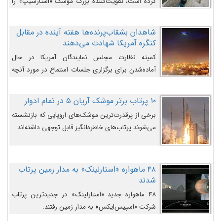
کرده است، تقویت‌کننده بزرگ موشک «استارشیپ» را
روی سکوی پرتاب نشان می‌دهد.
شاهدان بشقاب‌پرنده‌ها هفته آینده در مقابل
کنگره آمریکا شهادت می‌دهند
کمیته نظارت مجلس نمایندگان آمریکا در حال
آماده‌شدن برای برگزاری جلسات استماع در مورد آنچه
دولت و به‌ویژه ارتش در مورد بشقاب پرنده‌ها
می‌دانند، است و قرار است افشاگران یوفوها هفته آینده
۱۰ پرتاب برتر موشک آریان ۵ در تمام ادوار
در مقابل آنها شهادت دهند.
برخی از پرقدرت‌ترین موشک‌های اروپایی که بازنشسته
می‌شوند پرتاب‌های خاطره‌انگیز قابل توجهی داشته‌اند.
۴۸ ماهواره «استارلینک» به مدار زمین پرتاب
شدند
۴۸ ماهواره جدید «استارلینک» در جدیدترین پرتاب
شرکت «اسپیس‌ایکس» به مدار زمین رفتند.