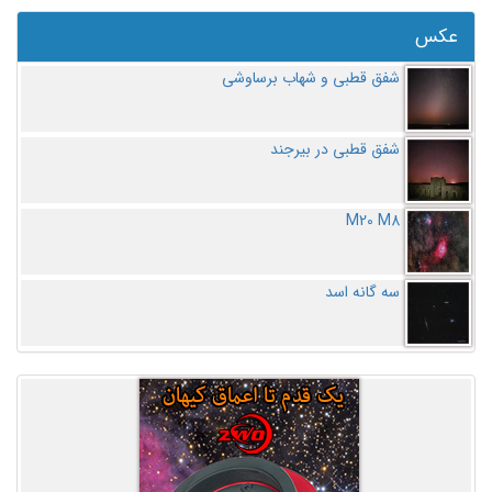
عکس
شفق قطبی و شهاب برساوشی
شفق قطبی در بیرجند
M20 M8
سه گانه اسد