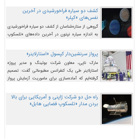
کشف دو سیاره فراخورشیدی در آخرین
نفس‌های «کپلر»
گروهی از ستاره‌شناسان از کشف دو سیاره فراخورشیدی
به اندازه سیاره نپتون در آخرین داده‌های «تلسکوپ
فضایی کپلر» خبر داده‌اند.
پرواز سرنشین‌دار کپسول «استارلاینر»
مارک ناپی، معاون شرکت بوئینگ و مدیر پروژه
استارلاینر طی یک کنفرانس مطبوعاتی گفت: تصمیم
گرفته‌ایم که آماده‌سازی برای ماموریت آزمایش پرواز
سرنشین‌دار را به تعویق بیندازیم تا این مشکلات را
اصلاح کنیم.
راه حل دو شرکت ژاپنی و آمریکایی برای بالا
بردن مدار «تلسکوپ فضایی هابل»