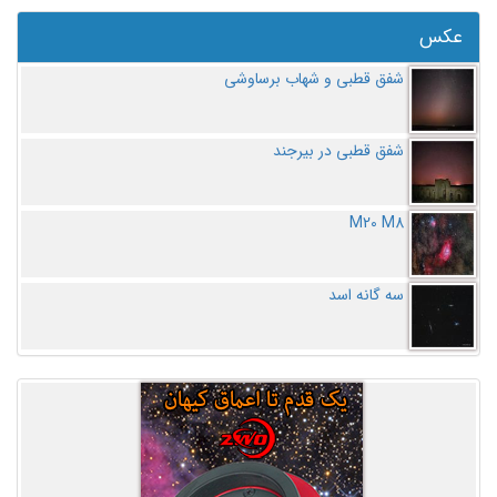
عکس
شفق قطبی و شهاب برساوشی
شفق قطبی در بیرجند
M20 M8
سه گانه اسد