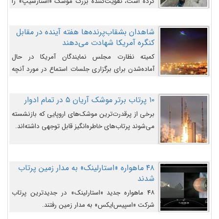
کرده است، تقویت‌کننده بزرگ موشک «استارشیپ» را
روی سکوی پرتاب نشان می‌دهد.
شاهدان بشقاب‌پرنده‌ها هفته آینده در مقابل
کنگره آمریکا شهادت می‌دهند
کمیته نظارت مجلس نمایندگان آمریکا در حال
آماده‌شدن برای برگزاری جلسات استماع در مورد آنچه
دولت و به‌ویژه ارتش در مورد بشقاب پرنده‌ها
می‌دانند، است و قرار است افشاگران یوفوها هفته آینده
۱۰ پرتاب برتر موشک آریان ۵ در تمام ادوار
در مقابل آنها شهادت دهند.
برخی از پرقدرت‌ترین موشک‌های اروپایی که بازنشسته
می‌شوند پرتاب‌های خاطره‌انگیز قابل توجهی داشته‌اند.
۴۸ ماهواره «استارلینک» به مدار زمین پرتاب
شدند
۴۸ ماهواره جدید «استارلینک» در جدیدترین پرتاب
شرکت «اسپیس‌ایکس» به مدار زمین رفتند.