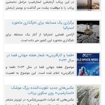
در این پرتاب آزمایشی استارشیپ مراحل نخستین
پرتاب را با موفقیت پشت سر گذاشت و بوستر (بخش
پایینی) آن (B9) توانست بخش بالایی فضاپیما (S25)
را وارد مسیر از پیش تعیین‌شده کند و سپس با یک
برگزاری یک مسابقه برای نام‌گذاری ماه‌نورد
مکانیزم جدید با موفقیت از آن جدا شود. ‌
استرالیا
آژانس فضایی استرالیا از آغاز یک مسابقه برای
نام‌گذاری ماه‌نورد این کشور خبر داده است.
«فضا و کارآفرینی»؛ شعار هفته جهانی فضا در
سال ۲۰۲۳
موضوع هفته جهانی فضا در سال ۲۰۲۳ «فضا و
کارآفرینی» اعلام شده است. این موضوع به اهمیت
روزافزون صنعت فضا در حوزه تجارت و فرصت‌های
روزافزون کارآفرینی در حوزه فضایی و مزایای جدیدی که
عکس‌های جدید تقویت‌کننده بزرگ موشک
کارآفرینان این حوزه ایجاد می‌کنند، می‌پردازد.
«استارشیپ» روی سکوی پرتاب
عکس‌هایی که شرکت «اسپیس‌ایکس» در توییتر منتشر