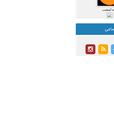
ه امشب
ماعی