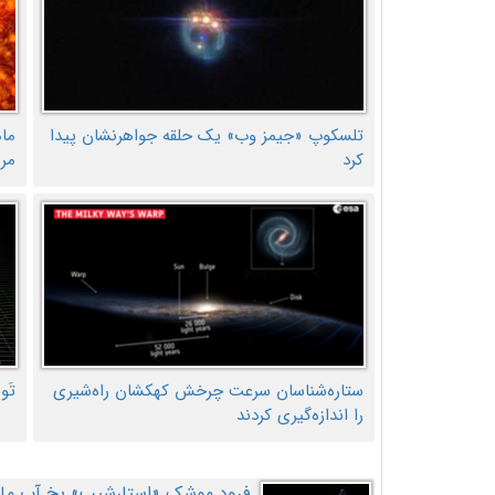
تلسکوپ «جیمز وب» یک حلقه جواهرنشان پیدا
ما
کرد
مر
ستاره‌شناسان سرعت چرخش کهکشان راه‌شیری
تَو
را اندازه‌گیری کردند
فرود موشک «استارشیپ» یخ آب ماه ر