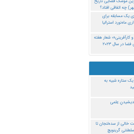
رین موشک فضایی تاریخ
ری یک مسابقه برای
اری ماه‌نورد استرالیا
 کارآفرینی»؛ شعار هفته
فضا در سال ۲۰۲۳
یک ستاره شبیه به
د
ندیشیدنِ عِلمی
 خالی از سده‌لنجان تا
سلطنتی گرینویچ