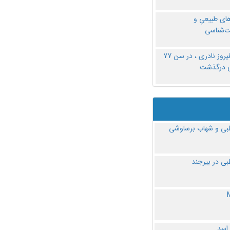
های طبیعیِ و
‌شناسی
دکتر فیروز نادری ، در سن 77
ی درگذشت
ی و شهاب برساوشی
ی در بیرجند
 اسد