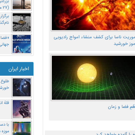
بزرگت
(27 مهر‌) چه اتفاقی افتاد؟
برگزا
نام‌گذ
موریت ناسا برای کشف منشاء امواج رادیویی
«فضا و
موز خورشید
جهانی 
اخبار ایران
طلوع 
خورشی
قلهُ ا
هّمِ فضا و زمان
با دست
موزه 
ا آلوده خواهد کرد