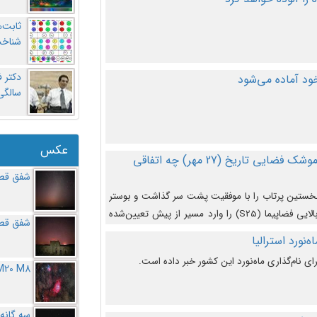
ثابت‌
شناخت
د آماده می‌شود
سالگ
عکس
در دومین پرتاب آزمایشی بزرگترین موشک فضایی تاریخ (27 مهر‌) چه اتفاقی
شفق قطب
نخستین پرتاب را با موفقیت پشت سر گذاشت و بوستر
(بخش پایینی) آن (B9) توانست بخش بالایی فضاپیما (S25) را وارد مسیر از پیش تعیین‌شده
شفق قطب
از آن جدا شود. ‌
‌نورد استرالیا
ای نام‌گذاری ماه‌نورد این کشور خبر داده است.
M20 M8
سه گانه