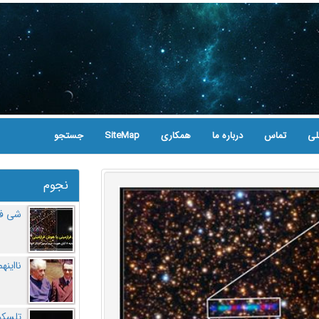
لی
تماس
درباره ما
همکاری
SiteMap
جستجو
نجوم
شی فر
نااینه
تلسکو