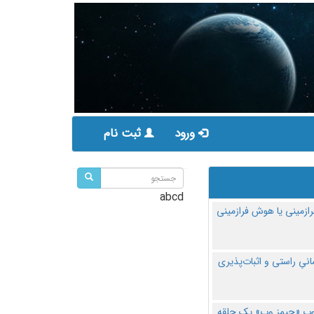
ورود
ثبت نام
abcd
ازمینی یا هوش فرازمینی
مانیِ راستی و اثبات‌پذیری
پ «جیمز وب» یک حلقه