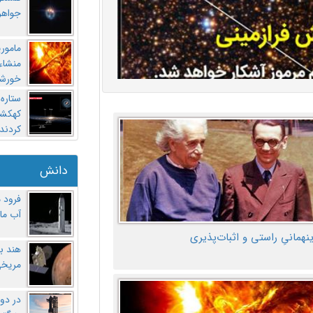
جواهر
مامور
منشاء 
خورشی
ستاره
کهکشان
کردند
دانش
فرود 
آب ماه
ینهمانیِ راستی و اثبات‌پذیری
هند ب
مریخی
در دو