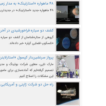
۴۸ ماهواره «استارلینک» به مدار زمین پرتاب شدند
۴۸ ماهواره جدید «استارلینک» در جدیدترین پرتاب شرکت «اسپیس‌ایکس» به مدار زمین رفتند.
کشف دو سیاره فراخورشیدی در آخری
گروهی از ستاره‌شناسان از کشف دو سیاره ف
«تلسکوپ فضایی کپلر» خبر داده‌اند.
پرواز سرنشین‌دار کپسول «استارلاینر»
مارک ناپی، معاون شرکت بوئینگ و مدیر
تصمیم گرفته‌ایم که آماده‌سازی برای مامور
این مشکلات را اصلاح کنیم.
راه حل دو شرکت ژاپنی و آمریکایی 