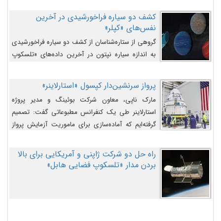
کشف دو سیاره فراخورشیدی در آخرین
نفس‌های «کپلر»
گروهی از ستاره‌شناسان از کشف دو سیاره فراخورشیدی
به اندازه سیاره نپتون در آخرین داده‌های «تلسکوپ
فضایی کپلر» خبر داده‌اند.
پرواز سرنشین‌دار کپسول «استارلاینر»
مارک ناپی، معاون شرکت بوئینگ و مدیر پروژه
استارلاینر طی یک کنفرانس مطبوعاتی گفت: تصمیم
گرفته‌ایم که آماده‌سازی برای ماموریت آزمایش پرواز
سرنشین‌دار را به تعویق بیندازیم تا این مشکلات را
اصلاح کنیم.
راه حل دو شرکت ژاپنی و آمریکایی برای بالا
بردن مدار «تلسکوپ فضایی هابل»