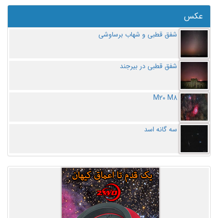
عکس
شفق قطبی و شهاب برساوشی
شفق قطبی در بیرجند
M20 M8
سه گانه اسد