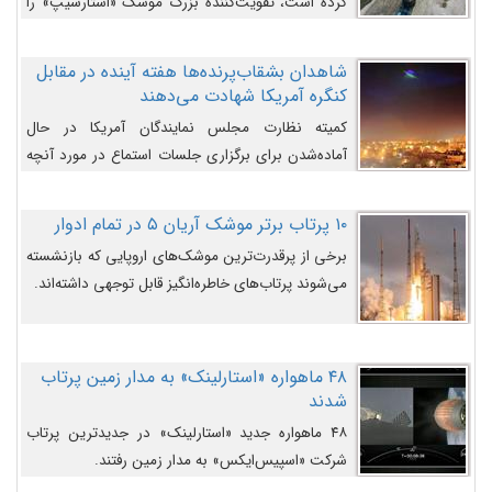
کرده است، تقویت‌کننده بزرگ موشک «استارشیپ» را
روی سکوی پرتاب نشان می‌دهد.
شاهدان بشقاب‌پرنده‌ها هفته آینده در مقابل
کنگره آمریکا شهادت می‌دهند
کمیته نظارت مجلس نمایندگان آمریکا در حال
آماده‌شدن برای برگزاری جلسات استماع در مورد آنچه
دولت و به‌ویژه ارتش در مورد بشقاب پرنده‌ها
می‌دانند، است و قرار است افشاگران یوفوها هفته آینده
۱۰ پرتاب برتر موشک آریان ۵ در تمام ادوار
در مقابل آنها شهادت دهند.
برخی از پرقدرت‌ترین موشک‌های اروپایی که بازنشسته
می‌شوند پرتاب‌های خاطره‌انگیز قابل توجهی داشته‌اند.
۴۸ ماهواره «استارلینک» به مدار زمین پرتاب
شدند
۴۸ ماهواره جدید «استارلینک» در جدیدترین پرتاب
شرکت «اسپیس‌ایکس» به مدار زمین رفتند.