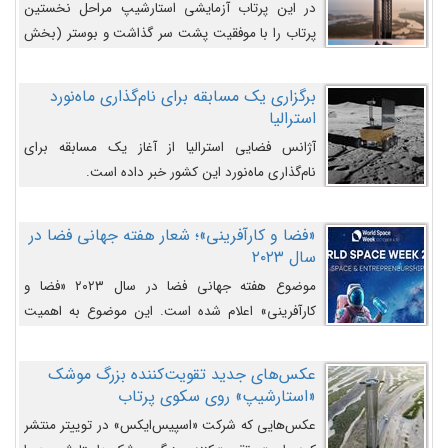
در این پرتاب آزمایشی استارشیپ مراحل نخستین
پرتاب را با موفقیت پشت سر گذاشت و بوستر (بخش
پایینی) آن (B9) توانست بخش بالایی فضاپیما (S25)
را وارد مسیر از پیش تعیین‌شده کند و سپس با یک
برگزاری یک مسابقه برای نام‌گذاری ماه‌نورد
مکانیزم جدید با موفقیت از آن جدا شود. ‌
استرالیا
آژانس فضایی استرالیا از آغاز یک مسابقه برای
نام‌گذاری ماه‌نورد این کشور خبر داده است.
«فضا و کارآفرینی»؛ شعار هفته جهانی فضا در
سال ۲۰۲۳
موضوع هفته جهانی فضا در سال ۲۰۲۳ «فضا و
کارآفرینی» اعلام شده است. این موضوع به اهمیت
روزافزون صنعت فضا در حوزه تجارت و فرصت‌های
روزافزون کارآفرینی در حوزه فضایی و مزایای جدیدی که
عکس‌های جدید تقویت‌کننده بزرگ موشک
کارآفرینان این حوزه ایجاد می‌کنند، می‌پردازد.
«استارشیپ» روی سکوی پرتاب
عکس‌هایی که شرکت «اسپیس‌ایکس» در توییتر منتشر