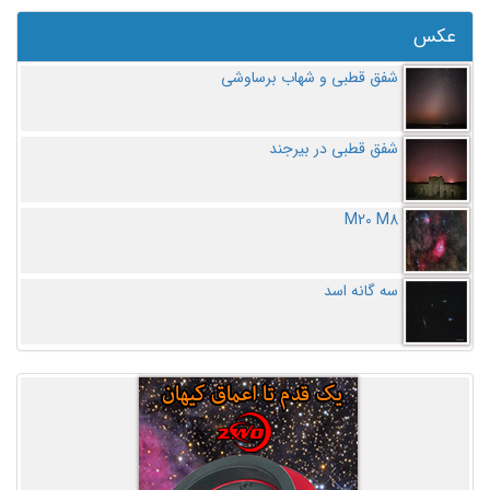
عکس
شفق قطبی و شهاب برساوشی
شفق قطبی در بیرجند
M20 M8
سه گانه اسد