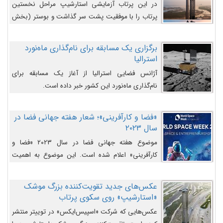
در این پرتاب آزمایشی استارشیپ مراحل نخستین
پرتاب را با موفقیت پشت سر گذاشت و بوستر (بخش
پایینی) آن (B9) توانست بخش بالایی فضاپیما (S25)
را وارد مسیر از پیش تعیین‌شده کند و سپس با یک
برگزاری یک مسابقه برای نام‌گذاری ماه‌نورد
مکانیزم جدید با موفقیت از آن جدا شود. ‌
استرالیا
آژانس فضایی استرالیا از آغاز یک مسابقه برای
نام‌گذاری ماه‌نورد این کشور خبر داده است.
«فضا و کارآفرینی»؛ شعار هفته جهانی فضا در
سال ۲۰۲۳
موضوع هفته جهانی فضا در سال ۲۰۲۳ «فضا و
کارآفرینی» اعلام شده است. این موضوع به اهمیت
روزافزون صنعت فضا در حوزه تجارت و فرصت‌های
روزافزون کارآفرینی در حوزه فضایی و مزایای جدیدی که
عکس‌های جدید تقویت‌کننده بزرگ موشک
کارآفرینان این حوزه ایجاد می‌کنند، می‌پردازد.
«استارشیپ» روی سکوی پرتاب
عکس‌هایی که شرکت «اسپیس‌ایکس» در توییتر منتشر