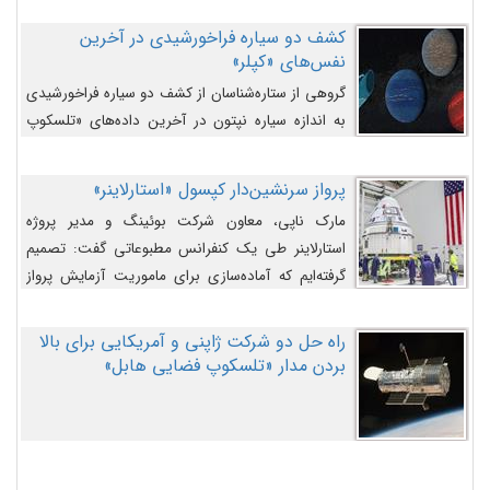
کشف دو سیاره فراخورشیدی در آخرین
نفس‌های «کپلر»
گروهی از ستاره‌شناسان از کشف دو سیاره فراخورشیدی
به اندازه سیاره نپتون در آخرین داده‌های «تلسکوپ
فضایی کپلر» خبر داده‌اند.
پرواز سرنشین‌دار کپسول «استارلاینر»
مارک ناپی، معاون شرکت بوئینگ و مدیر پروژه
استارلاینر طی یک کنفرانس مطبوعاتی گفت: تصمیم
گرفته‌ایم که آماده‌سازی برای ماموریت آزمایش پرواز
سرنشین‌دار را به تعویق بیندازیم تا این مشکلات را
اصلاح کنیم.
راه حل دو شرکت ژاپنی و آمریکایی برای بالا
بردن مدار «تلسکوپ فضایی هابل»