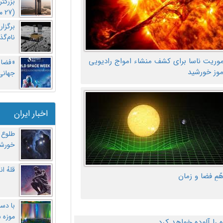
بزرگت
(27 مهر‌) چه اتفاقی افتاد؟
برگزا
نام‌گذ
موریت ناسا برای کشف منشاء امواج رادیویی
«فضا و
موز خورشید
جهانی 
اخبار ایران
طلوع 
خورشی
قلهُ ا
هّمِ فضا و زمان
با دست
موزه 
ا آلوده خواهد کرد