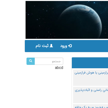
ورود
ثبت نام
abcd
ازمینی یا هوش فرازمینی
مانیِ راستی و اثبات‌پذیری
پ «جیمز وب» یک حلقه