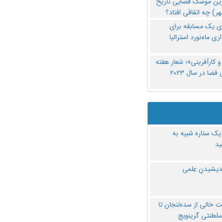
رین موشک فضایی تاریخ
ری یک مسابقه برای
اری ماه‌نورد استرالیا
 کارآفرینی»؛ شعار هفته
فضا در سال ۲۰۲۳
یک ستاره شبیه به
د
ندیشیدنِ عِلمی
 خالی از سده‌لنجان تا
سلطنتی گرینویچ