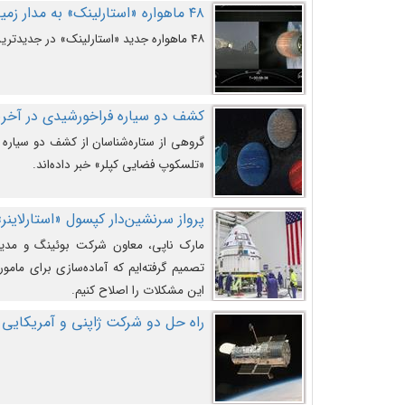
۴۸ ماهواره «استارلینک» به مدار زمین پرتاب شدند
۴۸ ماهواره جدید «استارلینک» در جدیدترین پرتاب شرکت «اسپیس‌ایکس» به مدار زمین رفتند.
کشف دو سیاره فراخورشیدی در آخری
گروهی از ستاره‌شناسان از کشف دو سیاره ف
«تلسکوپ فضایی کپلر» خبر داده‌اند.
پرواز سرنشین‌دار کپسول «استارلاینر»
مارک ناپی، معاون شرکت بوئینگ و مدیر
تصمیم گرفته‌ایم که آماده‌سازی برای مامور
این مشکلات را اصلاح کنیم.
راه حل دو شرکت ژاپنی و آمریکایی 