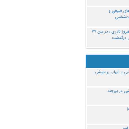
های طبیعیِ و
‌شناسی
دکتر فیروز نادری ، در سن 77
ی درگذشت
ی و شهاب برساوشی
ی در بیرجند
 اسد