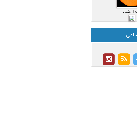
ه امشب
ماعی