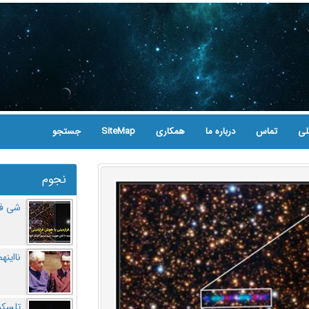
لی
تماس
درباره ما
همکاری
SiteMap
جستجو
نجوم
شی فر
نااینه
تلسکو