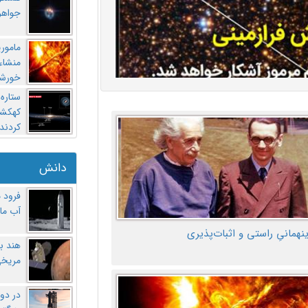
جواهر
مامور
منشاء 
خورشی
ستاره
کهکشان
کردند
دانش
فرود 
آب ماه
ینهمانیِ راستی و اثبات‌پذیری
هند ب
مریخی
در دو