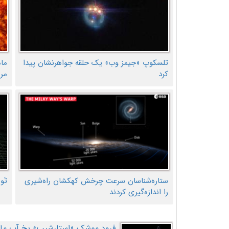
تلسکوپ «جیمز وب» یک حلقه جواهرنشان پیدا
ما
کرد
مر
ستاره‌شناسان سرعت چرخش کهکشان راه‌شیری
تَو
را اندازه‌گیری کردند
فرود موشک «استارشیپ» یخ آب ماه ر