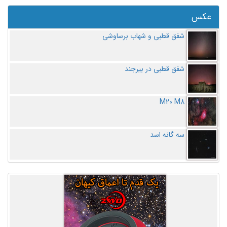
عکس
شفق قطبی و شهاب برساوشی
شفق قطبی در بیرجند
M20 M8
سه گانه اسد