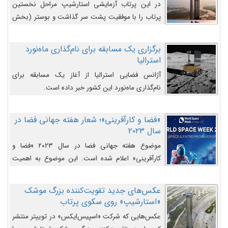
در این پرتاب آزمایشی استارشیپ مراحل نخستین
پرتاب را با موفقیت پشت سر گذاشت و بوستر (بخش
پایینی) آن (B9) توانست بخش بالایی فضاپیما (S25)
را وارد مسیر از پیش تعیین‌شده کند و سپس با یک
برگزاری یک مسابقه برای نام‌گذاری ماه‌نورد
مکانیزم جدید با موفقیت از آن جدا شود. ‌
استرالیا
آژانس فضایی استرالیا از آغاز یک مسابقه برای
نام‌گذاری ماه‌نورد این کشور خبر داده است.
«فضا و کارآفرینی»؛ شعار هفته جهانی فضا در
سال ۲۰۲۳
موضوع هفته جهانی فضا در سال ۲۰۲۳ «فضا و
کارآفرینی» اعلام شده است. این موضوع به اهمیت
روزافزون صنعت فضا در حوزه تجارت و فرصت‌های
روزافزون کارآفرینی در حوزه فضایی و مزایای جدیدی که
عکس‌های جدید تقویت‌کننده بزرگ موشک
کارآفرینان این حوزه ایجاد می‌کنند، می‌پردازد.
«استارشیپ» روی سکوی پرتاب
عکس‌هایی که شرکت «اسپیس‌ایکس» در توییتر منتشر