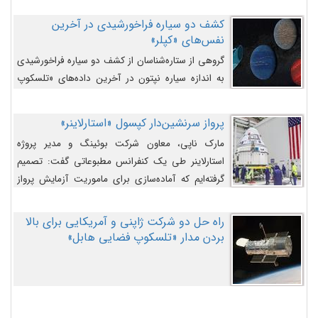
کشف دو سیاره فراخورشیدی در آخرین
نفس‌های «کپلر»
گروهی از ستاره‌شناسان از کشف دو سیاره فراخورشیدی
به اندازه سیاره نپتون در آخرین داده‌های «تلسکوپ
فضایی کپلر» خبر داده‌اند.
پرواز سرنشین‌دار کپسول «استارلاینر»
مارک ناپی، معاون شرکت بوئینگ و مدیر پروژه
استارلاینر طی یک کنفرانس مطبوعاتی گفت: تصمیم
گرفته‌ایم که آماده‌سازی برای ماموریت آزمایش پرواز
سرنشین‌دار را به تعویق بیندازیم تا این مشکلات را
اصلاح کنیم.
راه حل دو شرکت ژاپنی و آمریکایی برای بالا
بردن مدار «تلسکوپ فضایی هابل»