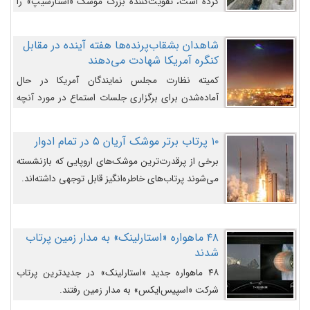
کرده است، تقویت‌کننده بزرگ موشک «استارشیپ» را
روی سکوی پرتاب نشان می‌دهد.
شاهدان بشقاب‌پرنده‌ها هفته آینده در مقابل
کنگره آمریکا شهادت می‌دهند
کمیته نظارت مجلس نمایندگان آمریکا در حال
آماده‌شدن برای برگزاری جلسات استماع در مورد آنچه
دولت و به‌ویژه ارتش در مورد بشقاب پرنده‌ها
می‌دانند، است و قرار است افشاگران یوفوها هفته آینده
۱۰ پرتاب برتر موشک آریان ۵ در تمام ادوار
در مقابل آنها شهادت دهند.
برخی از پرقدرت‌ترین موشک‌های اروپایی که بازنشسته
می‌شوند پرتاب‌های خاطره‌انگیز قابل توجهی داشته‌اند.
۴۸ ماهواره «استارلینک» به مدار زمین پرتاب
شدند
۴۸ ماهواره جدید «استارلینک» در جدیدترین پرتاب
شرکت «اسپیس‌ایکس» به مدار زمین رفتند.