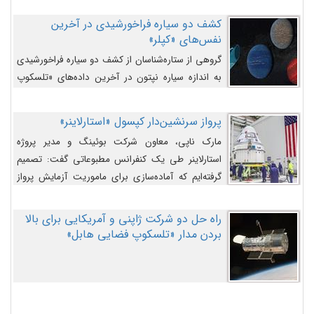
کشف دو سیاره فراخورشیدی در آخرین
نفس‌های «کپلر»
گروهی از ستاره‌شناسان از کشف دو سیاره فراخورشیدی
به اندازه سیاره نپتون در آخرین داده‌های «تلسکوپ
فضایی کپلر» خبر داده‌اند.
پرواز سرنشین‌دار کپسول «استارلاینر»
مارک ناپی، معاون شرکت بوئینگ و مدیر پروژه
استارلاینر طی یک کنفرانس مطبوعاتی گفت: تصمیم
گرفته‌ایم که آماده‌سازی برای ماموریت آزمایش پرواز
سرنشین‌دار را به تعویق بیندازیم تا این مشکلات را
اصلاح کنیم.
راه حل دو شرکت ژاپنی و آمریکایی برای بالا
بردن مدار «تلسکوپ فضایی هابل»