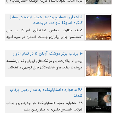
کرده است، تقویت‌کننده بزرگ موشک «استارشیپ» را
روی سکوی پرتاب نشان می‌دهد.
شاهدان بشقاب‌پرنده‌ها هفته آینده در مقابل
کنگره آمریکا شهادت می‌دهند
کمیته نظارت مجلس نمایندگان آمریکا در حال
آماده‌شدن برای برگزاری جلسات استماع در مورد آنچه
دولت و به‌ویژه ارتش در مورد بشقاب پرنده‌ها
می‌دانند، است و قرار است افشاگران یوفوها هفته آینده
۱۰ پرتاب برتر موشک آریان ۵ در تمام ادوار
در مقابل آنها شهادت دهند.
برخی از پرقدرت‌ترین موشک‌های اروپایی که بازنشسته
می‌شوند پرتاب‌های خاطره‌انگیز قابل توجهی داشته‌اند.
۴۸ ماهواره «استارلینک» به مدار زمین پرتاب
شدند
۴۸ ماهواره جدید «استارلینک» در جدیدترین پرتاب
شرکت «اسپیس‌ایکس» به مدار زمین رفتند.