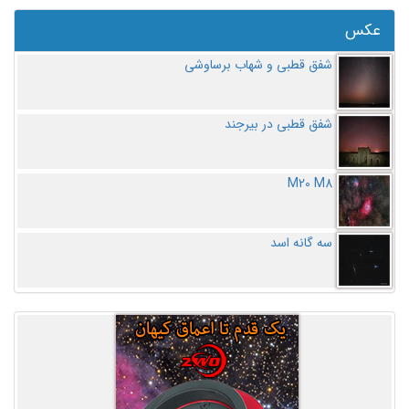
عکس
شفق قطبی و شهاب برساوشی
شفق قطبی در بیرجند
M20 M8
سه گانه اسد