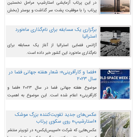
در این پرتاب آزمایشی استارشیپ مراحل نخستین
پرتاب را با موفقیت پشت سر گذاشت و بوستر (بخش
پایینی) آن (B9) توانست بخش بالایی فضاپیما (S25)
را وارد مسیر از پیش تعیین‌شده کند و سپس با یک
برگزاری یک مسابقه برای نام‌گذاری ماه‌نورد
مکانیزم جدید با موفقیت از آن جدا شود. ‌
استرالیا
آژانس فضایی استرالیا از آغاز یک مسابقه برای
نام‌گذاری ماه‌نورد این کشور خبر داده است.
«فضا و کارآفرینی»؛ شعار هفته جهانی فضا در
سال ۲۰۲۳
موضوع هفته جهانی فضا در سال ۲۰۲۳ «فضا و
کارآفرینی» اعلام شده است. این موضوع به اهمیت
روزافزون صنعت فضا در حوزه تجارت و فرصت‌های
روزافزون کارآفرینی در حوزه فضایی و مزایای جدیدی که
عکس‌های جدید تقویت‌کننده بزرگ موشک
کارآفرینان این حوزه ایجاد می‌کنند، می‌پردازد.
«استارشیپ» روی سکوی پرتاب
عکس‌هایی که شرکت «اسپیس‌ایکس» در توییتر منتشر