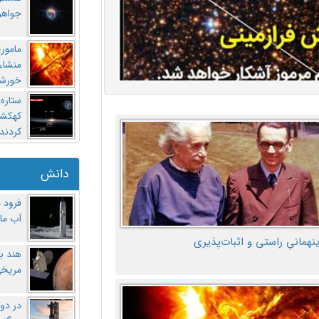
جواهر
مامور
منشاء 
خورشی
ستاره
کهکشان
کردند
دانش
فرود 
آب ماه
ینهمانیِ راستی و اثبات‌پذیری
هند ب
مریخی
در دو