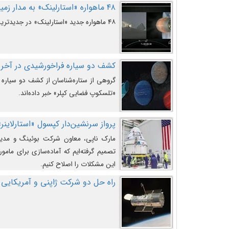
۴۸ ماهواره «استارلینک» به مدار زمین پرتاب شدند
۴۸ ماهواره جدید «استارلینک» در جدیدترین پرتاب شرکت «اسپیس‌ایکس» به مدار زمین رفتند.
کشف دو سیاره فراخورشیدی در آخری
گروهی از ستاره‌شناسان از کشف دو سیاره ف
«تلسکوپ فضایی کپلر» خبر داده‌اند.
پرواز سرنشین‌دار کپسول «استارلاینر»
مارک ناپی، معاون شرکت بوئینگ و مدیر
تصمیم گرفته‌ایم که آماده‌سازی برای مامور
این مشکلات را اصلاح کنیم.
راه حل دو شرکت ژاپنی و آمریکایی 