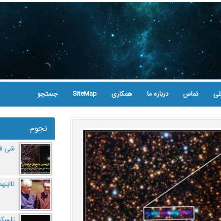
لی
تماس
درباره ما
همکاری
SiteMap
جستجو
نجوم
شی فر
نااینه
تلسکو