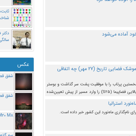
ثابت‌
شناخت
د آماده می‌شود
سالگ
عکس
در دومین پرتاب آزمایشی بزرگترین موشک فضایی تاریخ (27 مهر‌) چه اتفاقی
شفق قطب
نخستین پرتاب را با موفقیت پشت سر گذاشت و بوستر
(بخش پایینی) آن (B9) توانست بخش بالایی فضاپیما (S25) را وارد مسیر از پیش تعیین‌شده
شفق قطب
از آن جدا شود. ‌
‌نورد استرالیا
ای نام‌گذاری ماه‌نورد این کشور خبر داده است.
M20 M8
سه گانه