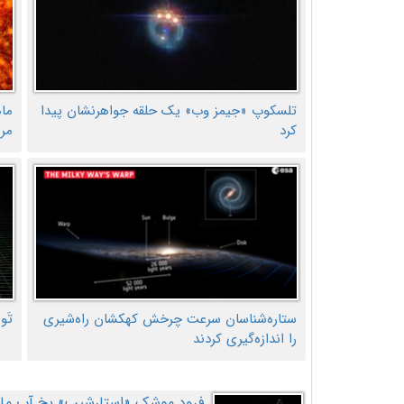
تلسکوپ «جیمز وب» یک حلقه جواهرنشان پیدا
ما
کرد
مر
ستاره‌شناسان سرعت چرخش کهکشان راه‌شیری
تَو
را اندازه‌گیری کردند
فرود موشک «استارشیپ» یخ آب ماه ر