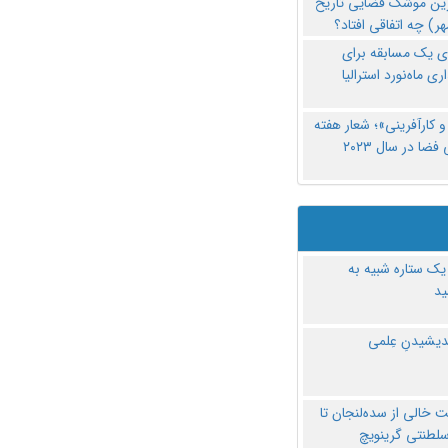
رین موشک فضایی تاریخ
ری یک مسابقه برای
اری ماه‌نورد استرالیا
 کارآفرینی»؛ شعار هفته
فضا در سال ۲۰۲۳
یک ستاره شبیه به
د
ندیشیدنِ عِلمی
 خالی از سده‌لنجان تا
سلطنتی گرینویچ