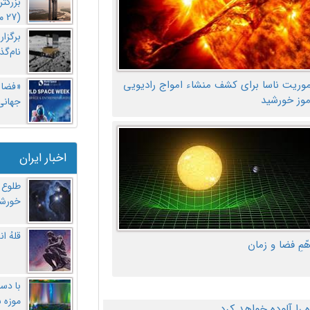
بزرگت
(27 مهر‌) چه اتفاقی افتاد؟
برگزا
نام‌گذ
موریت ناسا برای کشف منشاء امواج رادیویی
«فضا و
موز خورشید
جهانی 
اخبار ایران
طلوع 
خورشی
قلهُ ا
هّمِ فضا و زمان
با دست
موزه 
ا آلوده خواهد کرد