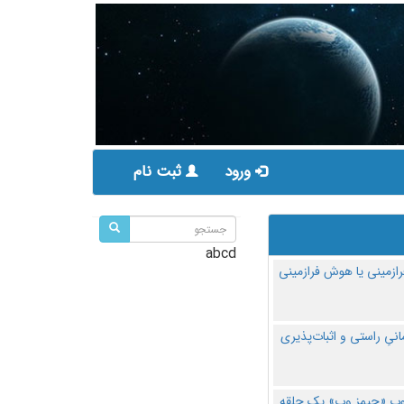
ورود
ثبت نام
abcd
ازمینی یا هوش فرازمینی
مانیِ راستی و اثبات‌پذیری
پ «جیمز وب» یک حلقه