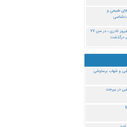
های طبیعیِ و
‌شناسی
دکتر فیروز نادری ، در سن 77
ی درگذشت
ی و شهاب برساوشی
ی در بیرجند
 اسد