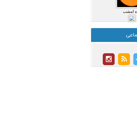
ه امشب
ماعی