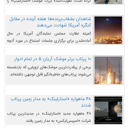
کرده است، تقویت‌کننده بزرگ موشک «استارشیپ» را
روی سکوی پرتاب نشان می‌دهد.
شاهدان بشقاب‌پرنده‌ها هفته آینده در مقابل
کنگره آمریکا شهادت می‌دهند
کمیته نظارت مجلس نمایندگان آمریکا در حال
آماده‌شدن برای برگزاری جلسات استماع در مورد آنچه
دولت و به‌ویژه ارتش در مورد بشقاب پرنده‌ها
می‌دانند، است و قرار است افشاگران یوفوها هفته آینده
۱۰ پرتاب برتر موشک آریان ۵ در تمام ادوار
در مقابل آنها شهادت دهند.
برخی از پرقدرت‌ترین موشک‌های اروپایی که بازنشسته
می‌شوند پرتاب‌های خاطره‌انگیز قابل توجهی داشته‌اند.
۴۸ ماهواره «استارلینک» به مدار زمین پرتاب
شدند
۴۸ ماهواره جدید «استارلینک» در جدیدترین پرتاب
شرکت «اسپیس‌ایکس» به مدار زمین رفتند.