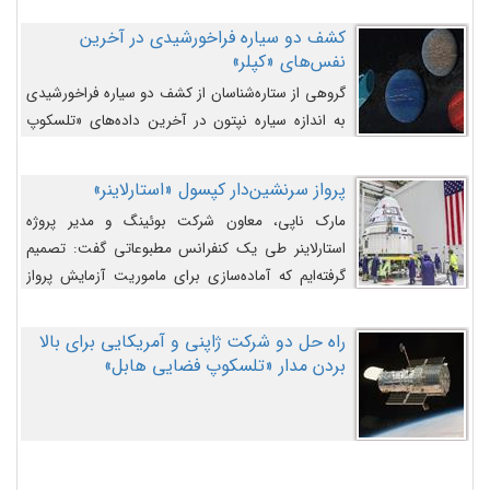
کشف دو سیاره فراخورشیدی در آخرین
نفس‌های «کپلر»
گروهی از ستاره‌شناسان از کشف دو سیاره فراخورشیدی
به اندازه سیاره نپتون در آخرین داده‌های «تلسکوپ
فضایی کپلر» خبر داده‌اند.
پرواز سرنشین‌دار کپسول «استارلاینر»
مارک ناپی، معاون شرکت بوئینگ و مدیر پروژه
استارلاینر طی یک کنفرانس مطبوعاتی گفت: تصمیم
گرفته‌ایم که آماده‌سازی برای ماموریت آزمایش پرواز
سرنشین‌دار را به تعویق بیندازیم تا این مشکلات را
اصلاح کنیم.
راه حل دو شرکت ژاپنی و آمریکایی برای بالا
بردن مدار «تلسکوپ فضایی هابل»