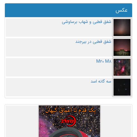
عکس
شفق قطبی و شهاب برساوشی
شفق قطبی در بیرجند
M20 M8
سه گانه اسد