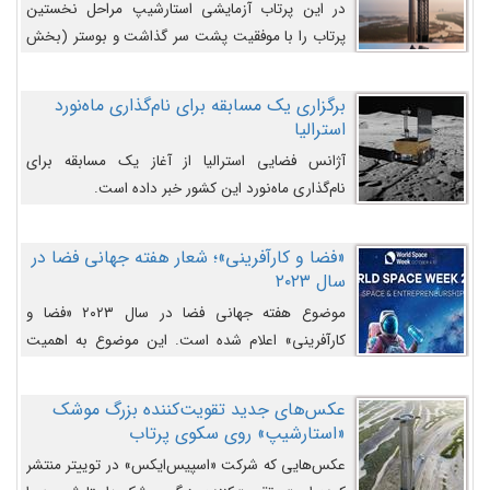
در این پرتاب آزمایشی استارشیپ مراحل نخستین
پرتاب را با موفقیت پشت سر گذاشت و بوستر (بخش
پایینی) آن (B9) توانست بخش بالایی فضاپیما (S25)
را وارد مسیر از پیش تعیین‌شده کند و سپس با یک
برگزاری یک مسابقه برای نام‌گذاری ماه‌نورد
مکانیزم جدید با موفقیت از آن جدا شود. ‌
استرالیا
آژانس فضایی استرالیا از آغاز یک مسابقه برای
نام‌گذاری ماه‌نورد این کشور خبر داده است.
«فضا و کارآفرینی»؛ شعار هفته جهانی فضا در
سال ۲۰۲۳
موضوع هفته جهانی فضا در سال ۲۰۲۳ «فضا و
کارآفرینی» اعلام شده است. این موضوع به اهمیت
روزافزون صنعت فضا در حوزه تجارت و فرصت‌های
روزافزون کارآفرینی در حوزه فضایی و مزایای جدیدی که
عکس‌های جدید تقویت‌کننده بزرگ موشک
کارآفرینان این حوزه ایجاد می‌کنند، می‌پردازد.
«استارشیپ» روی سکوی پرتاب
عکس‌هایی که شرکت «اسپیس‌ایکس» در توییتر منتشر