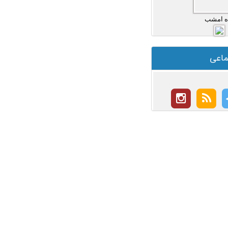
ه امشب
ماعی