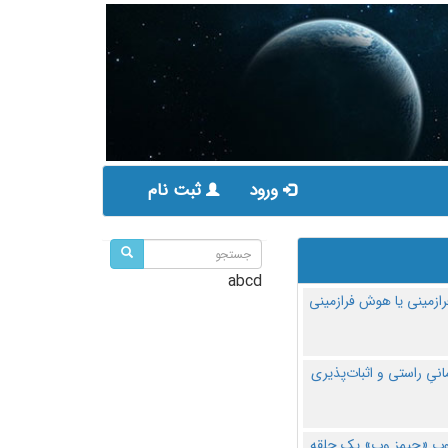
ورود
ثبت نام
abcd
ازمینی یا هوش فرازمینی
مانیِ راستی و اثبات‌پذیری
پ «جیمز وب» یک حلقه