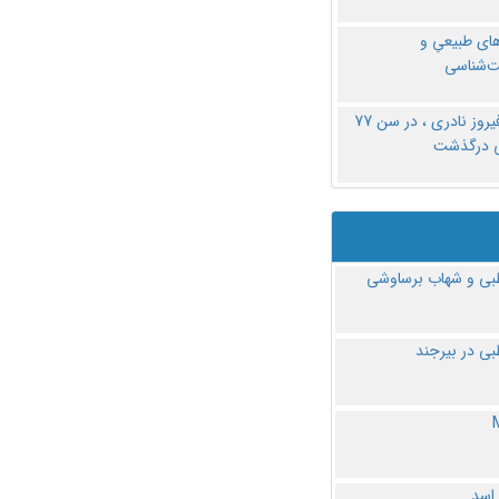
های طبیعیِ و
‌شناسی
دکتر فیروز نادری ، در سن 77
ی درگذشت
ی و شهاب برساوشی
ی در بیرجند
 اسد