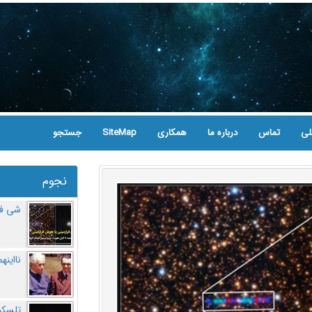
لی
تماس
درباره ما
همکاری
SiteMap
جستجو
نجوم
شی فر
نااینه
تلسکو