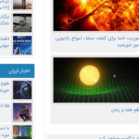
بزرگت
(27 مهر‌) چه اتفاقی افتاد؟
برگزا
نام‌گذ
موریت ناسا برای کشف منشاء امواج رادیویی
«فضا و
موز خورشید
جهانی 
اخبار ایران
طلوع 
خورشی
قلهُ ا
هّمِ فضا و زمان
با دست
موزه 
ا آلوده خواهد کرد