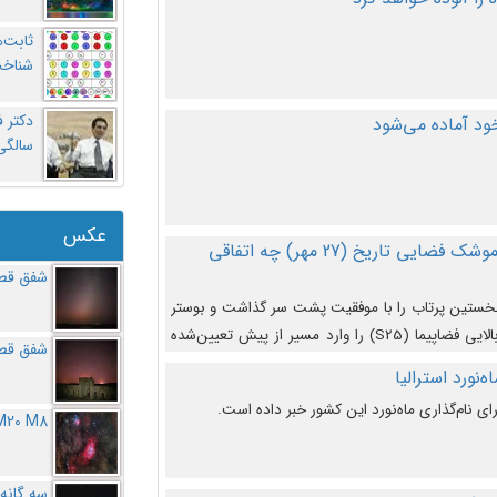
ثابت‌
شناخت
د آماده می‌شود
سالگ
عکس
در دومین پرتاب آزمایشی بزرگترین موشک فضایی تاریخ (27 مهر‌) چه اتفاقی
شفق قطب
نخستین پرتاب را با موفقیت پشت سر گذاشت و بوستر
(بخش پایینی) آن (B9) توانست بخش بالایی فضاپیما (S25) را وارد مسیر از پیش تعیین‌شده
شفق قطب
از آن جدا شود. ‌
‌نورد استرالیا
ای نام‌گذاری ماه‌نورد این کشور خبر داده است.
M20 M8
سه گانه