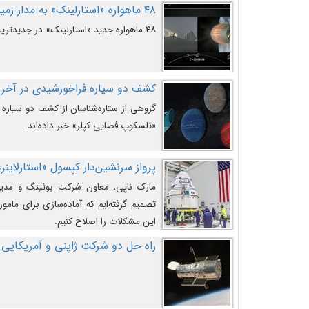
۴۸ ماهواره «استارلینک» به مدار زمین پرتاب شدند
۴۸ ماهواره جدید «استارلینک» در جدیدترین پرتاب شرکت «اسپیس‌ایکس» به مدار زمین رفتند.
کشف دو سیاره فراخورشیدی در آخری
گروهی از ستاره‌شناسان از کشف دو سیاره ف
«تلسکوپ فضایی کپلر» خبر داده‌اند.
پرواز سرنشین‌دار کپسول «استارلاینر»
مارک ناپی، معاون شرکت بوئینگ و مدیر
تصمیم گرفته‌ایم که آماده‌سازی برای مامور
این مشکلات را اصلاح کنیم.
راه حل دو شرکت ژاپنی و آمریکایی 