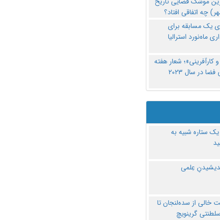
رین موشک فضایی تاریخ
ری یک مسابقه برای
اری ماه‌نورد استرالیا
 کارآفرینی»؛ شعار هفته
فضا در سال ۲۰۲۳
یک ستاره شبیه به
د
ندیشیدنِ عِلمی
 خالی از سده‌لنجان تا
سلطنتی گرینویچ