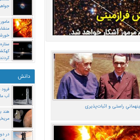
جواهر
مامور
منشاء 
خورشی
ستاره
کهکشان
کردند
دانش
فرود 
آب ماه
ینهمانیِ راستی و اثبات‌پذیری
هند ب
مریخی
در دو