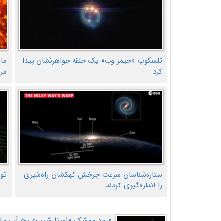
تلسکوپ «جیمز وب» یک حلقه جواهرنشان پیدا
ما
کرد
مر
ستاره‌شناسان سرعت چرخش کهکشان راه‌شیری
تَو
را اندازه‌گیری کردند
فرود موشک «استارشیپ» یخ آب ماه ر