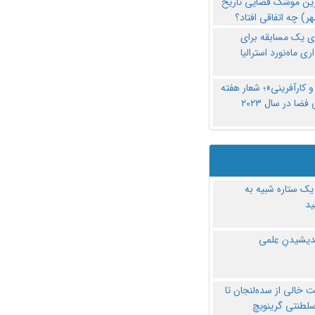
رین موشک فضایی تاریخ
ری یک مسابقه برای
اری ماه‌نورد استرالیا
 کارآفرینی»؛ شعار هفته
فضا در سال ۲۰۲۳
یک ستاره شبیه به
د
ندیشیدنِ عِلمی
 خالی از سده‌لنجان تا
سلطنتی گرینویچ