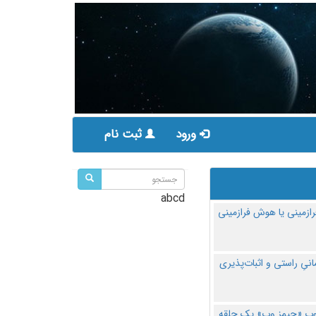
ورود
ثبت نام
abcd
ازمینی یا هوش فرازمینی
مانیِ راستی و اثبات‌پذیری
پ «جیمز وب» یک حلقه