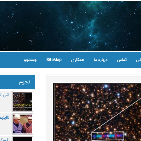
لی
تماس
درباره ما
همکاری
SiteMap
جستجو
نجوم
شی فر
نااینه
تلسکو