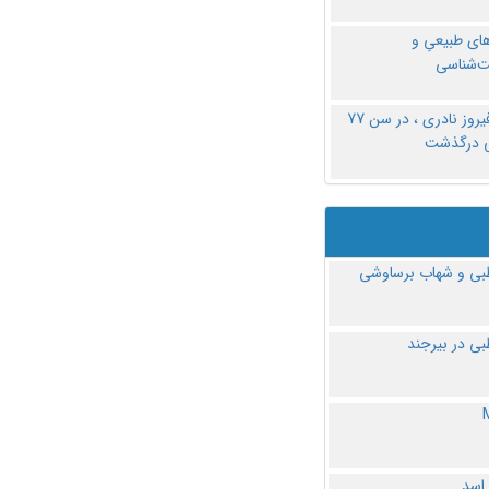
های طبیعیِ و
‌شناسی
دکتر فیروز نادری ، در سن 77
ی درگذشت
ی و شهاب برساوشی
ی در بیرجند
 اسد