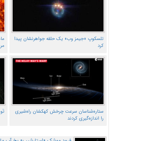
تلسکوپ «جیمز وب» یک حلقه جواهرنشان پیدا
ما
کرد
مر
ستاره‌شناسان سرعت چرخش کهکشان راه‌شیری
تَو
را اندازه‌گیری کردند
فرود موشک «استارشیپ» یخ آب ماه ر