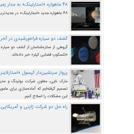
۴۸ ماهواره «استارلینک» به مدار زمین پرتاب شدند
۴۸ ماهواره جدید «استارلینک» در جدیدترین پرتاب شرکت «اسپیس‌ایکس» به مدار زمین رفتند.
کشف دو سیاره فراخورشیدی در آخری
گروهی از ستاره‌شناسان از کشف دو سیاره ف
«تلسکوپ فضایی کپلر» خبر داده‌اند.
پرواز سرنشین‌دار کپسول «استارلاینر»
مارک ناپی، معاون شرکت بوئینگ و مدیر
تصمیم گرفته‌ایم که آماده‌سازی برای مامور
این مشکلات را اصلاح کنیم.
راه حل دو شرکت ژاپنی و آمریکایی 