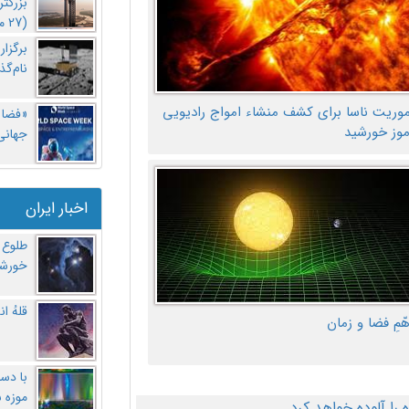
بزرگت
(27 مهر‌) چه اتفاقی افتاد؟
برگزا
نام‌گذ
موریت ناسا برای کشف منشاء امواج رادیویی
«فضا و
موز خورشید
جهانی 
اخبار ایران
طلوع 
خورشی
قلهُ ا
هّمِ فضا و زمان
با دست
موزه 
ا آلوده خواهد کرد