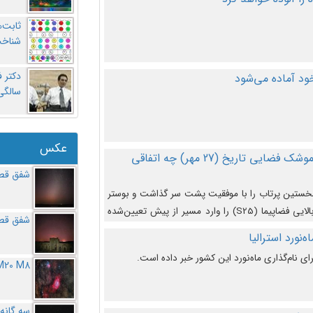
ثابت‌
شناخت
د آماده می‌شود
سالگ
عکس
در دومین پرتاب آزمایشی بزرگترین موشک فضایی تاریخ (27 مهر‌) چه اتفاقی
شفق قطب
نخستین پرتاب را با موفقیت پشت سر گذاشت و بوستر
(بخش پایینی) آن (B9) توانست بخش بالایی فضاپیما (S25) را وارد مسیر از پیش تعیین‌شده
شفق قطب
از آن جدا شود. ‌
‌نورد استرالیا
ای نام‌گذاری ماه‌نورد این کشور خبر داده است.
M20 M8
سه گانه