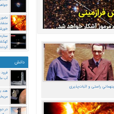
جواهر
مامور
منشاء 
خورشی
ستاره
کهکشان
کردند
دانش
فرود 
آب ماه
ینهمانیِ راستی و اثبات‌پذیری
هند ب
مریخی
در دو