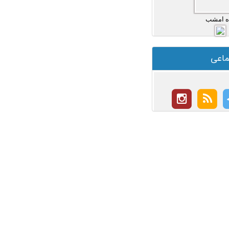
ه امشب
ماعی