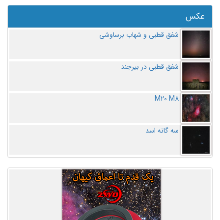
عکس
شفق قطبی و شهاب برساوشی
شفق قطبی در بیرجند
M20 M8
سه گانه اسد