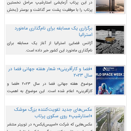
در این پرتاب آزمایشی استارشیپ مراحل نخستین
پرتاب را با موفقیت پشت سر گذاشت و بوستر (بخش
پایینی) آن (B9) توانست بخش بالایی فضاپیما (S25)
را وارد مسیر از پیش تعیین‌شده کند و سپس با یک
برگزاری یک مسابقه برای نام‌گذاری ماه‌نورد
مکانیزم جدید با موفقیت از آن جدا شود. ‌
استرالیا
آژانس فضایی استرالیا از آغاز یک مسابقه برای
نام‌گذاری ماه‌نورد این کشور خبر داده است.
«فضا و کارآفرینی»؛ شعار هفته جهانی فضا در
سال ۲۰۲۳
موضوع هفته جهانی فضا در سال ۲۰۲۳ «فضا و
کارآفرینی» اعلام شده است. این موضوع به اهمیت
روزافزون صنعت فضا در حوزه تجارت و فرصت‌های
روزافزون کارآفرینی در حوزه فضایی و مزایای جدیدی که
عکس‌های جدید تقویت‌کننده بزرگ موشک
کارآفرینان این حوزه ایجاد می‌کنند، می‌پردازد.
«استارشیپ» روی سکوی پرتاب
عکس‌هایی که شرکت «اسپیس‌ایکس» در توییتر منتشر