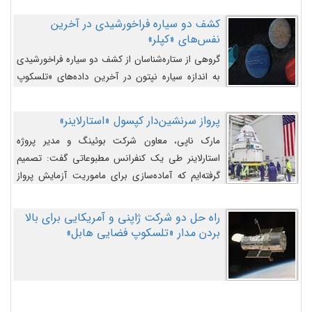
کشف دو سیاره فراخورشیدی در آخرین
نفس‌های «کپلر»
گروهی از ستاره‌شناسان از کشف دو سیاره فراخورشیدی
به اندازه سیاره نپتون در آخرین داده‌های «تلسکوپ
فضایی کپلر» خبر داده‌اند.
پرواز سرنشین‌دار کپسول «استارلاینر»
مارک ناپی، معاون شرکت بوئینگ و مدیر پروژه
استارلاینر طی یک کنفرانس مطبوعاتی گفت: تصمیم
گرفته‌ایم که آماده‌سازی برای ماموریت آزمایش پرواز
سرنشین‌دار را به تعویق بیندازیم تا این مشکلات را
اصلاح کنیم.
راه حل دو شرکت ژاپنی و آمریکایی برای بالا
بردن مدار «تلسکوپ فضایی هابل»