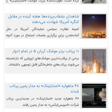
کرده است، تقویت‌کننده بزرگ موشک «استارشیپ» را
روی سکوی پرتاب نشان می‌دهد.
شاهدان بشقاب‌پرنده‌ها هفته آینده در مقابل
کنگره آمریکا شهادت می‌دهند
کمیته نظارت مجلس نمایندگان آمریکا در حال
آماده‌شدن برای برگزاری جلسات استماع در مورد آنچه
دولت و به‌ویژه ارتش در مورد بشقاب پرنده‌ها
می‌دانند، است و قرار است افشاگران یوفوها هفته آینده
۱۰ پرتاب برتر موشک آریان ۵ در تمام ادوار
در مقابل آنها شهادت دهند.
برخی از پرقدرت‌ترین موشک‌های اروپایی که بازنشسته
می‌شوند پرتاب‌های خاطره‌انگیز قابل توجهی داشته‌اند.
۴۸ ماهواره «استارلینک» به مدار زمین پرتاب
شدند
۴۸ ماهواره جدید «استارلینک» در جدیدترین پرتاب
شرکت «اسپیس‌ایکس» به مدار زمین رفتند.