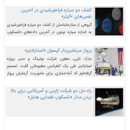
کشف دو سیاره فراخورشیدی در آخرین
نفس‌های «کپلر»
گروهی از ستاره‌شناسان از کشف دو سیاره فراخورشیدی
به اندازه سیاره نپتون در آخرین داده‌های «تلسکوپ
فضایی کپلر» خبر داده‌اند.
پرواز سرنشین‌دار کپسول «استارلاینر»
مارک ناپی، معاون شرکت بوئینگ و مدیر پروژه
استارلاینر طی یک کنفرانس مطبوعاتی گفت: تصمیم
گرفته‌ایم که آماده‌سازی برای ماموریت آزمایش پرواز
سرنشین‌دار را به تعویق بیندازیم تا این مشکلات را
اصلاح کنیم.
راه حل دو شرکت ژاپنی و آمریکایی برای بالا
بردن مدار «تلسکوپ فضایی هابل»