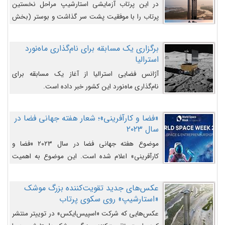
در این پرتاب آزمایشی استارشیپ مراحل نخستین
پرتاب را با موفقیت پشت سر گذاشت و بوستر (بخش
پایینی) آن (B9) توانست بخش بالایی فضاپیما (S25)
را وارد مسیر از پیش تعیین‌شده کند و سپس با یک
برگزاری یک مسابقه برای نام‌گذاری ماه‌نورد
مکانیزم جدید با موفقیت از آن جدا شود. ‌
استرالیا
آژانس فضایی استرالیا از آغاز یک مسابقه برای
نام‌گذاری ماه‌نورد این کشور خبر داده است.
«فضا و کارآفرینی»؛ شعار هفته جهانی فضا در
سال ۲۰۲۳
موضوع هفته جهانی فضا در سال ۲۰۲۳ «فضا و
کارآفرینی» اعلام شده است. این موضوع به اهمیت
روزافزون صنعت فضا در حوزه تجارت و فرصت‌های
روزافزون کارآفرینی در حوزه فضایی و مزایای جدیدی که
عکس‌های جدید تقویت‌کننده بزرگ موشک
کارآفرینان این حوزه ایجاد می‌کنند، می‌پردازد.
«استارشیپ» روی سکوی پرتاب
عکس‌هایی که شرکت «اسپیس‌ایکس» در توییتر منتشر