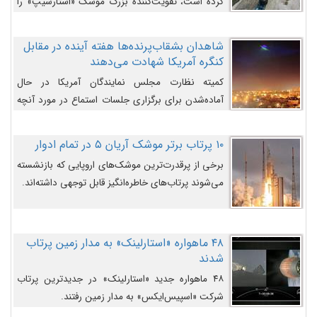
کرده است، تقویت‌کننده بزرگ موشک «استارشیپ» را
روی سکوی پرتاب نشان می‌دهد.
شاهدان بشقاب‌پرنده‌ها هفته آینده در مقابل
کنگره آمریکا شهادت می‌دهند
کمیته نظارت مجلس نمایندگان آمریکا در حال
آماده‌شدن برای برگزاری جلسات استماع در مورد آنچه
دولت و به‌ویژه ارتش در مورد بشقاب پرنده‌ها
می‌دانند، است و قرار است افشاگران یوفوها هفته آینده
۱۰ پرتاب برتر موشک آریان ۵ در تمام ادوار
در مقابل آنها شهادت دهند.
برخی از پرقدرت‌ترین موشک‌های اروپایی که بازنشسته
می‌شوند پرتاب‌های خاطره‌انگیز قابل توجهی داشته‌اند.
۴۸ ماهواره «استارلینک» به مدار زمین پرتاب
شدند
۴۸ ماهواره جدید «استارلینک» در جدیدترین پرتاب
شرکت «اسپیس‌ایکس» به مدار زمین رفتند.