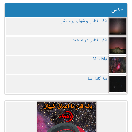
عکس
شفق قطبی و شهاب برساوشی
شفق قطبی در بیرجند
M20 M8
سه گانه اسد