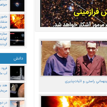
جواهر
مامور
منشاء 
خورشی
ستاره
کهکشان
کردند
دانش
فرود 
آب ماه
ینهمانیِ راستی و اثبات‌پذیری
هند ب
مریخی
در دو