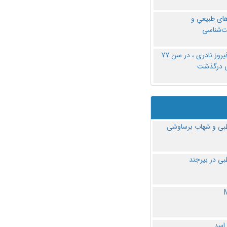
های طبیعیِ و
‌شناسی
دکتر فیروز نادری ، در سن 77
ی درگذشت
ی و شهاب برساوشی
ی در بیرجند
 اسد