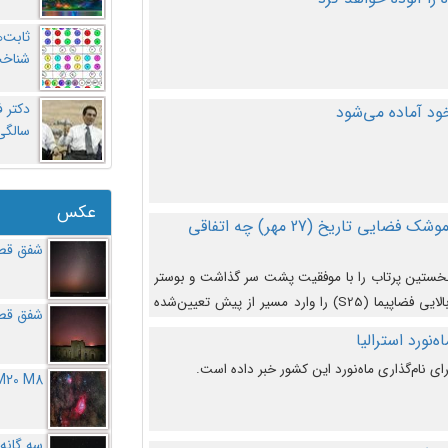
ثابت‌
شناخت
د آماده می‌شود
سالگ
عکس
در دومین پرتاب آزمایشی بزرگترین موشک فضایی تاریخ (27 مهر‌) چه اتفاقی
شفق قطب
نخستین پرتاب را با موفقیت پشت سر گذاشت و بوستر
(بخش پایینی) آن (B9) توانست بخش بالایی فضاپیما (S25) را وارد مسیر از پیش تعیین‌شده
شفق قطب
از آن جدا شود. ‌
‌نورد استرالیا
ای نام‌گذاری ماه‌نورد این کشور خبر داده است.
M20 M8
سه گانه