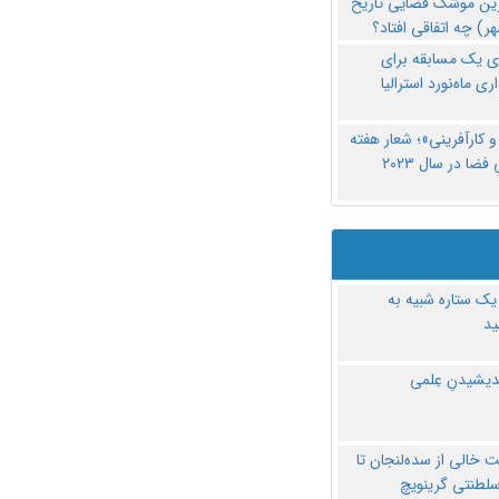
رین موشک فضایی تاریخ
ری یک مسابقه برای
اری ماه‌نورد استرالیا
 کارآفرینی»؛ شعار هفته
فضا در سال ۲۰۲۳
یک ستاره شبیه به
د
ندیشیدنِ عِلمی
 خالی از سده‌لنجان تا
سلطنتی گرینویچ