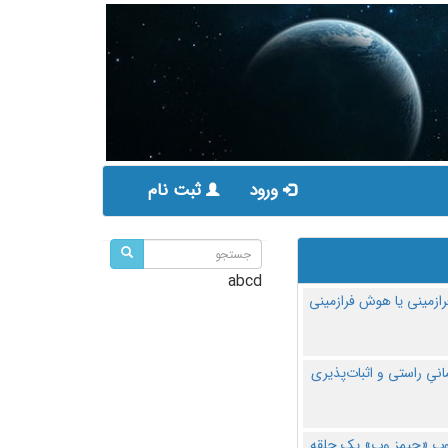
ورود
ثبت نام
abcd
ازمینی یا هوش فرازمینی
مانیِ راستی و اثبات‌پذیری
پ «جیمز وب» یک حلقه