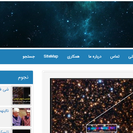
لی
تماس
درباره ما
همکاری
SiteMap
جستجو
نجوم
شی فر
نااینه
تلسکو