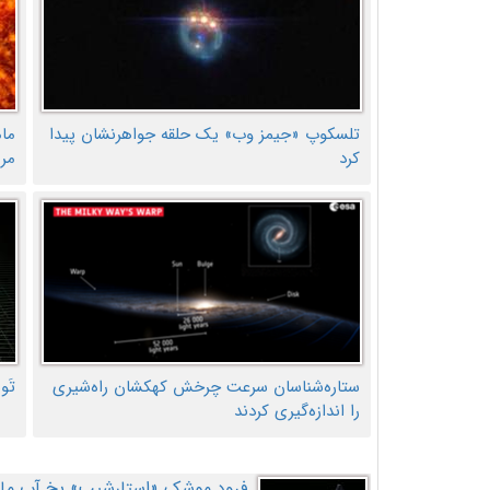
تلسکوپ «جیمز وب» یک حلقه جواهرنشان پیدا
ما
کرد
مر
ستاره‌شناسان سرعت چرخش کهکشان راه‌شیری
تَو
را اندازه‌گیری کردند
فرود موشک «استارشیپ» یخ آب ماه ر