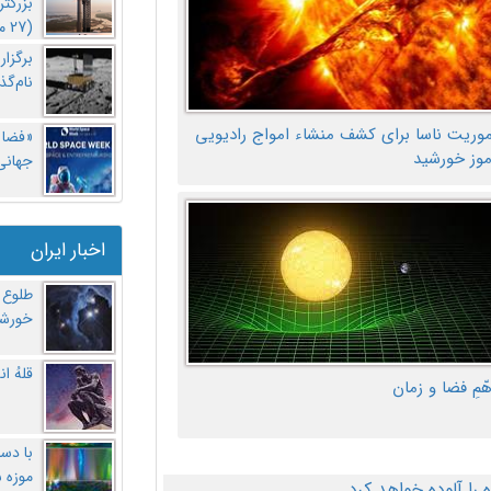
بزرگت
(27 مهر‌) چه اتفاقی افتاد؟
برگزا
نام‌گذ
موریت ناسا برای کشف منشاء امواج رادیویی
«فضا و
موز خورشید
جهانی 
اخبار ایران
طلوع 
خورشی
قلهُ ا
هّمِ فضا و زمان
با دست
موزه 
ا آلوده خواهد کرد