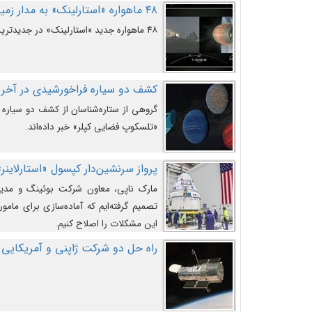
۴۸ ماهواره «استارلینک» به مدار زمین پرتاب شدند
۴۸ ماهواره جدید «استارلینک» در جدیدترین پرتاب شرکت «اسپیس‌ایکس» به مدار زمین رفتند.
کشف دو سیاره فراخورشیدی در آخری
گروهی از ستاره‌شناسان از کشف دو سیاره ف
«تلسکوپ فضایی کپلر» خبر داده‌اند.
پرواز سرنشین‌دار کپسول «استارلاینر»
مارک ناپی، معاون شرکت بوئینگ و مدیر
تصمیم گرفته‌ایم که آماده‌سازی برای مامور
این مشکلات را اصلاح کنیم.
راه حل دو شرکت ژاپنی و آمریکایی 