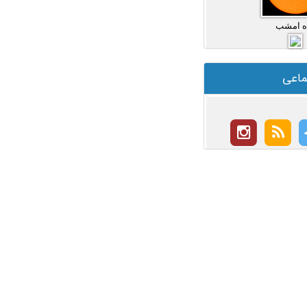
ه امشب
ماعی