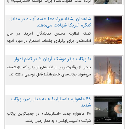
کرده است، تقویت‌کننده بزرگ موشک «استارشیپ» را
روی سکوی پرتاب نشان می‌دهد.
شاهدان بشقاب‌پرنده‌ها هفته آینده در مقابل
کنگره آمریکا شهادت می‌دهند
کمیته نظارت مجلس نمایندگان آمریکا در حال
آماده‌شدن برای برگزاری جلسات استماع در مورد آنچه
دولت و به‌ویژه ارتش در مورد بشقاب پرنده‌ها
می‌دانند، است و قرار است افشاگران یوفوها هفته آینده
۱۰ پرتاب برتر موشک آریان ۵ در تمام ادوار
در مقابل آنها شهادت دهند.
برخی از پرقدرت‌ترین موشک‌های اروپایی که بازنشسته
می‌شوند پرتاب‌های خاطره‌انگیز قابل توجهی داشته‌اند.
۴۸ ماهواره «استارلینک» به مدار زمین پرتاب
شدند
۴۸ ماهواره جدید «استارلینک» در جدیدترین پرتاب
شرکت «اسپیس‌ایکس» به مدار زمین رفتند.