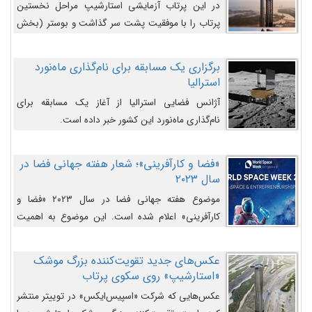
در این پرتاب آزمایشی استارشیپ مراحل نخستین
پرتاب را با موفقیت پشت سر گذاشت و بوستر (بخش
پایینی) آن (B9) توانست بخش بالایی فضاپیما (S25)
را وارد مسیر از پیش تعیین‌شده کند و سپس با یک
برگزاری یک مسابقه برای نام‌گذاری ماه‌نورد
مکانیزم جدید با موفقیت از آن جدا شود. ‌
استرالیا
آژانس فضایی استرالیا از آغاز یک مسابقه برای
نام‌گذاری ماه‌نورد این کشور خبر داده است.
«فضا و کارآفرینی»؛ شعار هفته جهانی فضا در
سال ۲۰۲۳
موضوع هفته جهانی فضا در سال ۲۰۲۳ «فضا و
کارآفرینی» اعلام شده است. این موضوع به اهمیت
روزافزون صنعت فضا در حوزه تجارت و فرصت‌های
روزافزون کارآفرینی در حوزه فضایی و مزایای جدیدی که
عکس‌های جدید تقویت‌کننده بزرگ موشک
کارآفرینان این حوزه ایجاد می‌کنند، می‌پردازد.
«استارشیپ» روی سکوی پرتاب
عکس‌هایی که شرکت «اسپیس‌ایکس» در توییتر منتشر