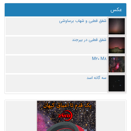
عکس
شفق قطبی و شهاب برساوشی
شفق قطبی در بیرجند
M20 M8
سه گانه اسد