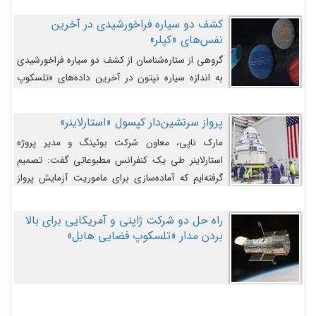
کشف دو سیاره فراخورشیدی در آخرین
نفس‌های «کپلر»
گروهی از ستاره‌شناسان از کشف دو سیاره فراخورشیدی
به اندازه سیاره نپتون در آخرین داده‌های «تلسکوپ
فضایی کپلر» خبر داده‌اند.
پرواز سرنشین‌دار کپسول «استارلاینر»
مارک ناپی، معاون شرکت بوئینگ و مدیر پروژه
استارلاینر طی یک کنفرانس مطبوعاتی گفت: تصمیم
گرفته‌ایم که آماده‌سازی برای ماموریت آزمایش پرواز
سرنشین‌دار را به تعویق بیندازیم تا این مشکلات را
اصلاح کنیم.
راه حل دو شرکت ژاپنی و آمریکایی برای بالا
بردن مدار «تلسکوپ فضایی هابل»