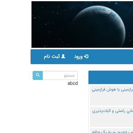
ورود
ثبت نام
abcd
ازمینی یا هوش فرازمینی
مانیِ راستی و اثبات‌پذیری
پ «جیمز وب» یک حلقه