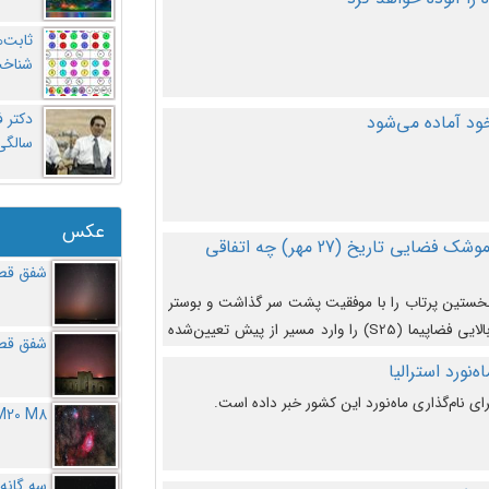
ثابت‌
شناخت
د آماده می‌شود
سالگ
عکس
در دومین پرتاب آزمایشی بزرگترین موشک فضایی تاریخ (27 مهر‌) چه اتفاقی
شفق قطب
نخستین پرتاب را با موفقیت پشت سر گذاشت و بوستر
(بخش پایینی) آن (B9) توانست بخش بالایی فضاپیما (S25) را وارد مسیر از پیش تعیین‌شده
شفق قطب
از آن جدا شود. ‌
‌نورد استرالیا
ای نام‌گذاری ماه‌نورد این کشور خبر داده است.
M20 M8
سه گانه