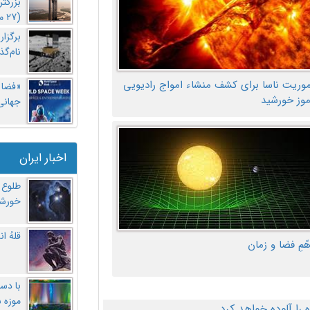
بزرگت
(27 مهر‌) چه اتفاقی افتاد؟
برگزا
نام‌گذ
موریت ناسا برای کشف منشاء امواج رادیویی
«فضا و
موز خورشید
جهانی 
اخبار ایران
طلوع 
خورشی
قلهُ ا
هّمِ فضا و زمان
با دست
موزه 
ا آلوده خواهد کرد