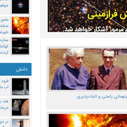
جواهر
مامور
منشاء 
خورشی
ستاره
کهکشان
کردند
دانش
فرود 
آب ماه
ینهمانیِ راستی و اثبات‌پذیری
هند ب
مریخی
در دو