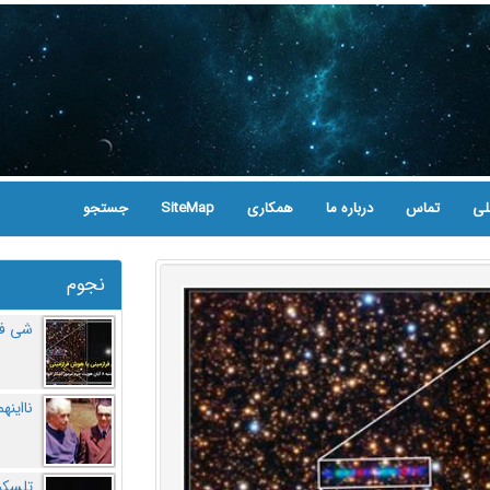
لی
تماس
درباره ما
همکاری
SiteMap
جستجو
نجوم
شی فر
نااینه
تلسکو