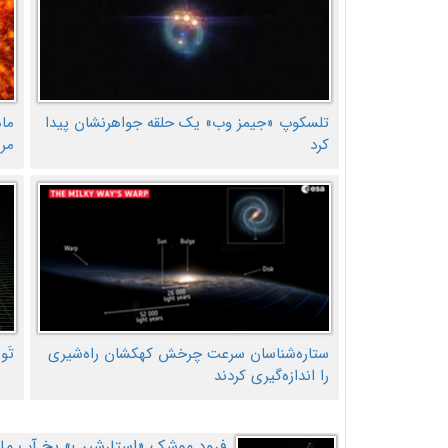
تلسکوپ «جیمز وب» یک حلقه جواهرنشان پیدا
ما
کرد
مر
ستاره‌شناسان سرعت چرخش کهکشان راه‌شیری
تَو
را اندازه‌گیری کردند
فرود موشک «استارشیپ» یخ آب ماه ر