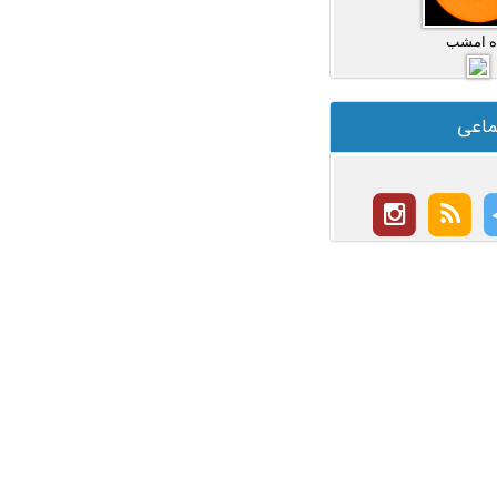
ه امشب
ماعی