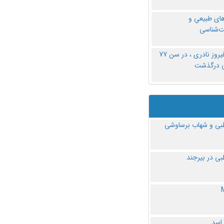
های طبیعیِ و
‌شناسی
دکتر فیروز نادری ، در سن 77
ی درگذشت
ی و شهاب برساوشی
ی در بیرجند
 اسد