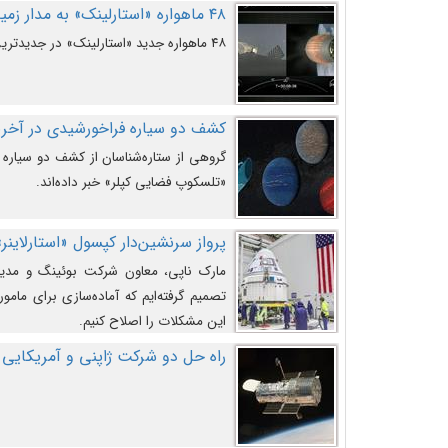
۴۸ ماهواره «استارلینک» به مدار زمین پرتاب شدند
۴۸ ماهواره جدید «استارلینک» در جدیدترین پرتاب شرکت «اسپیس‌ایکس» به مدار زمین رفتند.
کشف دو سیاره فراخورشیدی در آخری
گروهی از ستاره‌شناسان از کشف دو سیاره ف
«تلسکوپ فضایی کپلر» خبر داده‌اند.
پرواز سرنشین‌دار کپسول «استارلاینر»
مارک ناپی، معاون شرکت بوئینگ و مدیر
تصمیم گرفته‌ایم که آماده‌سازی برای مامور
این مشکلات را اصلاح کنیم.
راه حل دو شرکت ژاپنی و آمریکایی 