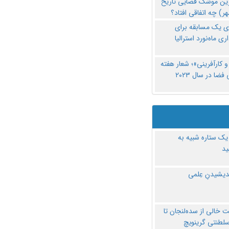
رین موشک فضایی تاریخ
ری یک مسابقه برای
اری ماه‌نورد استرالیا
 کارآفرینی»؛ شعار هفته
فضا در سال ۲۰۲۳
یک ستاره شبیه به
د
ندیشیدنِ عِلمی
 خالی از سده‌لنجان تا
سلطنتی گرینویچ