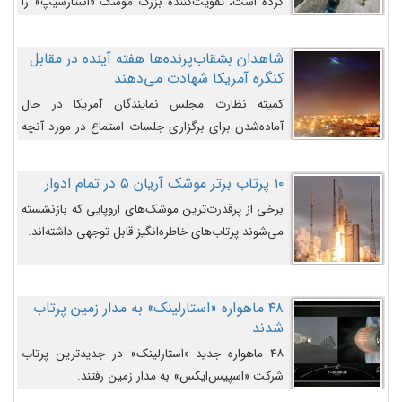
کرده است، تقویت‌کننده بزرگ موشک «استارشیپ» را
روی سکوی پرتاب نشان می‌دهد.
شاهدان بشقاب‌پرنده‌ها هفته آینده در مقابل
کنگره آمریکا شهادت می‌دهند
کمیته نظارت مجلس نمایندگان آمریکا در حال
آماده‌شدن برای برگزاری جلسات استماع در مورد آنچه
دولت و به‌ویژه ارتش در مورد بشقاب پرنده‌ها
می‌دانند، است و قرار است افشاگران یوفوها هفته آینده
۱۰ پرتاب برتر موشک آریان ۵ در تمام ادوار
در مقابل آنها شهادت دهند.
برخی از پرقدرت‌ترین موشک‌های اروپایی که بازنشسته
می‌شوند پرتاب‌های خاطره‌انگیز قابل توجهی داشته‌اند.
۴۸ ماهواره «استارلینک» به مدار زمین پرتاب
شدند
۴۸ ماهواره جدید «استارلینک» در جدیدترین پرتاب
شرکت «اسپیس‌ایکس» به مدار زمین رفتند.