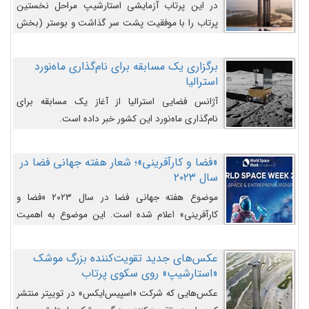
در این پرتاب آزمایشی استارشیپ مراحل نخستین
پرتاب را با موفقیت پشت سر گذاشت و بوستر (بخش
پایینی) آن (B9) توانست بخش بالایی فضاپیما (S25)
را وارد مسیر از پیش تعیین‌شده کند و سپس با یک
برگزاری یک مسابقه برای نام‌گذاری ماه‌نورد
مکانیزم جدید با موفقیت از آن جدا شود. ‌
استرالیا
آژانس فضایی استرالیا از آغاز یک مسابقه برای
نام‌گذاری ماه‌نورد این کشور خبر داده است.
«فضا و کارآفرینی»؛ شعار هفته جهانی فضا در
سال ۲۰۲۳
موضوع هفته جهانی فضا در سال ۲۰۲۳ «فضا و
کارآفرینی» اعلام شده است. این موضوع به اهمیت
روزافزون صنعت فضا در حوزه تجارت و فرصت‌های
روزافزون کارآفرینی در حوزه فضایی و مزایای جدیدی که
عکس‌های جدید تقویت‌کننده بزرگ موشک
کارآفرینان این حوزه ایجاد می‌کنند، می‌پردازد.
«استارشیپ» روی سکوی پرتاب
عکس‌هایی که شرکت «اسپیس‌ایکس» در توییتر منتشر