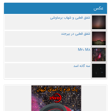
عکس
شفق قطبی و شهاب برساوشی
شفق قطبی در بیرجند
M20 M8
سه گانه اسد