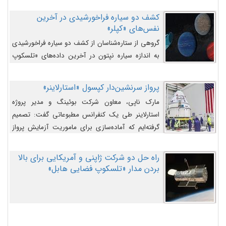
کشف دو سیاره فراخورشیدی در آخرین
نفس‌های «کپلر»
گروهی از ستاره‌شناسان از کشف دو سیاره فراخورشیدی
به اندازه سیاره نپتون در آخرین داده‌های «تلسکوپ
فضایی کپلر» خبر داده‌اند.
پرواز سرنشین‌دار کپسول «استارلاینر»
مارک ناپی، معاون شرکت بوئینگ و مدیر پروژه
استارلاینر طی یک کنفرانس مطبوعاتی گفت: تصمیم
گرفته‌ایم که آماده‌سازی برای ماموریت آزمایش پرواز
سرنشین‌دار را به تعویق بیندازیم تا این مشکلات را
اصلاح کنیم.
راه حل دو شرکت ژاپنی و آمریکایی برای بالا
بردن مدار «تلسکوپ فضایی هابل»