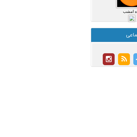
ه امشب
ماعی