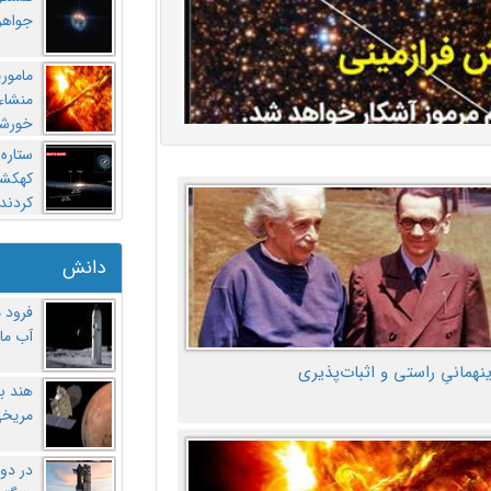
جواهر
مامور
منشاء 
خورشی
ستاره
کهکشان
کردند
دانش
فرود 
آب ماه
ینهمانیِ راستی و اثبات‌پذیری
هند ب
مریخی
در دو