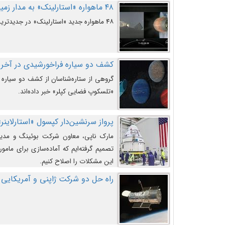
۴۸ ماهواره «استارلینک» به مدار زمین پرتاب شدند
۴۸ ماهواره جدید «استارلینک» در جدیدترین پرتاب شرکت «اسپیس‌ایکس» به مدار زمین رفتند.
کشف دو سیاره فراخورشیدی در آخری
گروهی از ستاره‌شناسان از کشف دو سیاره ف
«تلسکوپ فضایی کپلر» خبر داده‌اند.
پرواز سرنشین‌دار کپسول «استارلاینر»
مارک ناپی، معاون شرکت بوئینگ و مدیر
تصمیم گرفته‌ایم که آماده‌سازی برای مامور
این مشکلات را اصلاح کنیم.
راه حل دو شرکت ژاپنی و آمریکایی 