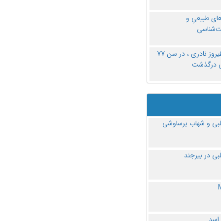
های طبیعیِ و
‌شناسی
دکتر فیروز نادری ، در سن 77
ی درگذشت
ی و شهاب برساوشی
ی در بیرجند
 اسد