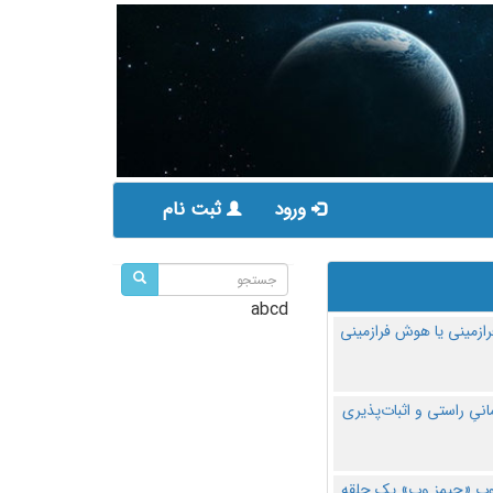
ورود
ثبت نام
abcd
ازمینی یا هوش فرازمینی
مانیِ راستی و اثبات‌پذیری
پ «جیمز وب» یک حلقه