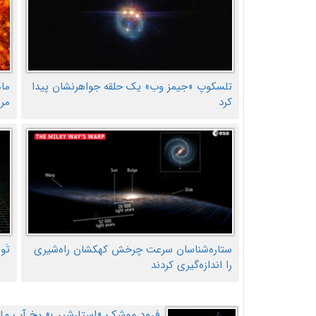
تلسکوپ «جیمز وب» یک حلقه جواهرنشان پیدا
ما
کرد
مر
ستاره‌شناسان سرعت چرخش کهکشان راه‌شیری
تَو
را اندازه‌گیری کردند
فرود موشک «استارشیپ» یخ آب ماه ر