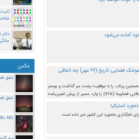
ثابت‌
شناخت
د آماده می‌شود
سالگ
عکس
در دومین پرتاب آزمایشی بزرگترین موشک فضایی تاریخ (27 مهر‌) چه اتفاقی
شفق قطب
نخستین پرتاب را با موفقیت پشت سر گذاشت و بوستر
(بخش پایینی) آن (B9) توانست بخش بالایی فضاپیما (S25) را وارد مسیر از پیش تعیین‌شده
شفق قطب
از آن جدا شود. ‌
‌نورد استرالیا
ای نام‌گذاری ماه‌نورد این کشور خبر داده است.
M20 M8
سه گانه