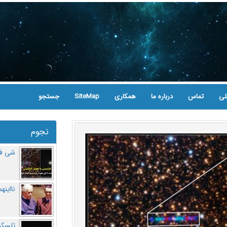
لی
تماس
درباره ما
همکاری
SiteMap
جستجو
نجوم
شی فر
نااینه
تلسکو