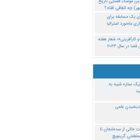
رین موشک فضایی تاریخ
ری یک مسابقه برای
اری ماه‌نورد استرالیا
 کارآفرینی»؛ شعار هفته
فضا در سال ۲۰۲۳
یک ستاره شبیه به
د
ندیشیدنِ عِلمی
 خالی از سده‌لنجان تا
سلطنتی گرینویچ