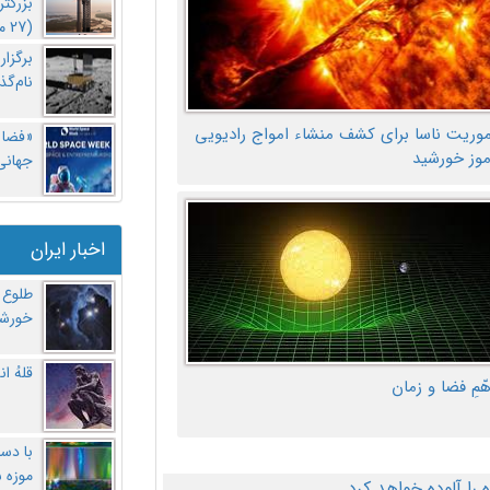
بزرگت
(27 مهر‌) چه اتفاقی افتاد؟
برگزا
نام‌گذ
موریت ناسا برای کشف منشاء امواج رادیویی
«فضا و
موز خورشید
جهانی 
اخبار ایران
طلوع 
خورشی
قلهُ ا
هّمِ فضا و زمان
با دست
موزه 
ا آلوده خواهد کرد