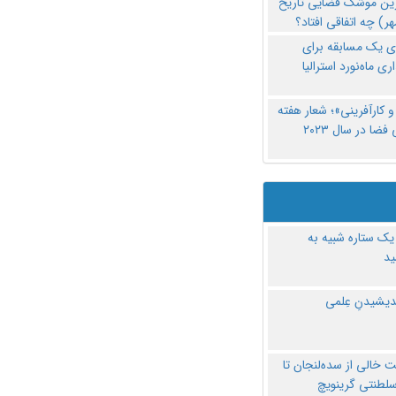
رین موشک فضایی تاریخ
ری یک مسابقه برای
اری ماه‌نورد استرالیا
 کارآفرینی»؛ شعار هفته
فضا در سال ۲۰۲۳
یک ستاره شبیه به
د
ندیشیدنِ عِلمی
 خالی از سده‌لنجان تا
سلطنتی گرینویچ