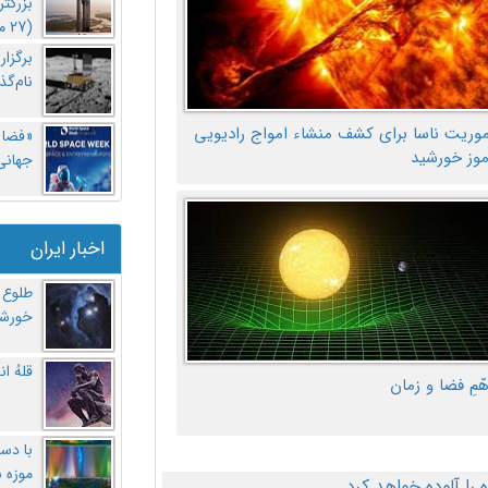
بزرگت
(27 مهر‌) چه اتفاقی افتاد؟
برگزا
نام‌گذ
موریت ناسا برای کشف منشاء امواج رادیویی
«فضا و
موز خورشید
جهانی 
اخبار ایران
طلوع 
خورشی
قلهُ ا
هّمِ فضا و زمان
با دست
موزه 
ا آلوده خواهد کرد