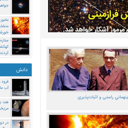
جواهر
مامور
منشاء 
خورشی
ستاره
کهکشان
کردند
دانش
فرود 
آب ماه
ینهمانیِ راستی و اثبات‌پذیری
هند ب
مریخی
در دو