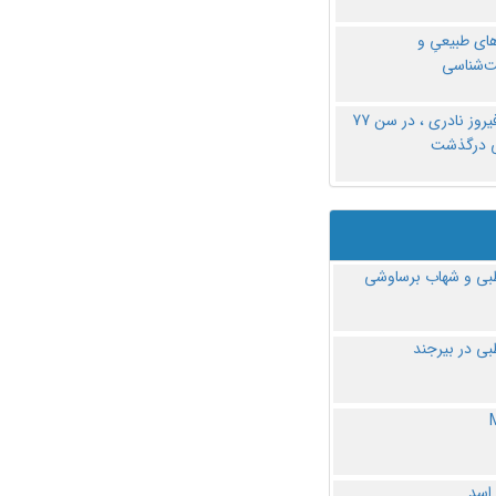
های طبیعیِ و
‌شناسی
دکتر فیروز نادری ، در سن 77
ی درگذشت
ی و شهاب برساوشی
ی در بیرجند
 اسد