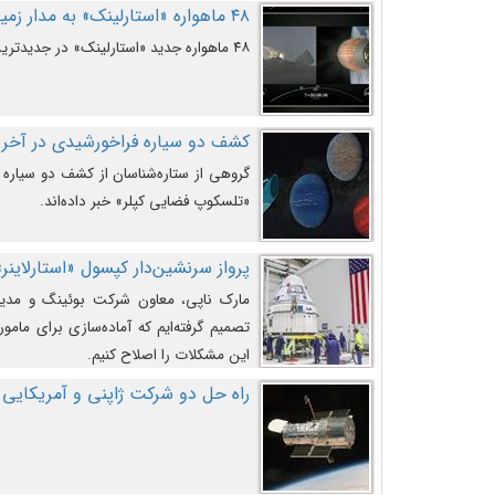
۴۸ ماهواره «استارلینک» به مدار زمین پرتاب شدند
۴۸ ماهواره جدید «استارلینک» در جدیدترین پرتاب شرکت «اسپیس‌ایکس» به مدار زمین رفتند.
کشف دو سیاره فراخورشیدی در آخری
گروهی از ستاره‌شناسان از کشف دو سیاره ف
«تلسکوپ فضایی کپلر» خبر داده‌اند.
پرواز سرنشین‌دار کپسول «استارلاینر»
مارک ناپی، معاون شرکت بوئینگ و مدیر
تصمیم گرفته‌ایم که آماده‌سازی برای مامور
این مشکلات را اصلاح کنیم.
راه حل دو شرکت ژاپنی و آمریکایی 