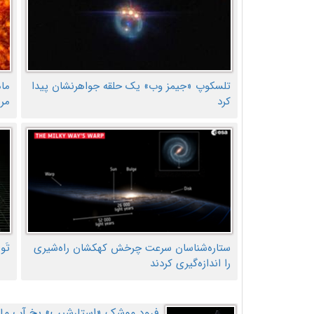
تلسکوپ «جیمز وب» یک حلقه جواهرنشان پیدا
ما
کرد
مر
ستاره‌شناسان سرعت چرخش کهکشان راه‌شیری
تَو
را اندازه‌گیری کردند
فرود موشک «استارشیپ» یخ آب ماه ر