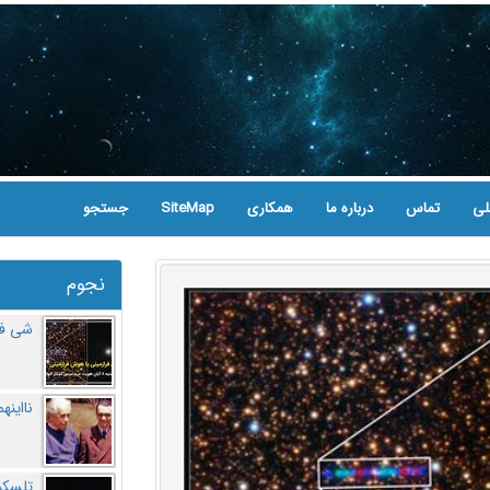
لی
تماس
درباره ما
همکاری
SiteMap
جستجو
نجوم
شی فر
نااینه
تلسکو