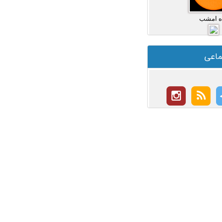
ه امشب
ماعی