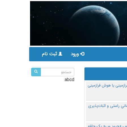
ورود
ثبت نام
abcd
ازمینی یا هوش فرازمینی
مانیِ راستی و اثبات‌پذیری
پ «جیمز وب» یک حلقه