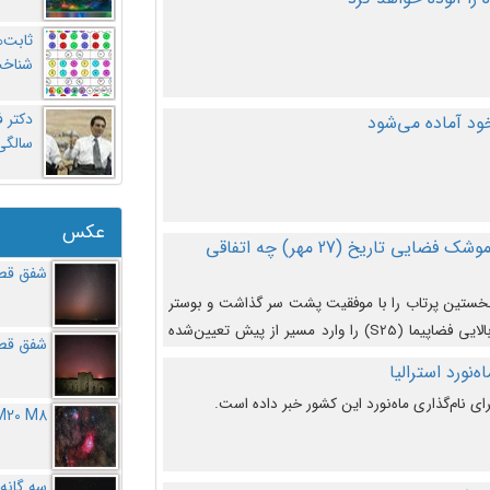
ثابت‌
شناخت
د آماده می‌شود
سالگ
عکس
در دومین پرتاب آزمایشی بزرگترین موشک فضایی تاریخ (27 مهر‌) چه اتفاقی
شفق قطب
نخستین پرتاب را با موفقیت پشت سر گذاشت و بوستر
(بخش پایینی) آن (B9) توانست بخش بالایی فضاپیما (S25) را وارد مسیر از پیش تعیین‌شده
شفق قطب
از آن جدا شود. ‌
‌نورد استرالیا
ای نام‌گذاری ماه‌نورد این کشور خبر داده است.
M20 M8
سه گانه