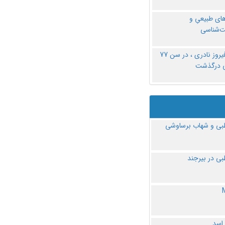
های طبیعیِ و
‌شناسی
دکتر فیروز نادری ، در سن 77
ی درگذشت
ی و شهاب برساوشی
ی در بیرجند
 اسد