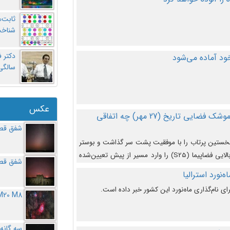
ثابت‌
شناخت
د آماده می‌شود
سالگ
عکس
در دومین پرتاب آزمایشی بزرگترین موشک فضایی تاریخ (27 مهر‌) چه اتفاقی
شفق قطب
نخستین پرتاب را با موفقیت پشت سر گذاشت و بوستر
(بخش پایینی) آن (B9) توانست بخش بالایی فضاپیما (S25) را وارد مسیر از پیش تعیین‌شده
شفق قطب
از آن جدا شود. ‌
‌نورد استرالیا
ای نام‌گذاری ماه‌نورد این کشور خبر داده است.
M20 M8
سه گانه