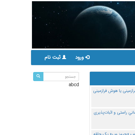
ورود
ثبت نام
abcd
ازمینی یا هوش فرازمینی
مانیِ راستی و اثبات‌پذیری
پ «جیمز وب» یک حلقه