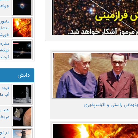
جواهر
مامور
منشاء 
خورشی
ستاره
کهکشان
کردند
دانش
فرود 
آب ماه
ینهمانیِ راستی و اثبات‌پذیری
هند ب
مریخی
در دو