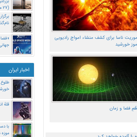
بزرگت
(27 مهر‌) چه اتفاقی افتاد؟
برگزا
نام‌گذ
موریت ناسا برای کشف منشاء امواج رادیویی
«فضا و
موز خورشید
جهانی 
اخبار ایران
طلوع 
خورشی
قلهُ ا
هّمِ فضا و زمان
با دست
موزه 
ا آلوده خواهد کرد