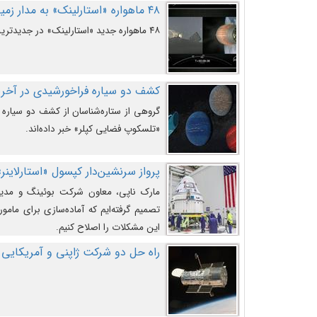
۴۸ ماهواره «استارلینک» به مدار زمین پرتاب شدند
۴۸ ماهواره جدید «استارلینک» در جدیدترین پرتاب شرکت «اسپیس‌ایکس» به مدار زمین رفتند.
کشف دو سیاره فراخورشیدی در آخری
گروهی از ستاره‌شناسان از کشف دو سیاره ف
«تلسکوپ فضایی کپلر» خبر داده‌اند.
پرواز سرنشین‌دار کپسول «استارلاینر»
مارک ناپی، معاون شرکت بوئینگ و مدیر
تصمیم گرفته‌ایم که آماده‌سازی برای مامور
این مشکلات را اصلاح کنیم.
راه حل دو شرکت ژاپنی و آمریکایی 