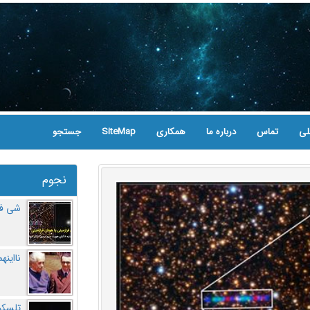
لی
تماس
درباره ما
همکاری
SiteMap
جستجو
نجوم
شی فر
نااینه
تلسکو