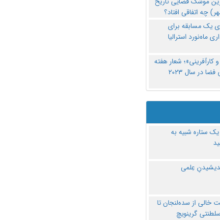
رین موشک فضایی تاریخ
ری یک مسابقه برای
اری ماه‌نورد استرالیا
 کارآفرینی»؛ شعار هفته
فضا در سال ۲۰۲۳
یک ستاره شبیه به
د
ندیشیدنِ عِلمی
 خالی از سده‌لنجان تا
سلطنتی گرینویچ