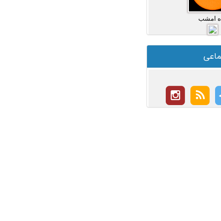
ه امشب
ماعی