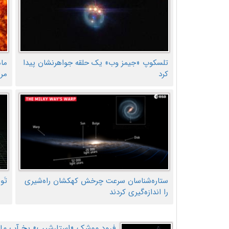
تلسکوپ «جیمز وب» یک حلقه جواهرنشان پیدا
ما
کرد
مر
ستاره‌شناسان سرعت چرخش کهکشان راه‌شیری
تَو
را اندازه‌گیری کردند
فرود موشک «استارشیپ» یخ آب ماه ر