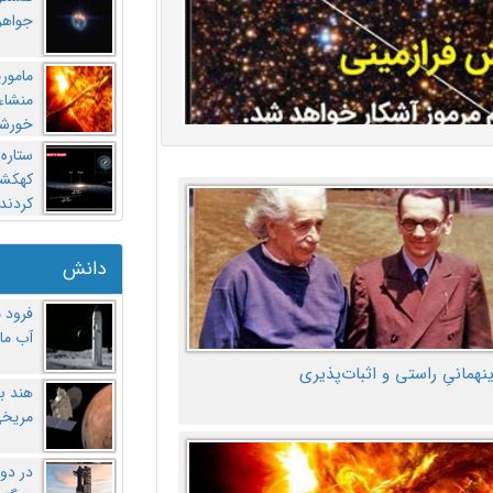
جواهر
مامور
منشاء 
خورشی
ستاره
کهکشان
کردند
دانش
فرود 
آب ماه
ینهمانیِ راستی و اثبات‌پذیری
هند ب
مریخی
در دو