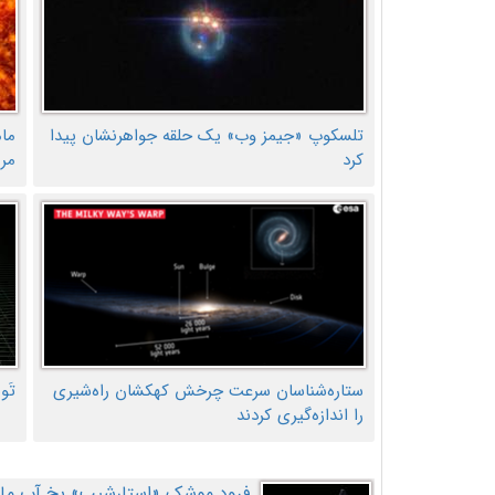
تلسکوپ «جیمز وب» یک حلقه جواهرنشان پیدا
ما
کرد
مر
ستاره‌شناسان سرعت چرخش کهکشان راه‌شیری
تَو
را اندازه‌گیری کردند
فرود موشک «استارشیپ» یخ آب ماه ر