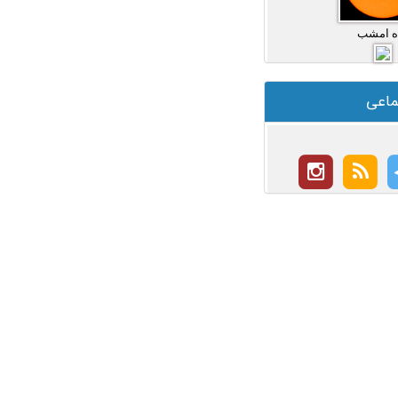
ه امشب
ماعی