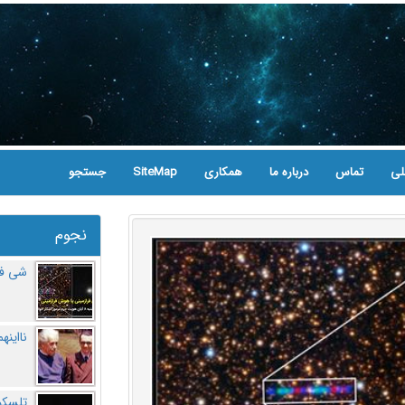
لی
تماس
درباره ما
همکاری
SiteMap
جستجو
نجوم
شی فر
نااینه
تلسکو