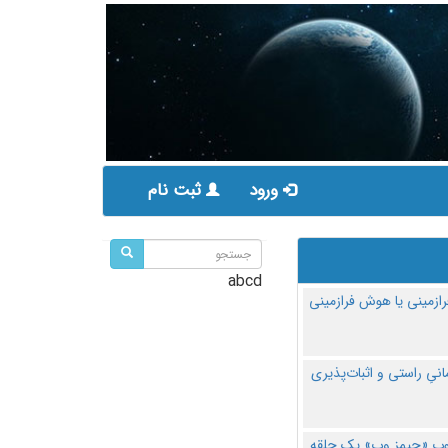
ورود
ثبت نام
abcd
ازمینی یا هوش فرازمینی
مانیِ راستی و اثبات‌پذیری
پ «جیمز وب» یک حلقه