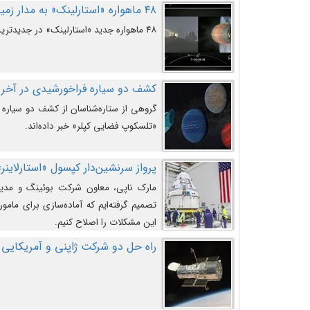
۴۸ ماهواره «استارلینک» به مدار زمین پرتاب شدند
۴۸ ماهواره جدید «استارلینک» در جدیدترین پرتاب شرکت «اسپیس‌ایکس» به مدار زمین رفتند.
کشف دو سیاره فراخورشیدی در آخری
گروهی از ستاره‌شناسان از کشف دو سیاره ف
«تلسکوپ فضایی کپلر» خبر داده‌اند.
پرواز سرنشین‌دار کپسول «استارلاینر»
مارک ناپی، معاون شرکت بوئینگ و مدیر
تصمیم گرفته‌ایم که آماده‌سازی برای مامور
این مشکلات را اصلاح کنیم.
راه حل دو شرکت ژاپنی و آمریکایی 