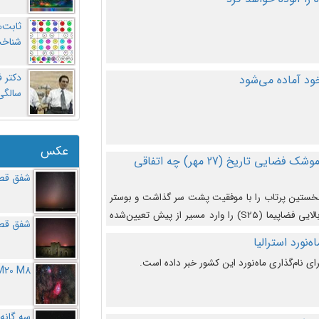
ثابت‌
شناخت
د آماده می‌شود
سالگ
عکس
در دومین پرتاب آزمایشی بزرگترین موشک فضایی تاریخ (27 مهر‌) چه اتفاقی
شفق قطب
نخستین پرتاب را با موفقیت پشت سر گذاشت و بوستر
(بخش پایینی) آن (B9) توانست بخش بالایی فضاپیما (S25) را وارد مسیر از پیش تعیین‌شده
شفق قطب
از آن جدا شود. ‌
‌نورد استرالیا
ای نام‌گذاری ماه‌نورد این کشور خبر داده است.
M20 M8
سه گانه