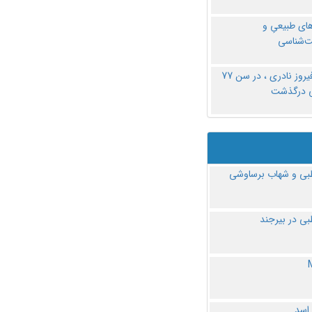
های طبیعیِ و
‌شناسی
دکتر فیروز نادری ، در سن 77
ی درگذشت
ی و شهاب برساوشی
ی در بیرجند
 اسد