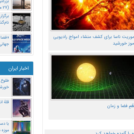
بزرگت
(27 مهر‌) چه اتفاقی افتاد؟
برگزا
نام‌گذ
موریت ناسا برای کشف منشاء امواج رادیویی
«فضا و
موز خورشید
جهانی 
اخبار ایران
طلوع 
خورشی
قلهُ ا
هّمِ فضا و زمان
با دست
موزه 
ا آلوده خواهد کرد