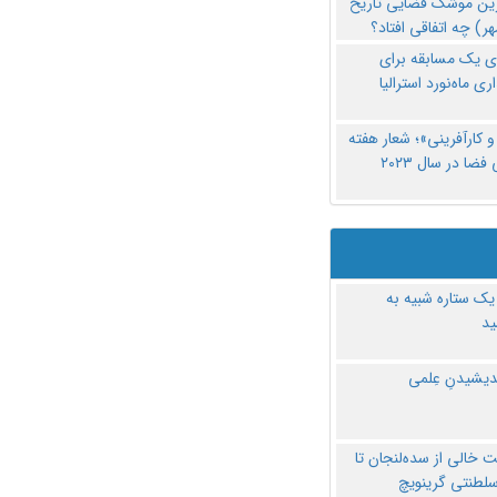
رین موشک فضایی تاریخ
ری یک مسابقه برای
اری ماه‌نورد استرالیا
 کارآفرینی»؛ شعار هفته
فضا در سال ۲۰۲۳
یک ستاره شبیه به
د
ندیشیدنِ عِلمی
 خالی از سده‌لنجان تا
سلطنتی گرینویچ