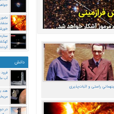
جواهر
مامور
منشاء 
خورشی
ستاره
کهکشان
کردند
دانش
فرود 
آب ماه
ینهمانیِ راستی و اثبات‌پذیری
هند ب
مریخی
در دو