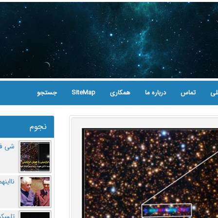
لی
تماس
درباره ما
همکاری
SiteMap
جستجو
نجوم
شی فر
نااینه
تلسکو