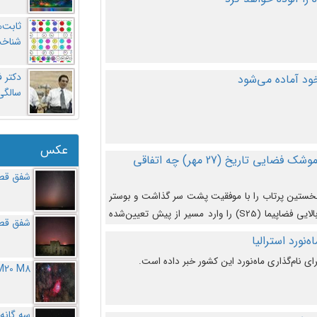
ثابت‌
شناخت
د آماده می‌شود
سالگ
عکس
در دومین پرتاب آزمایشی بزرگترین موشک فضایی تاریخ (27 مهر‌) چه اتفاقی
شفق قطب
نخستین پرتاب را با موفقیت پشت سر گذاشت و بوستر
(بخش پایینی) آن (B9) توانست بخش بالایی فضاپیما (S25) را وارد مسیر از پیش تعیین‌شده
شفق قطب
از آن جدا شود. ‌
‌نورد استرالیا
ای نام‌گذاری ماه‌نورد این کشور خبر داده است.
M20 M8
سه گانه