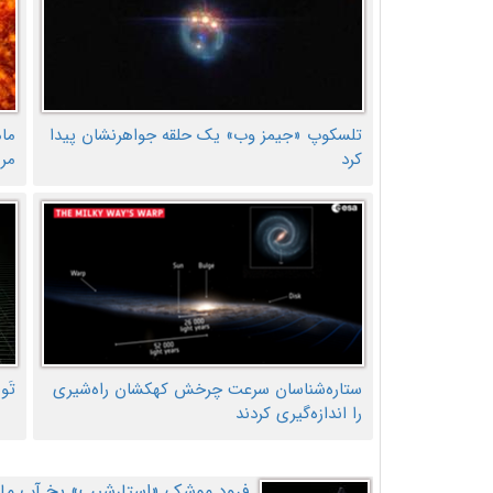
تلسکوپ «جیمز وب» یک حلقه جواهرنشان پیدا
ما
کرد
مر
ستاره‌شناسان سرعت چرخش کهکشان راه‌شیری
تَو
را اندازه‌گیری کردند
فرود موشک «استارشیپ» یخ آب ماه ر