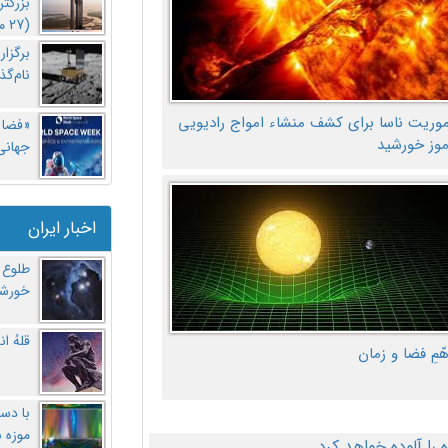
بزرگت
(27 مهر‌) چه اتفاقی افتاد؟
برگزا
نام‌گذ
موریت ناسا برای کشف منشاء امواج رادیویی
«فضا و
موز خورشید
جهانی 
اخبار ایران
طلوع 
خورشی
قلهُ ا
هّمِ فضا و زمان
با دست
موزه 
ا آلوده خواهد کرد