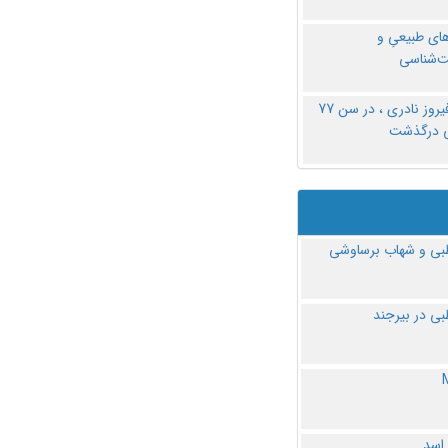
های طبیعیِ و
‌شناسی
دکتر فیروز نادری ، در سن 77
ی درگذشت
ی و شهاب برساوشی
ی در بیرجند
 اسد