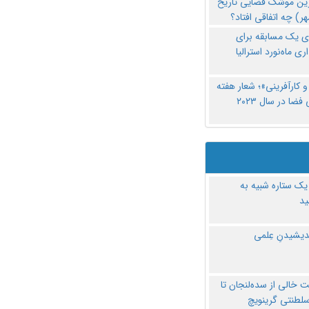
رین موشک فضایی تاریخ
ری یک مسابقه برای
اری ماه‌نورد استرالیا
 کارآفرینی»؛ شعار هفته
فضا در سال ۲۰۲۳
یک ستاره شبیه به
د
ندیشیدنِ عِلمی
 خالی از سده‌لنجان تا
سلطنتی گرینویچ