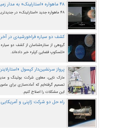
۴۸ ماهواره «استارلینک» به مدار زمین پرتاب شدند
۴۸ ماهواره جدید «استارلینک» در جدیدترین پرتاب شرکت «اسپیس‌ایکس» به مدار زمین رفتند.
کشف دو سیاره فراخورشیدی در آخری
گروهی از ستاره‌شناسان از کشف دو سیاره ف
«تلسکوپ فضایی کپلر» خبر داده‌اند.
پرواز سرنشین‌دار کپسول «استارلاینر»
مارک ناپی، معاون شرکت بوئینگ و مدیر
تصمیم گرفته‌ایم که آماده‌سازی برای مامور
این مشکلات را اصلاح کنیم.
راه حل دو شرکت ژاپنی و آمریکایی 