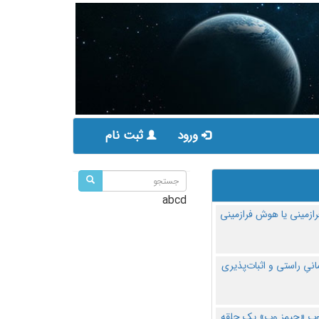
ورود
ثبت نام
abcd
ازمینی یا هوش فرازمینی
مانیِ راستی و اثبات‌پذیری
پ «جیمز وب» یک حلقه