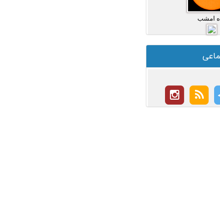
ه امشب
ماعی