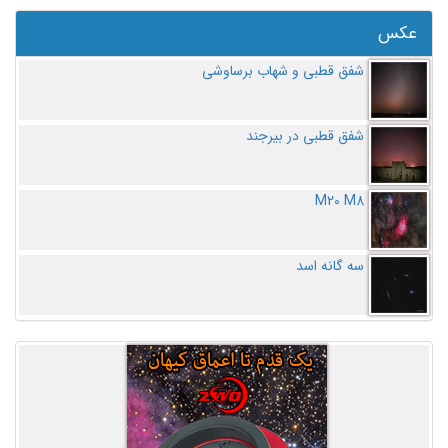
عکس
شفق قطبی و شهاب برساوشی
شفق قطبی در بیرجند
M20 M8
سه گانه اسد