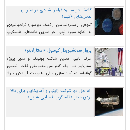
کشف دو سیاره فراخورشیدی در آخرین
نفس‌های «کپلر»
گروهی از ستاره‌شناسان از کشف دو سیاره فراخورشیدی
به اندازه سیاره نپتون در آخرین داده‌های «تلسکوپ
فضایی کپلر» خبر داده‌اند.
پرواز سرنشین‌دار کپسول «استارلاینر»
مارک ناپی، معاون شرکت بوئینگ و مدیر پروژه
استارلاینر طی یک کنفرانس مطبوعاتی گفت: تصمیم
گرفته‌ایم که آماده‌سازی برای ماموریت آزمایش پرواز
سرنشین‌دار را به تعویق بیندازیم تا این مشکلات را
اصلاح کنیم.
راه حل دو شرکت ژاپنی و آمریکایی برای بالا
بردن مدار «تلسکوپ فضایی هابل»