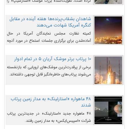
کرده است، تقویت‌کننده بزرگ موشک «استارشیپ» را
روی سکوی پرتاب نشان می‌دهد.
شاهدان بشقاب‌پرنده‌ها هفته آینده در مقابل
کنگره آمریکا شهادت می‌دهند
کمیته نظارت مجلس نمایندگان آمریکا در حال
آماده‌شدن برای برگزاری جلسات استماع در مورد آنچه
دولت و به‌ویژه ارتش در مورد بشقاب پرنده‌ها
می‌دانند، است و قرار است افشاگران یوفوها هفته آینده
۱۰ پرتاب برتر موشک آریان ۵ در تمام ادوار
در مقابل آنها شهادت دهند.
برخی از پرقدرت‌ترین موشک‌های اروپایی که بازنشسته
می‌شوند پرتاب‌های خاطره‌انگیز قابل توجهی داشته‌اند.
۴۸ ماهواره «استارلینک» به مدار زمین پرتاب
شدند
۴۸ ماهواره جدید «استارلینک» در جدیدترین پرتاب
شرکت «اسپیس‌ایکس» به مدار زمین رفتند.