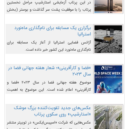
در این پرتاب آزمایشی استارشیپ مراحل نخستین
پرتاب را با موفقیت پشت سر گذاشت و بوستر (بخش
پایینی) آن (B9) توانست بخش بالایی فضاپیما (S25)
را وارد مسیر از پیش تعیین‌شده کند و سپس با یک
برگزاری یک مسابقه برای نام‌گذاری ماه‌نورد
مکانیزم جدید با موفقیت از آن جدا شود. ‌
استرالیا
آژانس فضایی استرالیا از آغاز یک مسابقه برای
نام‌گذاری ماه‌نورد این کشور خبر داده است.
«فضا و کارآفرینی»؛ شعار هفته جهانی فضا در
سال ۲۰۲۳
موضوع هفته جهانی فضا در سال ۲۰۲۳ «فضا و
کارآفرینی» اعلام شده است. این موضوع به اهمیت
روزافزون صنعت فضا در حوزه تجارت و فرصت‌های
روزافزون کارآفرینی در حوزه فضایی و مزایای جدیدی که
عکس‌های جدید تقویت‌کننده بزرگ موشک
کارآفرینان این حوزه ایجاد می‌کنند، می‌پردازد.
«استارشیپ» روی سکوی پرتاب
عکس‌هایی که شرکت «اسپیس‌ایکس» در توییتر منتشر