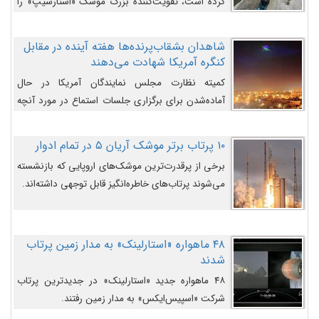
کرده است، تقویت‌کننده بزرگ موشک «استارشیپ» را
روی سکوی پرتاب نشان می‌دهد.
شاهدان بشقاب‌پرنده‌ها هفته آینده در مقابل
کنگره آمریکا شهادت می‌دهند
کمیته نظارت مجلس نمایندگان آمریکا در حال
آماده‌شدن برای برگزاری جلسات استماع در مورد آنچه
دولت و به‌ویژه ارتش در مورد بشقاب پرنده‌ها
می‌دانند، است و قرار است افشاگران یوفوها هفته آینده
۱۰ پرتاب برتر موشک آریان ۵ در تمام ادوار
در مقابل آنها شهادت دهند.
برخی از پرقدرت‌ترین موشک‌های اروپایی که بازنشسته
می‌شوند پرتاب‌های خاطره‌انگیز قابل توجهی داشته‌اند.
۴۸ ماهواره «استارلینک» به مدار زمین پرتاب
شدند
۴۸ ماهواره جدید «استارلینک» در جدیدترین پرتاب
شرکت «اسپیس‌ایکس» به مدار زمین رفتند.