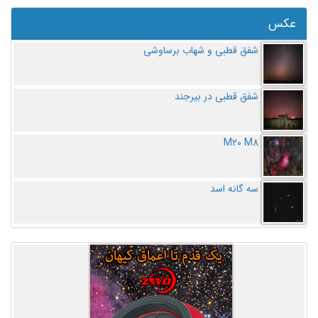
عکس
شفق قطبی و شهاب برساوشی
شفق قطبی در بیرجند
M20 M8
سه گانه اسد