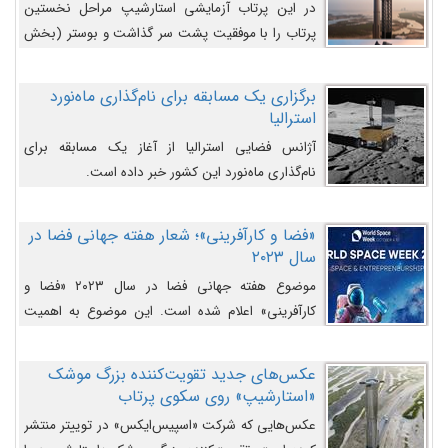
در این پرتاب آزمایشی استارشیپ مراحل نخستین
پرتاب را با موفقیت پشت سر گذاشت و بوستر (بخش
پایینی) آن (B9) توانست بخش بالایی فضاپیما (S25)
را وارد مسیر از پیش تعیین‌شده کند و سپس با یک
برگزاری یک مسابقه برای نام‌گذاری ماه‌نورد
مکانیزم جدید با موفقیت از آن جدا شود. ‌
استرالیا
آژانس فضایی استرالیا از آغاز یک مسابقه برای
نام‌گذاری ماه‌نورد این کشور خبر داده است.
«فضا و کارآفرینی»؛ شعار هفته جهانی فضا در
سال ۲۰۲۳
موضوع هفته جهانی فضا در سال ۲۰۲۳ «فضا و
کارآفرینی» اعلام شده است. این موضوع به اهمیت
روزافزون صنعت فضا در حوزه تجارت و فرصت‌های
روزافزون کارآفرینی در حوزه فضایی و مزایای جدیدی که
عکس‌های جدید تقویت‌کننده بزرگ موشک
کارآفرینان این حوزه ایجاد می‌کنند، می‌پردازد.
«استارشیپ» روی سکوی پرتاب
عکس‌هایی که شرکت «اسپیس‌ایکس» در توییتر منتشر