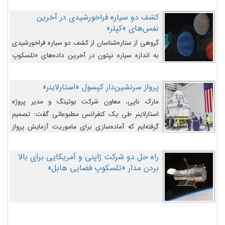
کشف دو سیاره فراخورشیدی در آخرین
نفس‌های «کپلر»
گروهی از ستاره‌شناسان از کشف دو سیاره فراخورشیدی
به اندازه سیاره نپتون در آخرین داده‌های «تلسکوپ
فضایی کپلر» خبر داده‌اند.
پرواز سرنشین‌دار کپسول «استارلاینر»
مارک ناپی، معاون شرکت بوئینگ و مدیر پروژه
استارلاینر طی یک کنفرانس مطبوعاتی گفت: تصمیم
گرفته‌ایم که آماده‌سازی برای ماموریت آزمایش پرواز
سرنشین‌دار را به تعویق بیندازیم تا این مشکلات را
اصلاح کنیم.
راه حل دو شرکت ژاپنی و آمریکایی برای بالا
بردن مدار «تلسکوپ فضایی هابل»