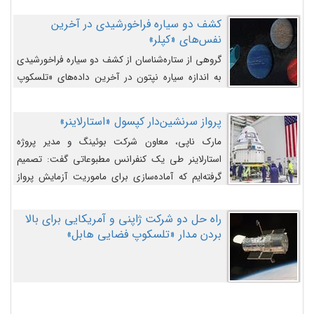
کشف دو سیاره فراخورشیدی در آخرین
نفس‌های «کپلر»
گروهی از ستاره‌شناسان از کشف دو سیاره فراخورشیدی
به اندازه سیاره نپتون در آخرین داده‌های «تلسکوپ
فضایی کپلر» خبر داده‌اند.
پرواز سرنشین‌دار کپسول «استارلاینر»
مارک ناپی، معاون شرکت بوئینگ و مدیر پروژه
استارلاینر طی یک کنفرانس مطبوعاتی گفت: تصمیم
گرفته‌ایم که آماده‌سازی برای ماموریت آزمایش پرواز
سرنشین‌دار را به تعویق بیندازیم تا این مشکلات را
اصلاح کنیم.
راه حل دو شرکت ژاپنی و آمریکایی برای بالا
بردن مدار «تلسکوپ فضایی هابل»