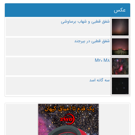
عکس
شفق قطبی و شهاب برساوشی
شفق قطبی در بیرجند
M20 M8
سه گانه اسد