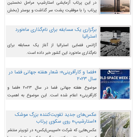
در این پرتاب آزمایشی استارشیپ مراحل نخستین
پرتاب را با موفقیت پشت سر گذاشت و بوستر (بخش
پایینی) آن (B9) توانست بخش بالایی فضاپیما (S25)
را وارد مسیر از پیش تعیین‌شده کند و سپس با یک
برگزاری یک مسابقه برای نام‌گذاری ماه‌نورد
مکانیزم جدید با موفقیت از آن جدا شود. ‌
استرالیا
آژانس فضایی استرالیا از آغاز یک مسابقه برای
نام‌گذاری ماه‌نورد این کشور خبر داده است.
«فضا و کارآفرینی»؛ شعار هفته جهانی فضا در
سال ۲۰۲۳
موضوع هفته جهانی فضا در سال ۲۰۲۳ «فضا و
کارآفرینی» اعلام شده است. این موضوع به اهمیت
روزافزون صنعت فضا در حوزه تجارت و فرصت‌های
روزافزون کارآفرینی در حوزه فضایی و مزایای جدیدی که
عکس‌های جدید تقویت‌کننده بزرگ موشک
کارآفرینان این حوزه ایجاد می‌کنند، می‌پردازد.
«استارشیپ» روی سکوی پرتاب
عکس‌هایی که شرکت «اسپیس‌ایکس» در توییتر منتشر