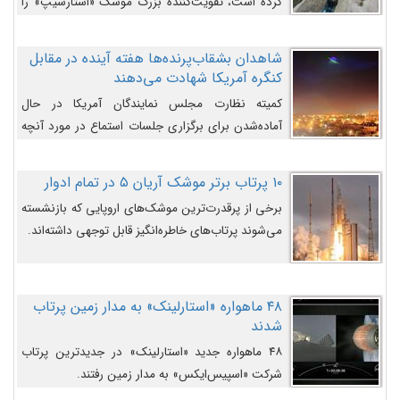
کرده است، تقویت‌کننده بزرگ موشک «استارشیپ» را
روی سکوی پرتاب نشان می‌دهد.
شاهدان بشقاب‌پرنده‌ها هفته آینده در مقابل
کنگره آمریکا شهادت می‌دهند
کمیته نظارت مجلس نمایندگان آمریکا در حال
آماده‌شدن برای برگزاری جلسات استماع در مورد آنچه
دولت و به‌ویژه ارتش در مورد بشقاب پرنده‌ها
می‌دانند، است و قرار است افشاگران یوفوها هفته آینده
۱۰ پرتاب برتر موشک آریان ۵ در تمام ادوار
در مقابل آنها شهادت دهند.
برخی از پرقدرت‌ترین موشک‌های اروپایی که بازنشسته
می‌شوند پرتاب‌های خاطره‌انگیز قابل توجهی داشته‌اند.
۴۸ ماهواره «استارلینک» به مدار زمین پرتاب
شدند
۴۸ ماهواره جدید «استارلینک» در جدیدترین پرتاب
شرکت «اسپیس‌ایکس» به مدار زمین رفتند.