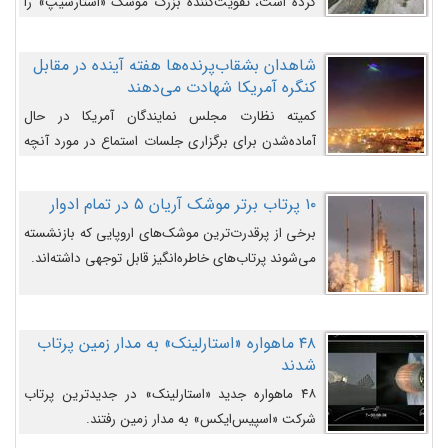
کرده است، تقویت‌کننده بزرگ موشک «استارشیپ» را
روی سکوی پرتاب نشان می‌دهد.
شاهدان بشقاب‌پرنده‌ها هفته آینده در مقابل
کنگره آمریکا شهادت می‌دهند
کمیته نظارت مجلس نمایندگان آمریکا در حال
آماده‌شدن برای برگزاری جلسات استماع در مورد آنچه
دولت و به‌ویژه ارتش در مورد بشقاب پرنده‌ها
می‌دانند، است و قرار است افشاگران یوفوها هفته آینده
۱۰ پرتاب برتر موشک آریان ۵ در تمام ادوار
در مقابل آنها شهادت دهند.
برخی از پرقدرت‌ترین موشک‌های اروپایی که بازنشسته
می‌شوند پرتاب‌های خاطره‌انگیز قابل توجهی داشته‌اند.
۴۸ ماهواره «استارلینک» به مدار زمین پرتاب
شدند
۴۸ ماهواره جدید «استارلینک» در جدیدترین پرتاب
شرکت «اسپیس‌ایکس» به مدار زمین رفتند.