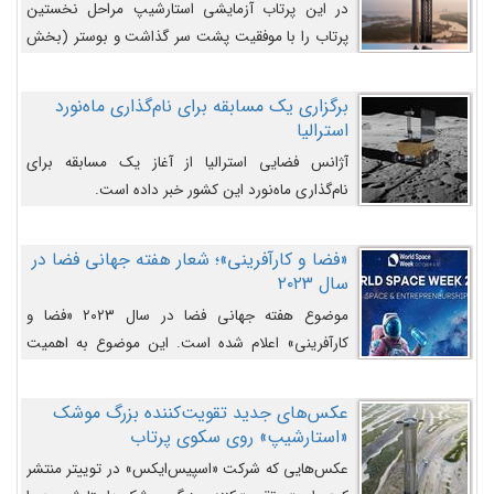
در این پرتاب آزمایشی استارشیپ مراحل نخستین
پرتاب را با موفقیت پشت سر گذاشت و بوستر (بخش
پایینی) آن (B9) توانست بخش بالایی فضاپیما (S25)
را وارد مسیر از پیش تعیین‌شده کند و سپس با یک
برگزاری یک مسابقه برای نام‌گذاری ماه‌نورد
مکانیزم جدید با موفقیت از آن جدا شود. ‌
استرالیا
آژانس فضایی استرالیا از آغاز یک مسابقه برای
نام‌گذاری ماه‌نورد این کشور خبر داده است.
«فضا و کارآفرینی»؛ شعار هفته جهانی فضا در
سال ۲۰۲۳
موضوع هفته جهانی فضا در سال ۲۰۲۳ «فضا و
کارآفرینی» اعلام شده است. این موضوع به اهمیت
روزافزون صنعت فضا در حوزه تجارت و فرصت‌های
روزافزون کارآفرینی در حوزه فضایی و مزایای جدیدی که
عکس‌های جدید تقویت‌کننده بزرگ موشک
کارآفرینان این حوزه ایجاد می‌کنند، می‌پردازد.
«استارشیپ» روی سکوی پرتاب
عکس‌هایی که شرکت «اسپیس‌ایکس» در توییتر منتشر