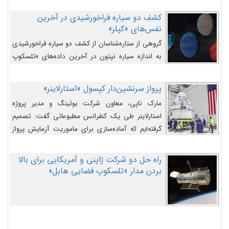
کشف دو سیاره فراخورشیدی در آخرین
نفس‌های «کپلر»
گروهی از ستاره‌شناسان از کشف دو سیاره فراخورشیدی
به اندازه سیاره نپتون در آخرین داده‌های «تلسکوپ
فضایی کپلر» خبر داده‌اند.
پرواز سرنشین‌دار کپسول «استارلاینر»
مارک ناپی، معاون شرکت بوئینگ و مدیر پروژه
استارلاینر طی یک کنفرانس مطبوعاتی گفت: تصمیم
گرفته‌ایم که آماده‌سازی برای ماموریت آزمایش پرواز
سرنشین‌دار را به تعویق بیندازیم تا این مشکلات را
اصلاح کنیم.
راه حل دو شرکت ژاپنی و آمریکایی برای بالا
بردن مدار «تلسکوپ فضایی هابل»