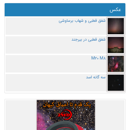
عکس
شفق قطبی و شهاب برساوشی
شفق قطبی در بیرجند
M20 M8
سه گانه اسد