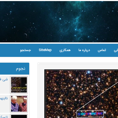
لی
تماس
درباره ما
همکاری
SiteMap
جستجو
نجوم
شی فر
نااینه
تلسکو