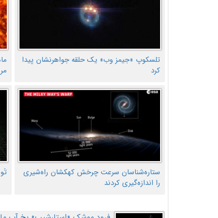
تلسکوپ «جیمز وب» یک حلقه جواهرنشان پیدا
ما
کرد
مر
ستاره‌شناسان سرعت چرخش کهکشان راه‌شیری
تَو
را اندازه‌گیری کردند
فرود موشک «استارشیپ» یخ آب ماه ر