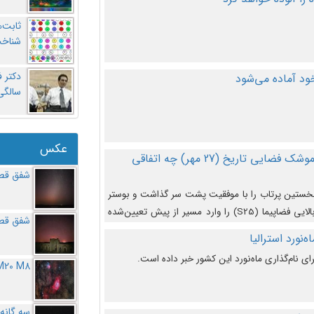
ثابت‌
شناخت
د آماده می‌شود
سالگ
عکس
در دومین پرتاب آزمایشی بزرگترین موشک فضایی تاریخ (27 مهر‌) چه اتفاقی
شفق قطب
نخستین پرتاب را با موفقیت پشت سر گذاشت و بوستر
(بخش پایینی) آن (B9) توانست بخش بالایی فضاپیما (S25) را وارد مسیر از پیش تعیین‌شده
شفق قطب
از آن جدا شود. ‌
‌نورد استرالیا
ای نام‌گذاری ماه‌نورد این کشور خبر داده است.
M20 M8
سه گانه