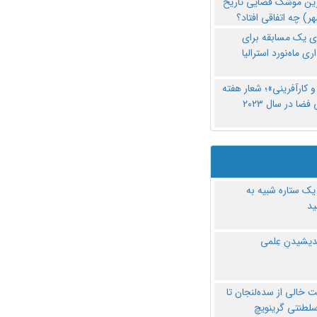
رین موشک فضایی تاریخ
ری یک مسابقه برای
اری ماه‌نورد استرالیا
 کارآفرینی»؛ شعار هفته
فضا در سال ۲۰۲۳
یک ستاره شبیه به
د
ندیشیدنِ عِلمی
 خالی از سده‌لنجان تا
سلطنتی گرینویچ