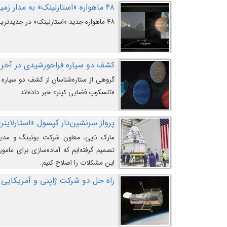
۴۸ ماهواره «استارلینک» به مدار زمین پرتاب شدند
۴۸ ماهواره جدید «استارلینک» در جدیدترین پرتاب شرکت «اسپیس‌ایکس» به مدار زمین رفتند.
کشف دو سیاره فراخورشیدی در آخری
گروهی از ستاره‌شناسان از کشف دو سیاره ف
«تلسکوپ فضایی کپلر» خبر داده‌اند.
پرواز سرنشین‌دار کپسول «استارلاینر»
مارک ناپی، معاون شرکت بوئینگ و مدیر
تصمیم گرفته‌ایم که آماده‌سازی برای مامور
این مشکلات را اصلاح کنیم.
راه حل دو شرکت ژاپنی و آمریکایی 