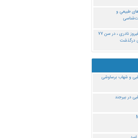
های طبیعیِ و
‌شناسی
دکتر فیروز نادری ، در سن 77
ی درگذشت
ی و شهاب برساوشی
ی در بیرجند
 اسد