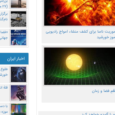
بزرگت
(27 مهر‌) چه اتفاقی افتاد؟
برگزا
نام‌گذ
موریت ناسا برای کشف منشاء امواج رادیویی
«فضا و
موز خورشید
جهانی 
اخبار ایران
طلوع 
خورشی
قلهُ ا
هّمِ فضا و زمان
با دست
موزه 
ا آلوده خواهد کرد