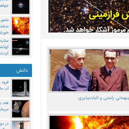
جواهر
مامور
منشاء 
خورشی
ستاره
کهکشان
کردند
دانش
فرود 
آب ماه
ینهمانیِ راستی و اثبات‌پذیری
هند ب
مریخی
در دو