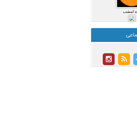
ه امشب
ماعی