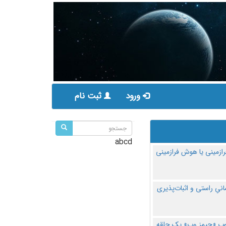
ورود
ثبت نام
abcd
ازمینی یا هوش فرازمینی
مانیِ راستی و اثبات‌پذیری
پ «جیمز وب» یک حلقه