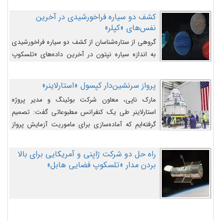
کشف دو سیاره فراخورشیدی در آخرین
نفس‌های «کپلر»
گروهی از ستاره‌شناسان از کشف دو سیاره فراخورشیدی
به اندازه سیاره نپتون در آخرین داده‌های «تلسکوپ
فضایی کپلر» خبر داده‌اند.
پرواز سرنشین‌دار کپسول «استارلاینر»
مارک ناپی، معاون شرکت بوئینگ و مدیر پروژه
استارلاینر طی یک کنفرانس مطبوعاتی گفت: تصمیم
گرفته‌ایم که آماده‌سازی برای ماموریت آزمایش پرواز
سرنشین‌دار را به تعویق بیندازیم تا این مشکلات را
اصلاح کنیم.
راه حل دو شرکت ژاپنی و آمریکایی برای بالا
بردن مدار «تلسکوپ فضایی هابل»