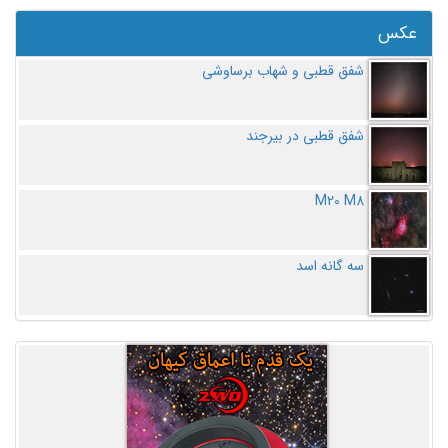
عکس
شفق قطبی و شهاب برساوشی
شفق قطبی در بیرجند
M20 M8
سه گانه اسد