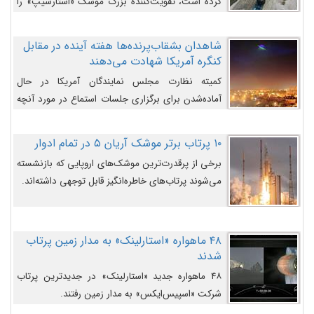
کرده است، تقویت‌کننده بزرگ موشک «استارشیپ» را
روی سکوی پرتاب نشان می‌دهد.
شاهدان بشقاب‌پرنده‌ها هفته آینده در مقابل
کنگره آمریکا شهادت می‌دهند
کمیته نظارت مجلس نمایندگان آمریکا در حال
آماده‌شدن برای برگزاری جلسات استماع در مورد آنچه
دولت و به‌ویژه ارتش در مورد بشقاب پرنده‌ها
می‌دانند، است و قرار است افشاگران یوفوها هفته آینده
۱۰ پرتاب برتر موشک آریان ۵ در تمام ادوار
در مقابل آنها شهادت دهند.
برخی از پرقدرت‌ترین موشک‌های اروپایی که بازنشسته
می‌شوند پرتاب‌های خاطره‌انگیز قابل توجهی داشته‌اند.
۴۸ ماهواره «استارلینک» به مدار زمین پرتاب
شدند
۴۸ ماهواره جدید «استارلینک» در جدیدترین پرتاب
شرکت «اسپیس‌ایکس» به مدار زمین رفتند.