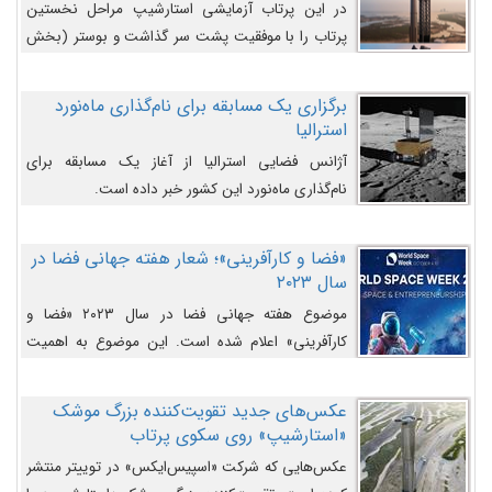
در این پرتاب آزمایشی استارشیپ مراحل نخستین
پرتاب را با موفقیت پشت سر گذاشت و بوستر (بخش
پایینی) آن (B9) توانست بخش بالایی فضاپیما (S25)
را وارد مسیر از پیش تعیین‌شده کند و سپس با یک
برگزاری یک مسابقه برای نام‌گذاری ماه‌نورد
مکانیزم جدید با موفقیت از آن جدا شود. ‌
استرالیا
آژانس فضایی استرالیا از آغاز یک مسابقه برای
نام‌گذاری ماه‌نورد این کشور خبر داده است.
«فضا و کارآفرینی»؛ شعار هفته جهانی فضا در
سال ۲۰۲۳
موضوع هفته جهانی فضا در سال ۲۰۲۳ «فضا و
کارآفرینی» اعلام شده است. این موضوع به اهمیت
روزافزون صنعت فضا در حوزه تجارت و فرصت‌های
روزافزون کارآفرینی در حوزه فضایی و مزایای جدیدی که
عکس‌های جدید تقویت‌کننده بزرگ موشک
کارآفرینان این حوزه ایجاد می‌کنند، می‌پردازد.
«استارشیپ» روی سکوی پرتاب
عکس‌هایی که شرکت «اسپیس‌ایکس» در توییتر منتشر