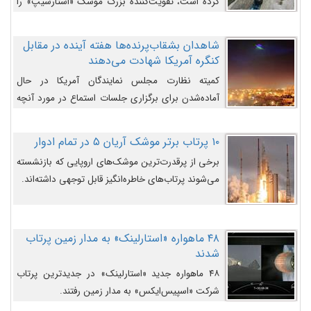
کرده است، تقویت‌کننده بزرگ موشک «استارشیپ» را
روی سکوی پرتاب نشان می‌دهد.
شاهدان بشقاب‌پرنده‌ها هفته آینده در مقابل
کنگره آمریکا شهادت می‌دهند
کمیته نظارت مجلس نمایندگان آمریکا در حال
آماده‌شدن برای برگزاری جلسات استماع در مورد آنچه
دولت و به‌ویژه ارتش در مورد بشقاب پرنده‌ها
می‌دانند، است و قرار است افشاگران یوفوها هفته آینده
۱۰ پرتاب برتر موشک آریان ۵ در تمام ادوار
در مقابل آنها شهادت دهند.
برخی از پرقدرت‌ترین موشک‌های اروپایی که بازنشسته
می‌شوند پرتاب‌های خاطره‌انگیز قابل توجهی داشته‌اند.
۴۸ ماهواره «استارلینک» به مدار زمین پرتاب
شدند
۴۸ ماهواره جدید «استارلینک» در جدیدترین پرتاب
شرکت «اسپیس‌ایکس» به مدار زمین رفتند.