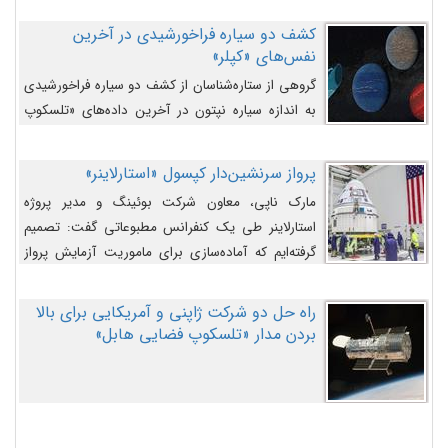
کشف دو سیاره فراخورشیدی در آخرین
نفس‌های «کپلر»
گروهی از ستاره‌شناسان از کشف دو سیاره فراخورشیدی
به اندازه سیاره نپتون در آخرین داده‌های «تلسکوپ
فضایی کپلر» خبر داده‌اند.
پرواز سرنشین‌دار کپسول «استارلاینر»
مارک ناپی، معاون شرکت بوئینگ و مدیر پروژه
استارلاینر طی یک کنفرانس مطبوعاتی گفت: تصمیم
گرفته‌ایم که آماده‌سازی برای ماموریت آزمایش پرواز
سرنشین‌دار را به تعویق بیندازیم تا این مشکلات را
اصلاح کنیم.
راه حل دو شرکت ژاپنی و آمریکایی برای بالا
بردن مدار «تلسکوپ فضایی هابل»