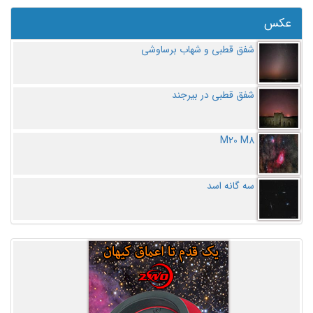
عکس
شفق قطبی و شهاب برساوشی
شفق قطبی در بیرجند
M20 M8
سه گانه اسد