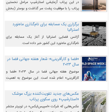
در این پرتاب آزمایشی استارشیپ مراحل نخستین
پرتاب را با موفقیت پشت سر گذاشت و بوستر (بخش
پایینی) آن (B9) توانست بخش بالایی فضاپیما (S25)
را وارد مسیر از پیش تعیین‌شده کند و سپس با یک
برگزاری یک مسابقه برای نام‌گذاری ماه‌نورد
مکانیزم جدید با موفقیت از آن جدا شود. ‌
استرالیا
آژانس فضایی استرالیا از آغاز یک مسابقه برای
نام‌گذاری ماه‌نورد این کشور خبر داده است.
«فضا و کارآفرینی»؛ شعار هفته جهانی فضا در
سال ۲۰۲۳
موضوع هفته جهانی فضا در سال ۲۰۲۳ «فضا و
کارآفرینی» اعلام شده است. این موضوع به اهمیت
روزافزون صنعت فضا در حوزه تجارت و فرصت‌های
روزافزون کارآفرینی در حوزه فضایی و مزایای جدیدی که
عکس‌های جدید تقویت‌کننده بزرگ موشک
کارآفرینان این حوزه ایجاد می‌کنند، می‌پردازد.
«استارشیپ» روی سکوی پرتاب
عکس‌هایی که شرکت «اسپیس‌ایکس» در توییتر منتشر