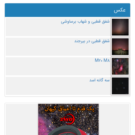
عکس
شفق قطبی و شهاب برساوشی
شفق قطبی در بیرجند
M20 M8
سه گانه اسد