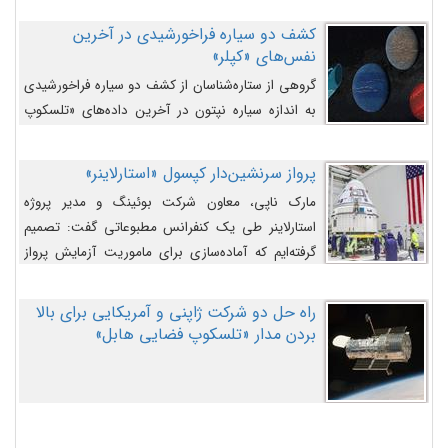
کشف دو سیاره فراخورشیدی در آخرین
نفس‌های «کپلر»
گروهی از ستاره‌شناسان از کشف دو سیاره فراخورشیدی
به اندازه سیاره نپتون در آخرین داده‌های «تلسکوپ
فضایی کپلر» خبر داده‌اند.
پرواز سرنشین‌دار کپسول «استارلاینر»
مارک ناپی، معاون شرکت بوئینگ و مدیر پروژه
استارلاینر طی یک کنفرانس مطبوعاتی گفت: تصمیم
گرفته‌ایم که آماده‌سازی برای ماموریت آزمایش پرواز
سرنشین‌دار را به تعویق بیندازیم تا این مشکلات را
اصلاح کنیم.
راه حل دو شرکت ژاپنی و آمریکایی برای بالا
بردن مدار «تلسکوپ فضایی هابل»