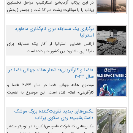
در این پرتاب آزمایشی استارشیپ مراحل نخستین
پرتاب را با موفقیت پشت سر گذاشت و بوستر (بخش
پایینی) آن (B9) توانست بخش بالایی فضاپیما (S25)
را وارد مسیر از پیش تعیین‌شده کند و سپس با یک
برگزاری یک مسابقه برای نام‌گذاری ماه‌نورد
مکانیزم جدید با موفقیت از آن جدا شود. ‌
استرالیا
آژانس فضایی استرالیا از آغاز یک مسابقه برای
نام‌گذاری ماه‌نورد این کشور خبر داده است.
«فضا و کارآفرینی»؛ شعار هفته جهانی فضا در
سال ۲۰۲۳
موضوع هفته جهانی فضا در سال ۲۰۲۳ «فضا و
کارآفرینی» اعلام شده است. این موضوع به اهمیت
روزافزون صنعت فضا در حوزه تجارت و فرصت‌های
روزافزون کارآفرینی در حوزه فضایی و مزایای جدیدی که
عکس‌های جدید تقویت‌کننده بزرگ موشک
کارآفرینان این حوزه ایجاد می‌کنند، می‌پردازد.
«استارشیپ» روی سکوی پرتاب
عکس‌هایی که شرکت «اسپیس‌ایکس» در توییتر منتشر