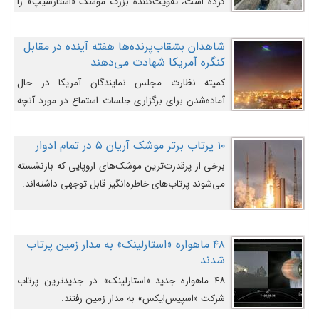
کرده است، تقویت‌کننده بزرگ موشک «استارشیپ» را
روی سکوی پرتاب نشان می‌دهد.
شاهدان بشقاب‌پرنده‌ها هفته آینده در مقابل
کنگره آمریکا شهادت می‌دهند
کمیته نظارت مجلس نمایندگان آمریکا در حال
آماده‌شدن برای برگزاری جلسات استماع در مورد آنچه
دولت و به‌ویژه ارتش در مورد بشقاب پرنده‌ها
می‌دانند، است و قرار است افشاگران یوفوها هفته آینده
۱۰ پرتاب برتر موشک آریان ۵ در تمام ادوار
در مقابل آنها شهادت دهند.
برخی از پرقدرت‌ترین موشک‌های اروپایی که بازنشسته
می‌شوند پرتاب‌های خاطره‌انگیز قابل توجهی داشته‌اند.
۴۸ ماهواره «استارلینک» به مدار زمین پرتاب
شدند
۴۸ ماهواره جدید «استارلینک» در جدیدترین پرتاب
شرکت «اسپیس‌ایکس» به مدار زمین رفتند.