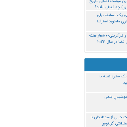
رین موشک فضایی تاریخ
ری یک مسابقه برای
اری ماه‌نورد استرالیا
 کارآفرینی»؛ شعار هفته
فضا در سال ۲۰۲۳
یک ستاره شبیه به
د
ندیشیدنِ عِلمی
 خالی از سده‌لنجان تا
سلطنتی گرینویچ