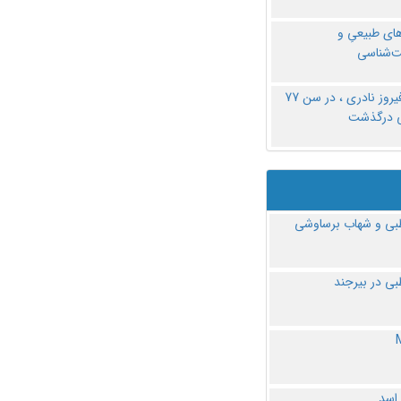
های طبیعیِ و
‌شناسی
دکتر فیروز نادری ، در سن 77
ی درگذشت
ی و شهاب برساوشی
ی در بیرجند
 اسد