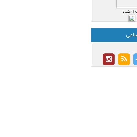
ه امشب
ماعی