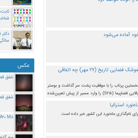
ثابت‌
شناخت
د آماده می‌شود
سالگ
عکس
در دومین پرتاب آزمایشی بزرگترین موشک فضایی تاریخ (27 مهر‌) چه اتفاقی
شفق قطب
نخستین پرتاب را با موفقیت پشت سر گذاشت و بوستر
(بخش پایینی) آن (B9) توانست بخش بالایی فضاپیما (S25) را وارد مسیر از پیش تعیین‌شده
شفق قطب
از آن جدا شود. ‌
‌نورد استرالیا
ای نام‌گذاری ماه‌نورد این کشور خبر داده است.
M20 M8
سه گانه