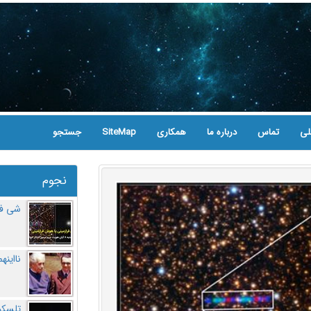
لی
تماس
درباره ما
همکاری
SiteMap
جستجو
نجوم
شی فر
نااینه
تلسکو