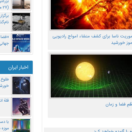
بزرگت
(27 مهر‌) چه اتفاقی افتاد؟
برگزا
نام‌گذ
موریت ناسا برای کشف منشاء امواج رادیویی
«فضا و
موز خورشید
جهانی 
اخبار ایران
طلوع 
خورشی
قلهُ ا
هّمِ فضا و زمان
با دست
موزه 
ا آلوده خواهد کرد