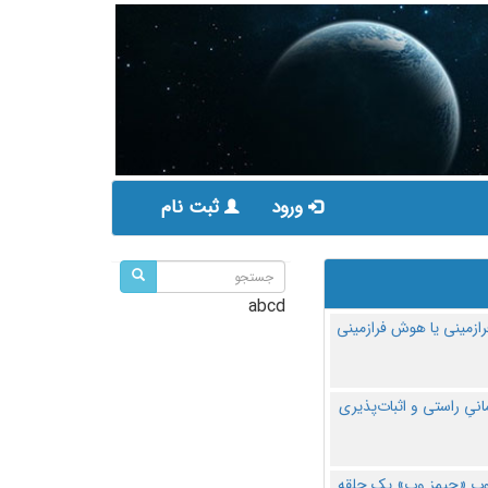
ورود
ثبت نام
abcd
ازمینی یا هوش فرازمینی
مانیِ راستی و اثبات‌پذیری
پ «جیمز وب» یک حلقه