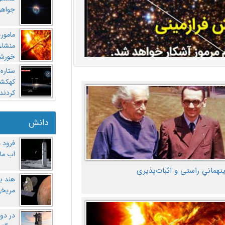
جواهر
مامور
منشاء 
خورشی
ستاره
کهکشان
کردند
دانش
فرود 
آب ماه
ینهمانیِ راستی و اثبات‌پذیری
هند ب
مریخی
در دو