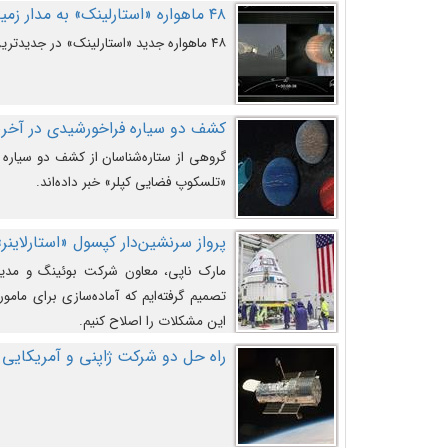
۴۸ ماهواره «استارلینک» به مدار زمین پرتاب شدند
۴۸ ماهواره جدید «استارلینک» در جدیدترین پرتاب شرکت «اسپیس‌ایکس» به مدار زمین رفتند.
کشف دو سیاره فراخورشیدی در آخری
گروهی از ستاره‌شناسان از کشف دو سیاره ف
«تلسکوپ فضایی کپلر» خبر داده‌اند.
پرواز سرنشین‌دار کپسول «استارلاینر»
مارک ناپی، معاون شرکت بوئینگ و مدیر
تصمیم گرفته‌ایم که آماده‌سازی برای مامور
این مشکلات را اصلاح کنیم.
راه حل دو شرکت ژاپنی و آمریکایی 