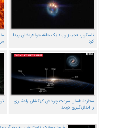
تلسکوپ «جیمز وب» یک حلقه جواهرنشان پیدا
ما
کرد
مر
ستاره‌شناسان سرعت چرخش کهکشان راه‌شیری
تَو
را اندازه‌گیری کردند
فرود موشک «استارشیپ» یخ آب ماه ر