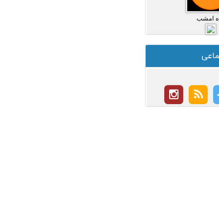
ه امشب
ماعی