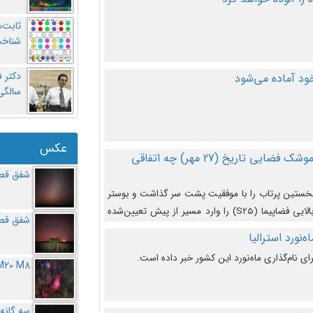
ثابت‌
شناخت
د آماده می‌شود
سالگ
عکس
در دومین پرتاب آزمایشی بزرگترین موشک فضایی تاریخ (27 مهر‌) چه اتفاقی
شفق قطب
نخستین پرتاب را با موفقیت پشت سر گذاشت و بوستر
(بخش پایینی) آن (B9) توانست بخش بالایی فضاپیما (S25) را وارد مسیر از پیش تعیین‌شده
شفق قطب
از آن جدا شود. ‌
‌نورد استرالیا
ای نام‌گذاری ماه‌نورد این کشور خبر داده است.
M20 M8
سه گانه