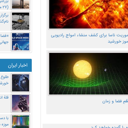
بزرگت
(27 مهر‌) چه اتفاقی افتاد؟
برگزا
نام‌گذ
موریت ناسا برای کشف منشاء امواج رادیویی
«فضا و
موز خورشید
جهانی 
اخبار ایران
طلوع 
خورشی
قلهُ ا
هّمِ فضا و زمان
با دست
موزه 
ا آلوده خواهد کرد