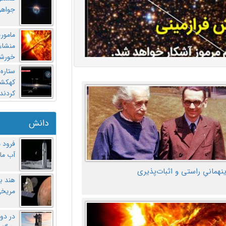
جواهر
مامور
منشاء 
خورشی
ستاره
کهکشان
کردند
دانش
فرود 
آب ماه
ینهمانیِ راستی و اثبات‌پذیری
هند ب
مریخی
در دو