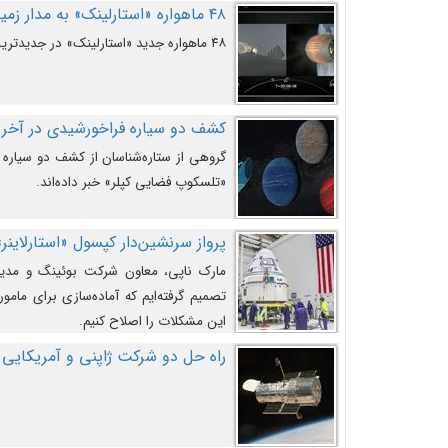
۴۸ ماهواره «استارلینک» به مدار زمین پرتاب شدند
۴۸ ماهواره جدید «استارلینک» در جدیدترین پرتاب شرکت «اسپیس‌ایکس» به مدار زمین رفتند.
کشف دو سیاره فراخورشیدی در آخری
گروهی از ستاره‌شناسان از کشف دو سیاره ف
«تلسکوپ فضایی کپلر» خبر داده‌اند.
پرواز سرنشین‌دار کپسول «استارلاینر»
مارک ناپی، معاون شرکت بوئینگ و مدیر
تصمیم گرفته‌ایم که آماده‌سازی برای مامور
این مشکلات را اصلاح کنیم.
راه حل دو شرکت ژاپنی و آمریکایی 