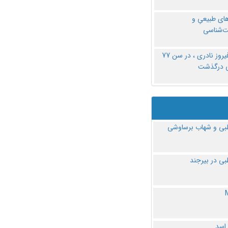
های طبیعیِ و
‌شناسی
دکتر فیروز نادری ، در سن 77
ی درگذشت
ی و شهاب برساوشی
ی در بیرجند
 اسد