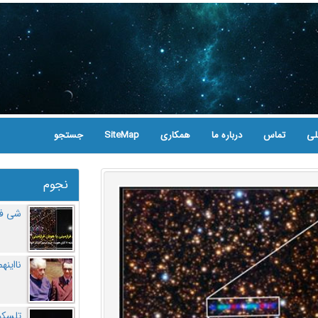
لی
تماس
درباره ما
همکاری
SiteMap
جستجو
نجوم
شی فر
نااینه
تلسکو