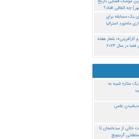
رین موشک فضایی تاریخ
ری یک مسابقه برای
اری ماه‌نورد استرالیا
 کارآفرینی»؛ شعار هفته
فضا در سال ۲۰۲۳
یک ستاره شبیه به
د
ندیشیدنِ عِلمی
 خالی از سده‌لنجان تا
سلطنتی گرینویچ