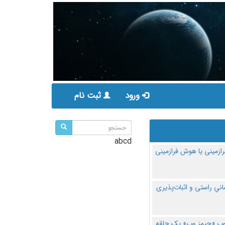
ورود
ثبت نام
abcd
ازمینی یا هوش فرازمینی
مانیِ راستی و اثبات‌پذیری
پ «جیمز وب» یک حلقه