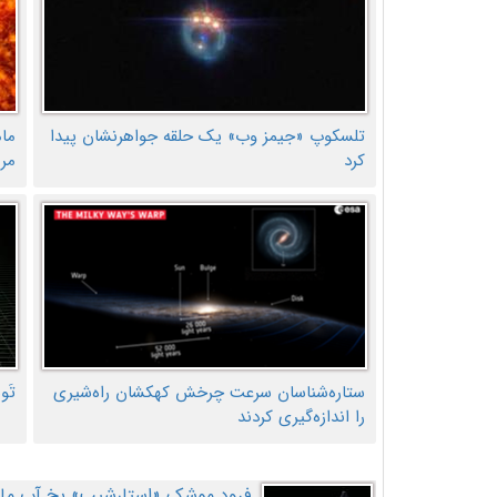
تلسکوپ «جیمز وب» یک حلقه جواهرنشان پیدا
ما
کرد
مر
ستاره‌شناسان سرعت چرخش کهکشان راه‌شیری
تَو
را اندازه‌گیری کردند
فرود موشک «استارشیپ» یخ آب ماه ر