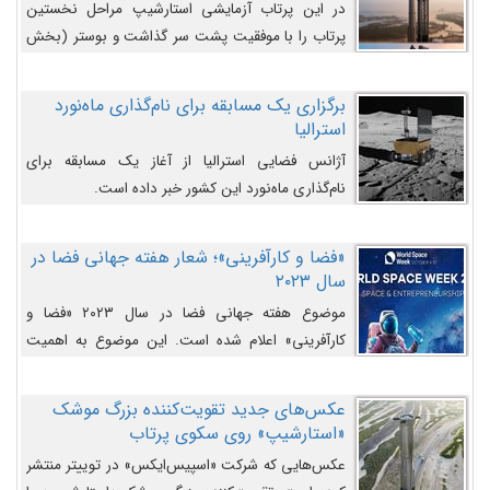
در این پرتاب آزمایشی استارشیپ مراحل نخستین
پرتاب را با موفقیت پشت سر گذاشت و بوستر (بخش
پایینی) آن (B9) توانست بخش بالایی فضاپیما (S25)
را وارد مسیر از پیش تعیین‌شده کند و سپس با یک
برگزاری یک مسابقه برای نام‌گذاری ماه‌نورد
مکانیزم جدید با موفقیت از آن جدا شود. ‌
استرالیا
آژانس فضایی استرالیا از آغاز یک مسابقه برای
نام‌گذاری ماه‌نورد این کشور خبر داده است.
«فضا و کارآفرینی»؛ شعار هفته جهانی فضا در
سال ۲۰۲۳
موضوع هفته جهانی فضا در سال ۲۰۲۳ «فضا و
کارآفرینی» اعلام شده است. این موضوع به اهمیت
روزافزون صنعت فضا در حوزه تجارت و فرصت‌های
روزافزون کارآفرینی در حوزه فضایی و مزایای جدیدی که
عکس‌های جدید تقویت‌کننده بزرگ موشک
کارآفرینان این حوزه ایجاد می‌کنند، می‌پردازد.
«استارشیپ» روی سکوی پرتاب
عکس‌هایی که شرکت «اسپیس‌ایکس» در توییتر منتشر