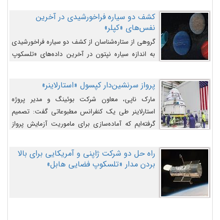
کشف دو سیاره فراخورشیدی در آخرین
نفس‌های «کپلر»
گروهی از ستاره‌شناسان از کشف دو سیاره فراخورشیدی
به اندازه سیاره نپتون در آخرین داده‌های «تلسکوپ
فضایی کپلر» خبر داده‌اند.
پرواز سرنشین‌دار کپسول «استارلاینر»
مارک ناپی، معاون شرکت بوئینگ و مدیر پروژه
استارلاینر طی یک کنفرانس مطبوعاتی گفت: تصمیم
گرفته‌ایم که آماده‌سازی برای ماموریت آزمایش پرواز
سرنشین‌دار را به تعویق بیندازیم تا این مشکلات را
اصلاح کنیم.
راه حل دو شرکت ژاپنی و آمریکایی برای بالا
بردن مدار «تلسکوپ فضایی هابل»