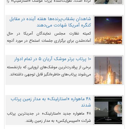
کرده است، تقویت‌کننده بزرگ موشک «استارشیپ» را
روی سکوی پرتاب نشان می‌دهد.
شاهدان بشقاب‌پرنده‌ها هفته آینده در مقابل
کنگره آمریکا شهادت می‌دهند
کمیته نظارت مجلس نمایندگان آمریکا در حال
آماده‌شدن برای برگزاری جلسات استماع در مورد آنچه
دولت و به‌ویژه ارتش در مورد بشقاب پرنده‌ها
می‌دانند، است و قرار است افشاگران یوفوها هفته آینده
۱۰ پرتاب برتر موشک آریان ۵ در تمام ادوار
در مقابل آنها شهادت دهند.
برخی از پرقدرت‌ترین موشک‌های اروپایی که بازنشسته
می‌شوند پرتاب‌های خاطره‌انگیز قابل توجهی داشته‌اند.
۴۸ ماهواره «استارلینک» به مدار زمین پرتاب
شدند
۴۸ ماهواره جدید «استارلینک» در جدیدترین پرتاب
شرکت «اسپیس‌ایکس» به مدار زمین رفتند.