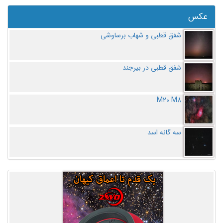
عکس
شفق قطبی و شهاب برساوشی
شفق قطبی در بیرجند
M20 M8
سه گانه اسد