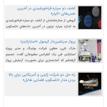
کشف دو سیاره فراخورشیدی در آخرین
نفس‌های «کپلر»
گروهی از ستاره‌شناسان از کشف دو سیاره فراخورشیدی
به اندازه سیاره نپتون در آخرین داده‌های «تلسکوپ
فضایی کپلر» خبر داده‌اند.
پرواز سرنشین‌دار کپسول «استارلاینر»
مارک ناپی، معاون شرکت بوئینگ و مدیر پروژه
استارلاینر طی یک کنفرانس مطبوعاتی گفت: تصمیم
گرفته‌ایم که آماده‌سازی برای ماموریت آزمایش پرواز
سرنشین‌دار را به تعویق بیندازیم تا این مشکلات را
اصلاح کنیم.
راه حل دو شرکت ژاپنی و آمریکایی برای بالا
بردن مدار «تلسکوپ فضایی هابل»