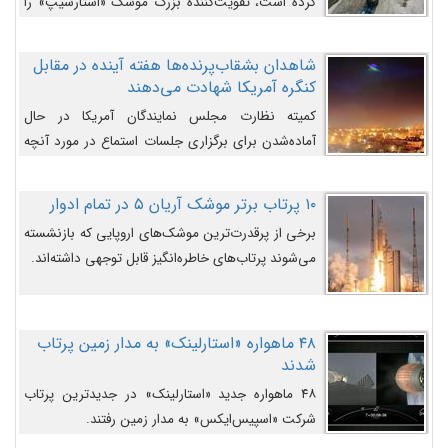
کرده است، تقویت‌کننده بزرگ موشک «استارشیپ» را
روی سکوی پرتاب نشان می‌دهد.
شاهدان بشقاب‌پرنده‌ها هفته آینده در مقابل
کنگره آمریکا شهادت می‌دهند
کمیته نظارت مجلس نمایندگان آمریکا در حال
آماده‌شدن برای برگزاری جلسات استماع در مورد آنچه
دولت و به‌ویژه ارتش در مورد بشقاب پرنده‌ها
می‌دانند، است و قرار است افشاگران یوفوها هفته آینده
۱۰ پرتاب برتر موشک آریان ۵ در تمام ادوار
در مقابل آنها شهادت دهند.
برخی از پرقدرت‌ترین موشک‌های اروپایی که بازنشسته
می‌شوند پرتاب‌های خاطره‌انگیز قابل توجهی داشته‌اند.
۴۸ ماهواره «استارلینک» به مدار زمین پرتاب
شدند
۴۸ ماهواره جدید «استارلینک» در جدیدترین پرتاب
شرکت «اسپیس‌ایکس» به مدار زمین رفتند.