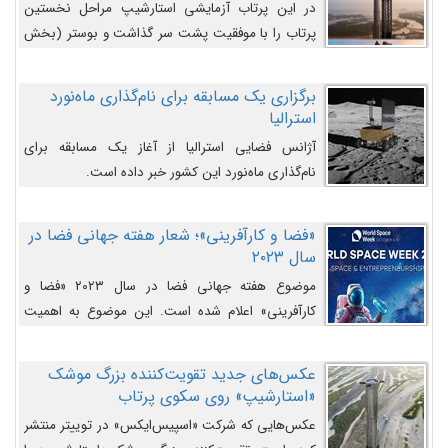
در این پرتاب آزمایشی استارشیپ مراحل نخستین
پرتاب را با موفقیت پشت سر گذاشت و بوستر (بخش
پایینی) آن (B9) توانست بخش بالایی فضاپیما (S25)
را وارد مسیر از پیش تعیین‌شده کند و سپس با یک
برگزاری یک مسابقه برای نام‌گذاری ماه‌نورد
مکانیزم جدید با موفقیت از آن جدا شود. ‌
استرالیا
آژانس فضایی استرالیا از آغاز یک مسابقه برای
نام‌گذاری ماه‌نورد این کشور خبر داده است.
«فضا و کارآفرینی»؛ شعار هفته جهانی فضا در
سال ۲۰۲۳
موضوع هفته جهانی فضا در سال ۲۰۲۳ «فضا و
کارآفرینی» اعلام شده است. این موضوع به اهمیت
روزافزون صنعت فضا در حوزه تجارت و فرصت‌های
روزافزون کارآفرینی در حوزه فضایی و مزایای جدیدی که
عکس‌های جدید تقویت‌کننده بزرگ موشک
کارآفرینان این حوزه ایجاد می‌کنند، می‌پردازد.
«استارشیپ» روی سکوی پرتاب
عکس‌هایی که شرکت «اسپیس‌ایکس» در توییتر منتشر