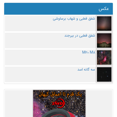
عکس
شفق قطبی و شهاب برساوشی
شفق قطبی در بیرجند
M20 M8
سه گانه اسد