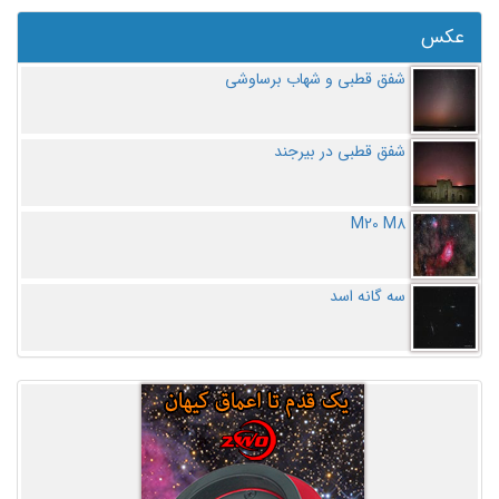
عکس
شفق قطبی و شهاب برساوشی
شفق قطبی در بیرجند
M20 M8
سه گانه اسد