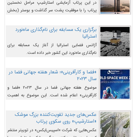
در این پرتاب آزمایشی استارشیپ مراحل نخستین
پرتاب را با موفقیت پشت سر گذاشت و بوستر (بخش
پایینی) آن (B9) توانست بخش بالایی فضاپیما (S25)
را وارد مسیر از پیش تعیین‌شده کند و سپس با یک
برگزاری یک مسابقه برای نام‌گذاری ماه‌نورد
مکانیزم جدید با موفقیت از آن جدا شود. ‌
استرالیا
آژانس فضایی استرالیا از آغاز یک مسابقه برای
نام‌گذاری ماه‌نورد این کشور خبر داده است.
«فضا و کارآفرینی»؛ شعار هفته جهانی فضا در
سال ۲۰۲۳
موضوع هفته جهانی فضا در سال ۲۰۲۳ «فضا و
کارآفرینی» اعلام شده است. این موضوع به اهمیت
روزافزون صنعت فضا در حوزه تجارت و فرصت‌های
روزافزون کارآفرینی در حوزه فضایی و مزایای جدیدی که
عکس‌های جدید تقویت‌کننده بزرگ موشک
کارآفرینان این حوزه ایجاد می‌کنند، می‌پردازد.
«استارشیپ» روی سکوی پرتاب
عکس‌هایی که شرکت «اسپیس‌ایکس» در توییتر منتشر