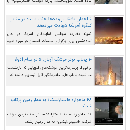
کرده است، تقویت‌کننده بزرگ موشک «استارشیپ» را
روی سکوی پرتاب نشان می‌دهد.
شاهدان بشقاب‌پرنده‌ها هفته آینده در مقابل
کنگره آمریکا شهادت می‌دهند
کمیته نظارت مجلس نمایندگان آمریکا در حال
آماده‌شدن برای برگزاری جلسات استماع در مورد آنچه
دولت و به‌ویژه ارتش در مورد بشقاب پرنده‌ها
می‌دانند، است و قرار است افشاگران یوفوها هفته آینده
۱۰ پرتاب برتر موشک آریان ۵ در تمام ادوار
در مقابل آنها شهادت دهند.
برخی از پرقدرت‌ترین موشک‌های اروپایی که بازنشسته
می‌شوند پرتاب‌های خاطره‌انگیز قابل توجهی داشته‌اند.
۴۸ ماهواره «استارلینک» به مدار زمین پرتاب
شدند
۴۸ ماهواره جدید «استارلینک» در جدیدترین پرتاب
شرکت «اسپیس‌ایکس» به مدار زمین رفتند.