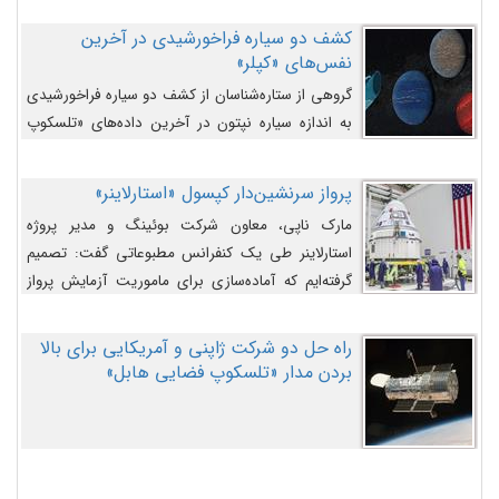
کشف دو سیاره فراخورشیدی در آخرین
نفس‌های «کپلر»
گروهی از ستاره‌شناسان از کشف دو سیاره فراخورشیدی
به اندازه سیاره نپتون در آخرین داده‌های «تلسکوپ
فضایی کپلر» خبر داده‌اند.
پرواز سرنشین‌دار کپسول «استارلاینر»
مارک ناپی، معاون شرکت بوئینگ و مدیر پروژه
استارلاینر طی یک کنفرانس مطبوعاتی گفت: تصمیم
گرفته‌ایم که آماده‌سازی برای ماموریت آزمایش پرواز
سرنشین‌دار را به تعویق بیندازیم تا این مشکلات را
اصلاح کنیم.
راه حل دو شرکت ژاپنی و آمریکایی برای بالا
بردن مدار «تلسکوپ فضایی هابل»