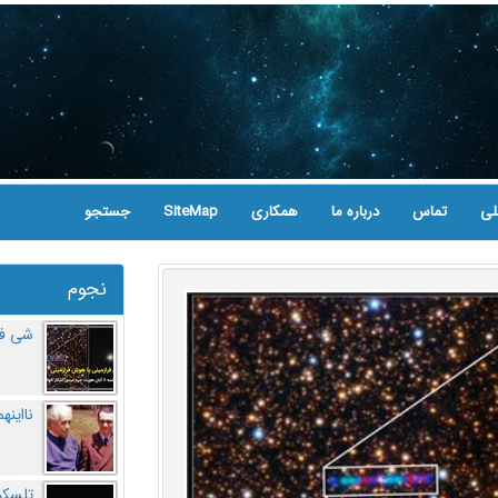
لی
تماس
درباره ما
همکاری
SiteMap
جستجو
نجوم
شی فر
نااینه
تلسکو