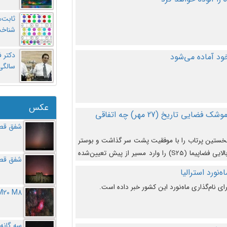
ثابت‌
شناخت
د آماده می‌شود
سالگ
عکس
در دومین پرتاب آزمایشی بزرگترین موشک فضایی تاریخ (27 مهر‌) چه اتفاقی
شفق قطب
نخستین پرتاب را با موفقیت پشت سر گذاشت و بوستر
(بخش پایینی) آن (B9) توانست بخش بالایی فضاپیما (S25) را وارد مسیر از پیش تعیین‌شده
شفق قطب
از آن جدا شود. ‌
‌نورد استرالیا
ای نام‌گذاری ماه‌نورد این کشور خبر داده است.
M20 M8
سه گانه