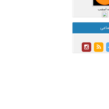
ه امشب
ماعی