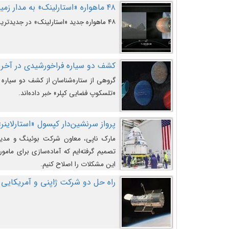
۴۸ ماهواره «استارلینک» به مدار زمین پرتاب شدند
۴۸ ماهواره جدید «استارلینک» در جدیدترین پرتاب شرکت «اسپیس‌ایکس» به مدار زمین رفتند.
کشف دو سیاره فراخورشیدی در آخری
گروهی از ستاره‌شناسان از کشف دو سیاره ف
«تلسکوپ فضایی کپلر» خبر داده‌اند.
پرواز سرنشین‌دار کپسول «استارلاینر»
مارک ناپی، معاون شرکت بوئینگ و مدیر
تصمیم گرفته‌ایم که آماده‌سازی برای مامور
این مشکلات را اصلاح کنیم.
راه حل دو شرکت ژاپنی و آمریکایی 