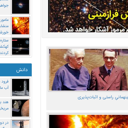
جواهر
مامور
منشاء 
خورشی
ستاره
کهکشان
کردند
دانش
فرود 
آب ماه
ینهمانیِ راستی و اثبات‌پذیری
هند ب
مریخی
در دو