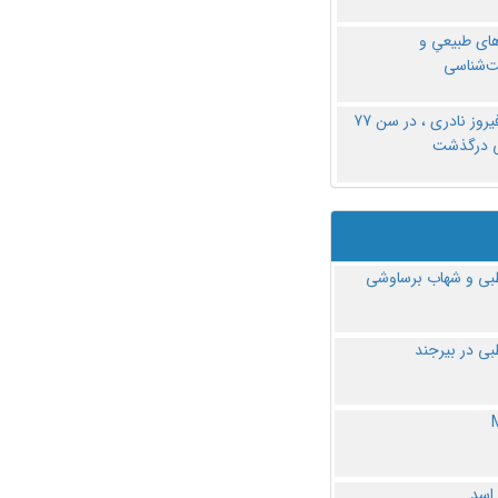
های طبیعیِ و
‌شناسی
دکتر فیروز نادری ، در سن 77
ی درگذشت
ی و شهاب برساوشی
ی در بیرجند
 اسد