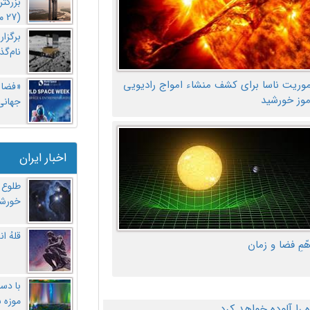
بزرگت
(27 مهر‌) چه اتفاقی افتاد؟
برگزا
نام‌گذ
موریت ناسا برای کشف منشاء امواج رادیویی
«فضا و
موز خورشید
جهانی 
اخبار ایران
طلوع 
خورشی
قلهُ ا
هّمِ فضا و زمان
با دست
موزه 
ا آلوده خواهد کرد