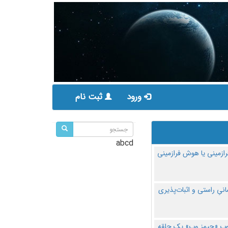
ورود
ثبت نام
abcd
ازمینی یا هوش فرازمینی
مانیِ راستی و اثبات‌پذیری
پ «جیمز وب» یک حلقه