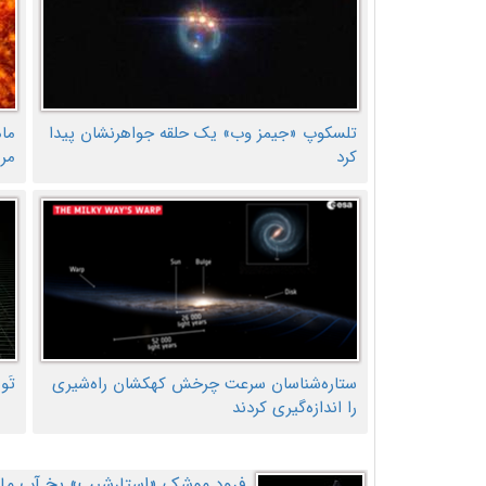
تلسکوپ «جیمز وب» یک حلقه جواهرنشان پیدا
ما
کرد
مر
ستاره‌شناسان سرعت چرخش کهکشان راه‌شیری
تَو
را اندازه‌گیری کردند
فرود موشک «استارشیپ» یخ آب ماه ر