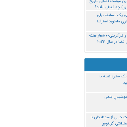
رین موشک فضایی تاریخ
ری یک مسابقه برای
اری ماه‌نورد استرالیا
 کارآفرینی»؛ شعار هفته
فضا در سال ۲۰۲۳
یک ستاره شبیه به
د
ندیشیدنِ عِلمی
 خالی از سده‌لنجان تا
سلطنتی گرینویچ