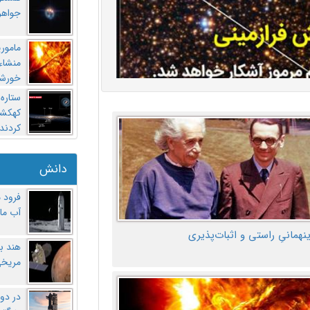
جواهر
مامور
منشاء 
خورشی
ستاره
کهکشان
کردند
دانش
فرود 
آب ماه
ینهمانیِ راستی و اثبات‌پذیری
هند ب
مریخی
در دو