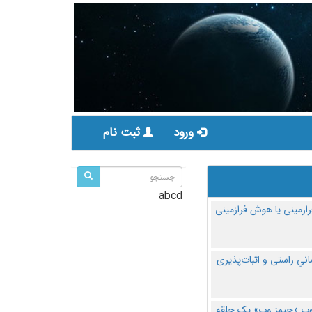
ورود
ثبت نام
abcd
ازمینی یا هوش فرازمینی
مانیِ راستی و اثبات‌پذیری
پ «جیمز وب» یک حلقه