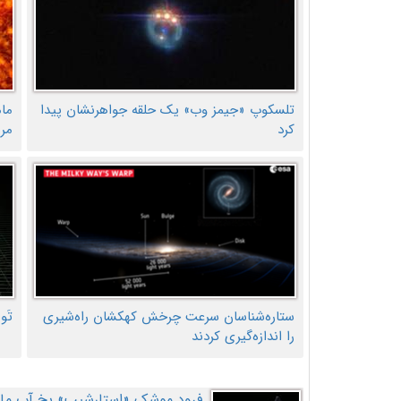
تلسکوپ «جیمز وب» یک حلقه جواهرنشان پیدا
ما
کرد
مر
ستاره‌شناسان سرعت چرخش کهکشان راه‌شیری
تَو
را اندازه‌گیری کردند
فرود موشک «استارشیپ» یخ آب ماه ر