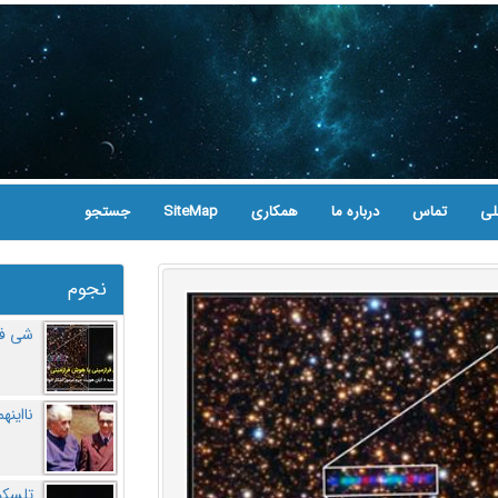
لی
تماس
درباره ما
همکاری
SiteMap
جستجو
نجوم
شی فر
نااینه
تلسکو