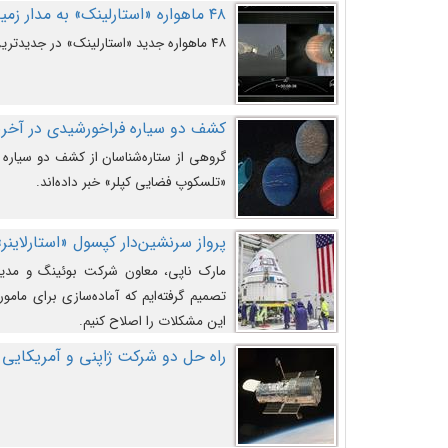
۴۸ ماهواره «استارلینک» به مدار زمین پرتاب شدند
۴۸ ماهواره جدید «استارلینک» در جدیدترین پرتاب شرکت «اسپیس‌ایکس» به مدار زمین رفتند.
کشف دو سیاره فراخورشیدی در آخری
گروهی از ستاره‌شناسان از کشف دو سیاره ف
«تلسکوپ فضایی کپلر» خبر داده‌اند.
پرواز سرنشین‌دار کپسول «استارلاینر»
مارک ناپی، معاون شرکت بوئینگ و مدیر
تصمیم گرفته‌ایم که آماده‌سازی برای مامور
این مشکلات را اصلاح کنیم.
راه حل دو شرکت ژاپنی و آمریکایی 