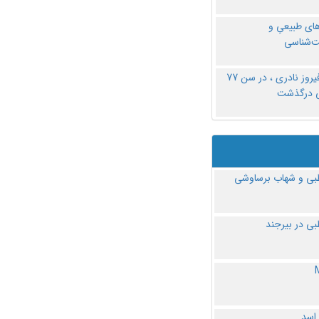
های طبیعیِ و
‌شناسی
دکتر فیروز نادری ، در سن 77
ی درگذشت
ی و شهاب برساوشی
ی در بیرجند
 اسد