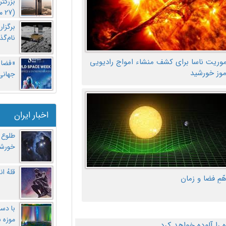
بزرگت
(27 مهر‌) چه اتفاقی افتاد؟
برگزا
نام‌گذ
موریت ناسا برای کشف منشاء امواج رادیویی
«فضا و
موز خورشید
جهانی 
اخبار ایران
طلوع 
خورشی
قلهُ ا
هّمِ فضا و زمان
با دست
موزه 
ا آلوده خواهد کرد