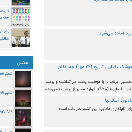
ثابت‌
شناخت
د آماده می‌شود
سالگ
عکس
در دومین پرتاب آزمایشی بزرگترین موشک فضایی تاریخ (27 مهر‌) چه اتفاقی
شفق قطب
نخستین پرتاب را با موفقیت پشت سر گذاشت و بوستر
(بخش پایینی) آن (B9) توانست بخش بالایی فضاپیما (S25) را وارد مسیر از پیش تعیین‌شده
شفق قطب
از آن جدا شود. ‌
‌نورد استرالیا
ای نام‌گذاری ماه‌نورد این کشور خبر داده است.
M20 M8
سه گانه