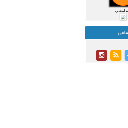
ه امشب
ماعی