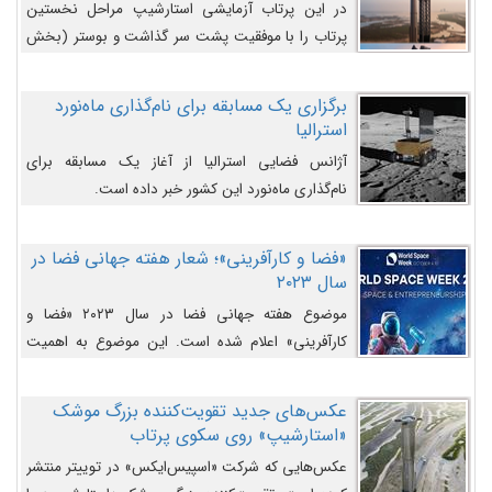
در این پرتاب آزمایشی استارشیپ مراحل نخستین
پرتاب را با موفقیت پشت سر گذاشت و بوستر (بخش
پایینی) آن (B9) توانست بخش بالایی فضاپیما (S25)
را وارد مسیر از پیش تعیین‌شده کند و سپس با یک
برگزاری یک مسابقه برای نام‌گذاری ماه‌نورد
مکانیزم جدید با موفقیت از آن جدا شود. ‌
استرالیا
آژانس فضایی استرالیا از آغاز یک مسابقه برای
نام‌گذاری ماه‌نورد این کشور خبر داده است.
«فضا و کارآفرینی»؛ شعار هفته جهانی فضا در
سال ۲۰۲۳
موضوع هفته جهانی فضا در سال ۲۰۲۳ «فضا و
کارآفرینی» اعلام شده است. این موضوع به اهمیت
روزافزون صنعت فضا در حوزه تجارت و فرصت‌های
روزافزون کارآفرینی در حوزه فضایی و مزایای جدیدی که
عکس‌های جدید تقویت‌کننده بزرگ موشک
کارآفرینان این حوزه ایجاد می‌کنند، می‌پردازد.
«استارشیپ» روی سکوی پرتاب
عکس‌هایی که شرکت «اسپیس‌ایکس» در توییتر منتشر