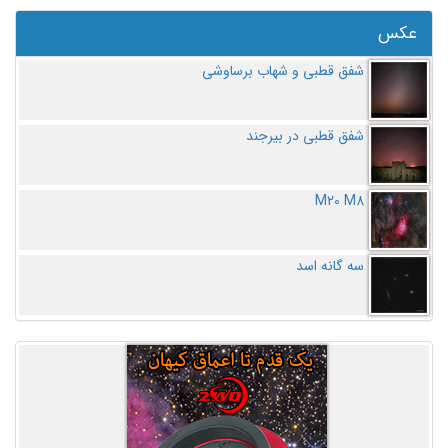
عکس
شفق قطبی و شهاب برساوشی
شفق قطبی در بیرجند
M20 M8
سه گانه اسد