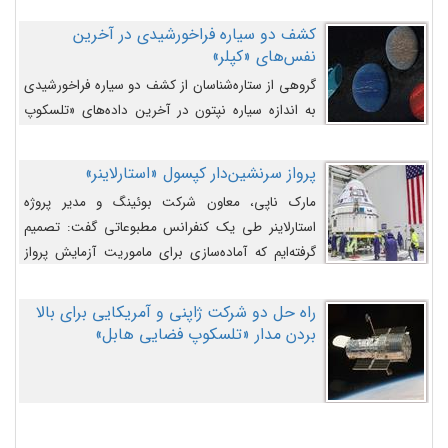
کشف دو سیاره فراخورشیدی در آخرین
نفس‌های «کپلر»
گروهی از ستاره‌شناسان از کشف دو سیاره فراخورشیدی
به اندازه سیاره نپتون در آخرین داده‌های «تلسکوپ
فضایی کپلر» خبر داده‌اند.
پرواز سرنشین‌دار کپسول «استارلاینر»
مارک ناپی، معاون شرکت بوئینگ و مدیر پروژه
استارلاینر طی یک کنفرانس مطبوعاتی گفت: تصمیم
گرفته‌ایم که آماده‌سازی برای ماموریت آزمایش پرواز
سرنشین‌دار را به تعویق بیندازیم تا این مشکلات را
اصلاح کنیم.
راه حل دو شرکت ژاپنی و آمریکایی برای بالا
بردن مدار «تلسکوپ فضایی هابل»