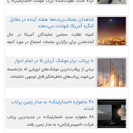
کرده است، تقویت‌کننده بزرگ موشک «استارشیپ» را
روی سکوی پرتاب نشان می‌دهد.
شاهدان بشقاب‌پرنده‌ها هفته آینده در مقابل
کنگره آمریکا شهادت می‌دهند
کمیته نظارت مجلس نمایندگان آمریکا در حال
آماده‌شدن برای برگزاری جلسات استماع در مورد آنچه
دولت و به‌ویژه ارتش در مورد بشقاب پرنده‌ها
می‌دانند، است و قرار است افشاگران یوفوها هفته آینده
۱۰ پرتاب برتر موشک آریان ۵ در تمام ادوار
در مقابل آنها شهادت دهند.
برخی از پرقدرت‌ترین موشک‌های اروپایی که بازنشسته
می‌شوند پرتاب‌های خاطره‌انگیز قابل توجهی داشته‌اند.
۴۸ ماهواره «استارلینک» به مدار زمین پرتاب
شدند
۴۸ ماهواره جدید «استارلینک» در جدیدترین پرتاب
شرکت «اسپیس‌ایکس» به مدار زمین رفتند.