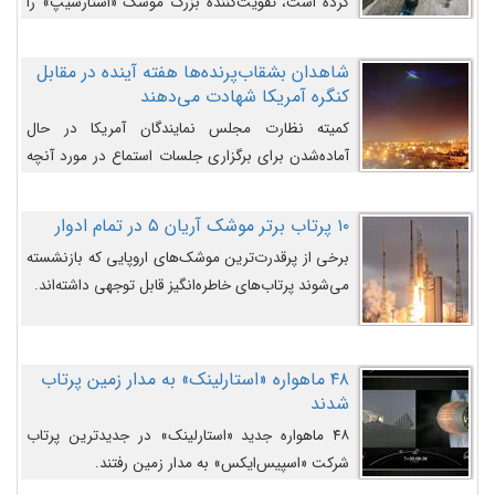
کرده است، تقویت‌کننده بزرگ موشک «استارشیپ» را
روی سکوی پرتاب نشان می‌دهد.
شاهدان بشقاب‌پرنده‌ها هفته آینده در مقابل
کنگره آمریکا شهادت می‌دهند
کمیته نظارت مجلس نمایندگان آمریکا در حال
آماده‌شدن برای برگزاری جلسات استماع در مورد آنچه
دولت و به‌ویژه ارتش در مورد بشقاب پرنده‌ها
می‌دانند، است و قرار است افشاگران یوفوها هفته آینده
۱۰ پرتاب برتر موشک آریان ۵ در تمام ادوار
در مقابل آنها شهادت دهند.
برخی از پرقدرت‌ترین موشک‌های اروپایی که بازنشسته
می‌شوند پرتاب‌های خاطره‌انگیز قابل توجهی داشته‌اند.
۴۸ ماهواره «استارلینک» به مدار زمین پرتاب
شدند
۴۸ ماهواره جدید «استارلینک» در جدیدترین پرتاب
شرکت «اسپیس‌ایکس» به مدار زمین رفتند.