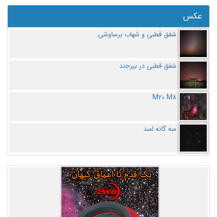
عکس
شفق قطبی و شهاب برساوشی
شفق قطبی در بیرجند
M20 M8
سه گانه اسد