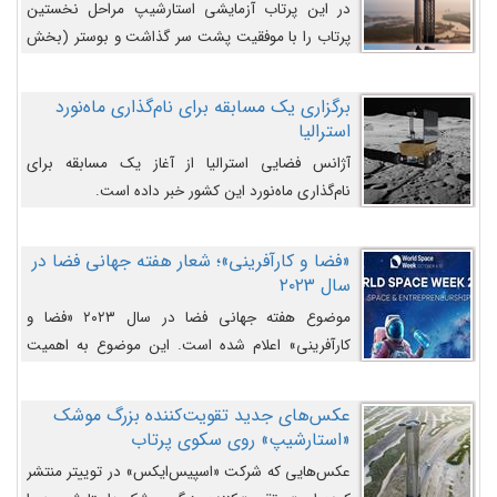
در این پرتاب آزمایشی استارشیپ مراحل نخستین
پرتاب را با موفقیت پشت سر گذاشت و بوستر (بخش
پایینی) آن (B9) توانست بخش بالایی فضاپیما (S25)
را وارد مسیر از پیش تعیین‌شده کند و سپس با یک
برگزاری یک مسابقه برای نام‌گذاری ماه‌نورد
مکانیزم جدید با موفقیت از آن جدا شود. ‌
استرالیا
آژانس فضایی استرالیا از آغاز یک مسابقه برای
نام‌گذاری ماه‌نورد این کشور خبر داده است.
«فضا و کارآفرینی»؛ شعار هفته جهانی فضا در
سال ۲۰۲۳
موضوع هفته جهانی فضا در سال ۲۰۲۳ «فضا و
کارآفرینی» اعلام شده است. این موضوع به اهمیت
روزافزون صنعت فضا در حوزه تجارت و فرصت‌های
روزافزون کارآفرینی در حوزه فضایی و مزایای جدیدی که
عکس‌های جدید تقویت‌کننده بزرگ موشک
کارآفرینان این حوزه ایجاد می‌کنند، می‌پردازد.
«استارشیپ» روی سکوی پرتاب
عکس‌هایی که شرکت «اسپیس‌ایکس» در توییتر منتشر