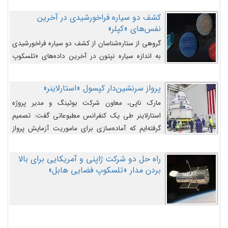
کشف دو سیاره فراخورشیدی در آخرین
نفس‌های «کپلر»
گروهی از ستاره‌شناسان از کشف دو سیاره فراخورشیدی
به اندازه سیاره نپتون در آخرین داده‌های «تلسکوپ
فضایی کپلر» خبر داده‌اند.
پرواز سرنشین‌دار کپسول «استارلاینر»
مارک ناپی، معاون شرکت بوئینگ و مدیر پروژه
استارلاینر طی یک کنفرانس مطبوعاتی گفت: تصمیم
گرفته‌ایم که آماده‌سازی برای ماموریت آزمایش پرواز
سرنشین‌دار را به تعویق بیندازیم تا این مشکلات را
اصلاح کنیم.
راه حل دو شرکت ژاپنی و آمریکایی برای بالا
بردن مدار «تلسکوپ فضایی هابل»