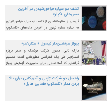
کشف دو سیاره فراخورشیدی در آخرین
نفس‌های «کپلر»
گروهی از ستاره‌شناسان از کشف دو سیاره فراخورشیدی
به اندازه سیاره نپتون در آخرین داده‌های «تلسکوپ
فضایی کپلر» خبر داده‌اند.
پرواز سرنشین‌دار کپسول «استارلاینر»
مارک ناپی، معاون شرکت بوئینگ و مدیر پروژه
استارلاینر طی یک کنفرانس مطبوعاتی گفت: تصمیم
گرفته‌ایم که آماده‌سازی برای ماموریت آزمایش پرواز
سرنشین‌دار را به تعویق بیندازیم تا این مشکلات را
اصلاح کنیم.
راه حل دو شرکت ژاپنی و آمریکایی برای بالا
بردن مدار «تلسکوپ فضایی هابل»