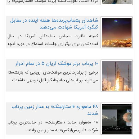
کرده است، تقویت‌کننده بزرگ موشک «استارشیپ» را
روی سکوی پرتاب نشان می‌دهد.
شاهدان بشقاب‌پرنده‌ها هفته آینده در مقابل
کنگره آمریکا شهادت می‌دهند
کمیته نظارت مجلس نمایندگان آمریکا در حال
آماده‌شدن برای برگزاری جلسات استماع در مورد آنچه
دولت و به‌ویژه ارتش در مورد بشقاب پرنده‌ها
می‌دانند، است و قرار است افشاگران یوفوها هفته آینده
۱۰ پرتاب برتر موشک آریان ۵ در تمام ادوار
در مقابل آنها شهادت دهند.
برخی از پرقدرت‌ترین موشک‌های اروپایی که بازنشسته
می‌شوند پرتاب‌های خاطره‌انگیز قابل توجهی داشته‌اند.
۴۸ ماهواره «استارلینک» به مدار زمین پرتاب
شدند
۴۸ ماهواره جدید «استارلینک» در جدیدترین پرتاب
شرکت «اسپیس‌ایکس» به مدار زمین رفتند.