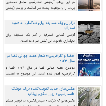
در این پرتاب آزمایشی استارشیپ مراحل نخستین
پرتاب را با موفقیت پشت سر گذاشت و بوستر (بخش
پایینی) آن (B9) توانست بخش بالایی فضاپیما (S25)
را وارد مسیر از پیش تعیین‌شده کند و سپس با یک
برگزاری یک مسابقه برای نام‌گذاری ماه‌نورد
مکانیزم جدید با موفقیت از آن جدا شود. ‌
استرالیا
آژانس فضایی استرالیا از آغاز یک مسابقه برای
نام‌گذاری ماه‌نورد این کشور خبر داده است.
«فضا و کارآفرینی»؛ شعار هفته جهانی فضا در
سال ۲۰۲۳
موضوع هفته جهانی فضا در سال ۲۰۲۳ «فضا و
کارآفرینی» اعلام شده است. این موضوع به اهمیت
روزافزون صنعت فضا در حوزه تجارت و فرصت‌های
روزافزون کارآفرینی در حوزه فضایی و مزایای جدیدی که
عکس‌های جدید تقویت‌کننده بزرگ موشک
کارآفرینان این حوزه ایجاد می‌کنند، می‌پردازد.
«استارشیپ» روی سکوی پرتاب
عکس‌هایی که شرکت «اسپیس‌ایکس» در توییتر منتشر