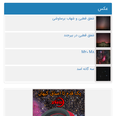
عکس
شفق قطبی و شهاب برساوشی
شفق قطبی در بیرجند
M20 M8
سه گانه اسد